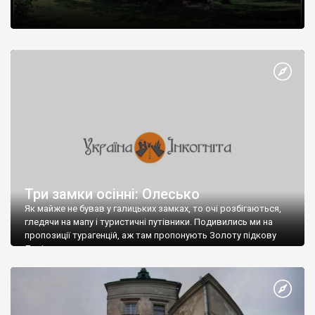
Три замки осінні: Олесько
Як майже не бував у галицьких замках, то очі розбігаються,
гледячи на мапу і туристичні путівники. Подивились ми на
пропозиції турагенцій, аж там пропонують Золоту підкову
Львівщини.
Та от біда: місць у туристичних автобусах на найближчі дні не
виявилося і ми поїхали своїм ходом.