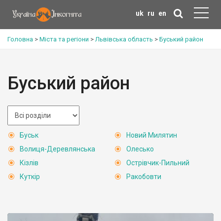
uk
ru
en
Головна
>
Міста та регіони
>
Львівська область
>
Буський район
Буський район
Буськ
Новий Милятин
Волиця-Деревлянська
Олесько
Кізлів
Острівчик-Пильний
Куткір
Ракобовти