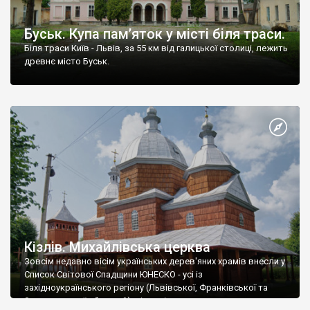
Буськ. Купа пам’яток у місті біля траси.
Біля траси Київ - Львів, за 55 км від галицької столиці, лежить
древнє місто Буськ.
Кізлів. Михайлівська церква
Зовсім недавно вісім українських дерев'яних храмів внесли у
Список Світової Спадщини ЮНЕСКО - усі із
західноукраїнського регіону (Львівської, Франківської та
Закарпатської областей), відповідно, де