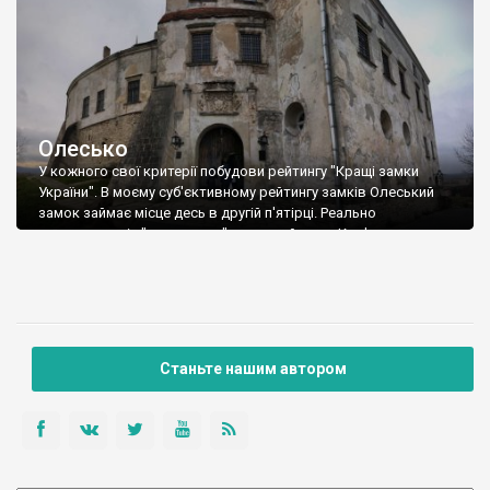
Від автостанції №2, що на тому кінці вулиці Богдана
Хмельницького, ходять маршрутки до Олеська. Саме так ми і
поїхали.
Олесько
У кожного свої критерії побудови рейтингу "Кращі замки
України". В моєму суб'єктивному рейтингу замків Олеський
замок займає місце десь в другій п'ятірці. Реально
конкурувати із "монстрами" цього рейтингу: Кам'янцем,
Хотином, Паланком, Судаком, Білгородом-Дністровським
йому важкувато - не та вагова категорія. Але одного факту
народження у замку видатного польського короля Яна ІІІ
Собеського достатньо, щоб поставити замок в один ряд з
найвидатнішими архітектурними пам'ятками України.
Станьте нашим автором