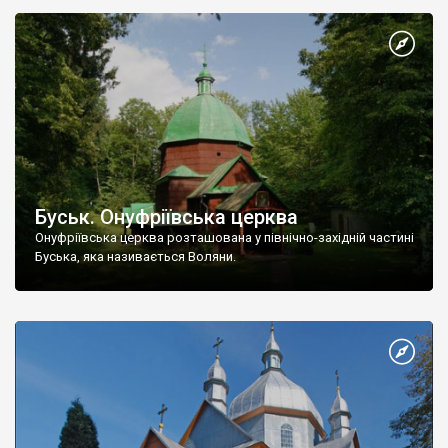
Буськ. Онуфріївська церква
Онуфріївська церква розташована у північно-західній частині
Буська, яка називається Воляни.