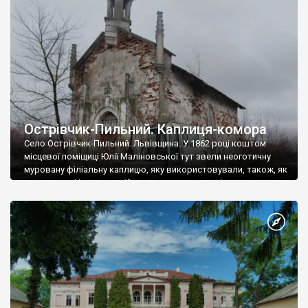
Острівчик-Пильний. Каплиця-комора
Село Острівчик-Пильний. Львівщина. У 1862 році коштом
місцевої поміщиці Юлії Маліновської тут звели неоготичну
муровану філіальну каплицю, яку використовували, також, як
усипальню. Напевне в ній ховали представників роду
Маліновських. В радянський період каплицю зробили
колгоспною коморою і зберігали у ній усякий мотолох. Нині
чудова будівля стоїть пусткою на території
сільгосппідприємства. Схоже, що підприємство у приватній
[…]