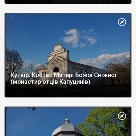
Куткір. Костел Матері Божої Сніжної
(монастир отців Капуцинів)