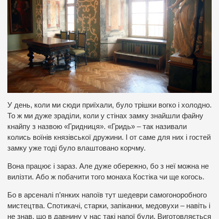
У день, коли ми сюди приїхали, було трішки вогко і холодно.
То ж ми дуже зраділи, коли у стінах замку знайшли файну
кнайпу з назвою «Гридниця». «Гридь» – так називали
колись воїнів князівської дружини. І от саме для них і гостей
замку уже тоді було влаштовано корчму.
Вона працює і зараз. Але дуже обережно, бо з неї можна не
вилізти. Або ж побачити того монаха Костіка чи ще когось.
Бо в арсеналі п’янких напоїв тут шедеври самогоноробного
мистецтва. Спотикачі, старки, запіканки, медовухи – навіть і
не знав, що в давнину у нас такі напої були. Виготовляється