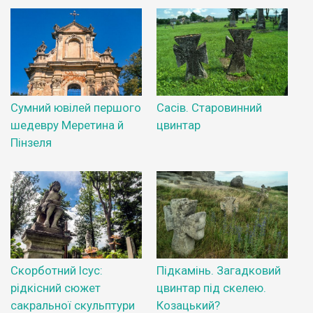
Сумний ювілей першого
Сасів. Старовинний
шедевру Меретина й
цвинтар
Пінзеля
Скорботний Ісус:
Підкамінь. Загадковий
рідкісний сюжет
цвинтар під скелею.
сакральної скульптури
Козацький?