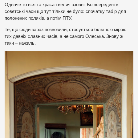
Одначе то вся та краса і велич ззовні. Бо всередині в
совєтські часи що тут тільки не було: спочатку табір для
полонених поляків, а потім ПТУ.
Те, що сюди зараз позвозили, стосується більшою мірою
тих давніх славних часів, а не самого Олеська. Знову ж
таки – нажаль.