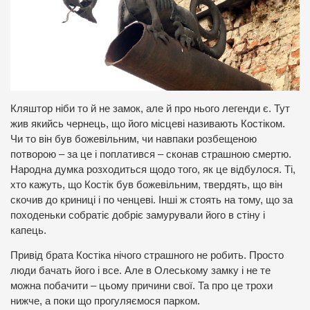
Кляштор ніби то й не замок, але й про нього легенди є. Тут
жив якийсь чернець, що його місцеві називають Костіком.
Чи то він був божевільним, чи навпаки розбещеною
потворою – за це і поплатився – сконав страшною смертю.
Народна думка розходиться щодо того, як це відбулося. Ті,
хто кажуть, що Костік був божевільним, твердять, що він
скочив до криниці і по ченцеві. Інші ж стоять на тому, що за
походеньки собратіє добріє замурували його в стіну і
капець.
Привід брата Костіка нічого страшного не робить. Просто
люди бачать його і все. Але в Олеському замку і не те
можна побачити – цьому причини свої. Та про це трохи
нижче, а поки що прогуляємося парком.