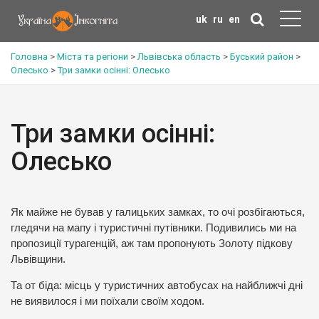
uk
ru
en
Головна
>
Міста та регіони
>
Львівська область
>
Буський район
>
Олесько
>
Три замки осінні: Олесько
Три замки осінні:
Олесько
Як майже не бував у галицьких замках, то очі розбігаються,
гледячи на мапу і туристичні путівники. Подивились ми на
пропозиції турагенцій, аж там пропонують Золоту підкову
Львівщини.
Та от біда: місць у туристичних автобусах на найближчі дні
не виявилося і ми поїхали своїм ходом.