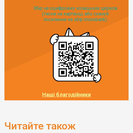
Збір на оцифровку козацьких церков
(тисни на картинці, або скануй
посилання на збір monobank):
Наші благодійники
Читайте також