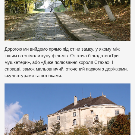
Дорогою ми вийдемо прямо під стіни замку, у якому між
іншим на знімали купу фільмів. От хоча б згадати «Три
мушкетери», або «Дике полювання короля Стаха». І
справді, замок мальовничий, оточений парком з доріжками,
скульптурами та потічками.