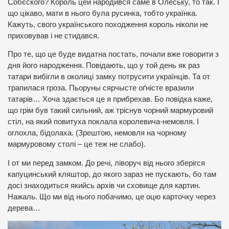
Собєского? Король цей народився саме в Олеську, то так. І
що цікаво, мати в нього була русинка, тобто українка.
Кажуть, свого українського походження король ніколи не
приховував і не стидався.
Про те, що це буде видатна постать, почали вже говорити з
дня його народження. Повідають, що у той день як раз
татари вибігли в околиці замку потрусити українців. Та от
трапилася гроза. Пьоруны сярчысте оґністе вразили
татарів… Хоча здається це я прибрехав. Бо повідка каже,
що грім був такий сильний, аж тріснув чорний мармуровий
стіл, на який повитуха поклала королевича-немовля. І
оглохла, бідолаха. (Зрештою, немовля на чорному
мармуровому столі – це теж не слабо).
І от ми перед замком. До речі, ліворуч від нього зберігся
капуцинський кляштор, до якого зараз не пускають, бо там
досі знаходиться якийсь архів чи сховище для картин.
Нажаль. Що ми від нього побачимо, це оцю карточку через
дерева…