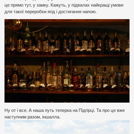
це прямо тут, у замку. Кажуть, у підвалах найкращі умови
для такої переробки ягід і достигання напою.
Ну от і все. А наша путь теперка на Підгірці. Та про це вже
наступним разом, іншалла.