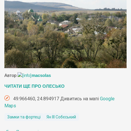
Автор
macsolas
ЧИТАТИ ЩЕ ПРО ОЛЕСЬКО
49.966460, 24.894917 Дивитись на мапі
Google
Maps
Замки та фортеці
Ян ІІІ Собєський