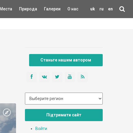
Места
Природа
Галереи
О нас
uk
ru
en
Станьте нашим автором
Підтримати сайт
Войти