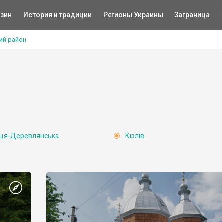
зин
История и традиции
Регионы Украины
Заграница
ий район
ця-Деревлянська
Кізлів