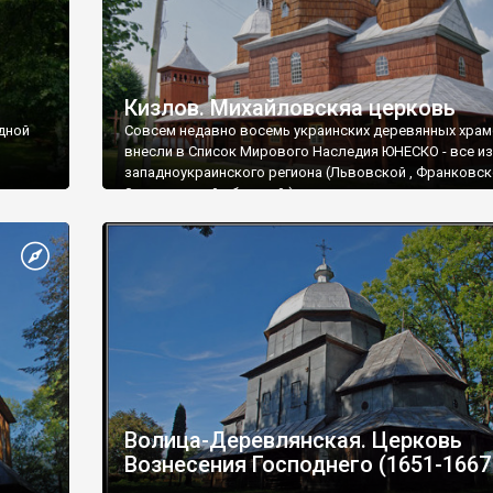
Кизлов. Михайловскяа церковь
дной
Совсем недавно восемь украинских деревянных хра
внесли в Список Мирового Наследия ЮНЕСКО - все из
западноукраинского региона (Львовской , Франковск
Закарпатской областей ) , с
Волица-Деревлянская. Церковь
Вознесения Господнего (1651-1667 