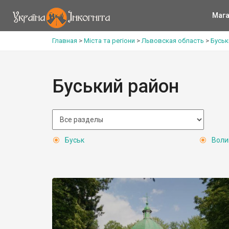
Мага
Главная
>
Міста та регіони
>
Львовская область
>
Буськ
Буський район
Буськ
Воли