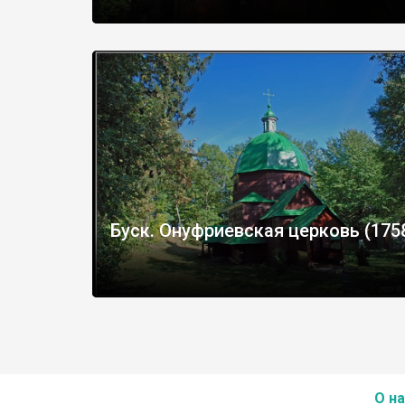
Буск. Онуфриевская церковь (1758
О на