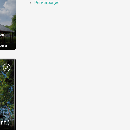
Регистрация
мов
ой и
гг.)