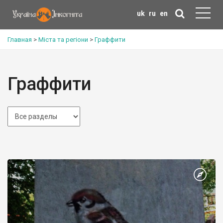
uk
ru
en
Главная
>
Міста та регіони
>
Граффити
Граффити