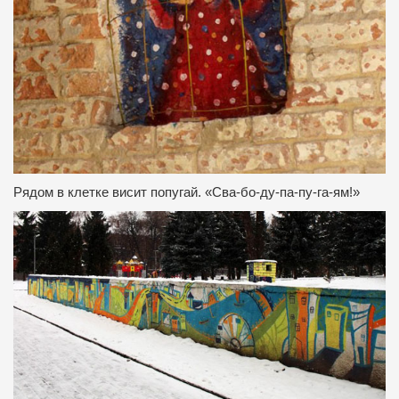
Рядом в клетке висит попугай.
«Сва-бо-ду-па-пу-га-ям!»