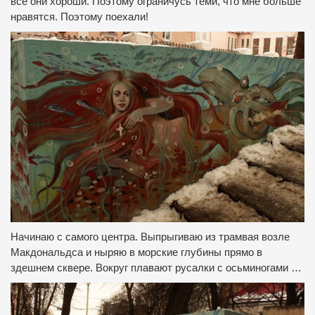
все они хороши.
Поэтому ограничусь теми, что мне больше
нравятся.
Поэтому поехали!
Начинаю с самого центра.
Выпрыгиваю из трамвая возле
Макдональдса и ныряю в морские глубины прямо в
здешнем сквере.
Вокруг плавают русалки с осьминогами …