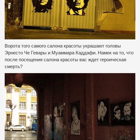
Ворота того самого салона красоты украшают головы
Эрнесто Че Гевары и Муаммара Каддафи.
Намек на то, что
после посещения салона красоты вас ждет героическая
смерть?