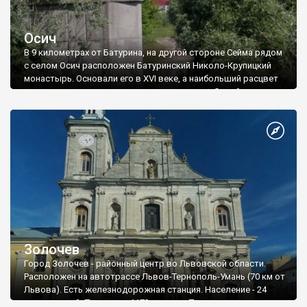
Осич
В 9 километрах от Батурина, на другой стороне Сейма рядом
с селом Осич расположен Батуринский Николо-Крупицкий
монастырь. Основали его в XVI веке, а наибольший расцвет
монастыря пришелся на период гетманства Самойловича и
Мазепы. Эти гетманы оказывали значительную финансовую
поддержку обители.
Золочев
Город Золочев - районный центр во Львовской области.
Расположен на автотрассе Львов-Тернополь-Умань (70 км от
Львова). Есть железнодорожная станция. Население - 24
тыс. жителей. Площадь - 1173 гектара. Первое письменное