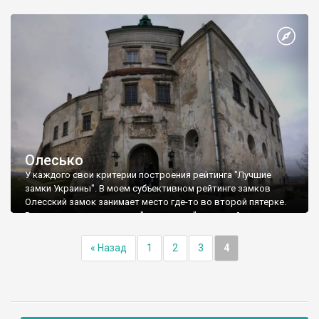
упоминание - 1423 год. Памятники архитектуры - Золочевский
замок, XVІІ в. (в настоящий момент музей-заповедник);
Золочевский двор, XV ст. (боярский двор, боярское
собрание); церковь Святого Николая, XVІ в..; церковь
Воскресенья Господнего, XVІІ в..; костел Успения Пресвятой
Богородицы, XVІІІ в.
Олесько
У каждого свои критерии построения рейтинга "Лучшие
замки Украины". В моем субъективном рейтинге замков
Олесский замок занимает место где-то во второй пятерке.
Реально конкурировать с "монстрами" этого рейтинга:
Каменцем, Хотином, Паланком, Судаком, Белгород-
Днестровским ему сложно - не та весовая категория. Но
« Назад
1
2
3
4
одного факта рождения в замке выдающегося польского
короля Яна ІІІ Собеского достаточно, чтобы поставить замок
в один ряд с самыми выдающимися архитектурными
достопримечательностями Украины.