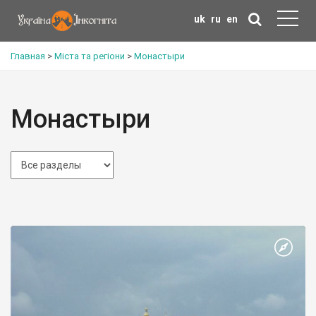
uk
ru
en
Главная
>
Міста та регіони
>
Монастыри
Монастыри