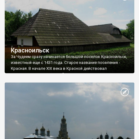
среди живописных скал в нерукотворных пещерах
расположился один из нескольких на территории Украины
пещерных монастырей - Свято-Николаевский.
Красноильск
За Чудеем сразу начинается большой поселок Красноильск,
известный еще с 1431 года. Старое название поселения -
Красная. В начале XIX века в Красной действовал
стеклозавод, выпускавший пустое и листовое стекло,
перенесенный сюда из Старой Гуты (о ней - в следующем
рассказе).