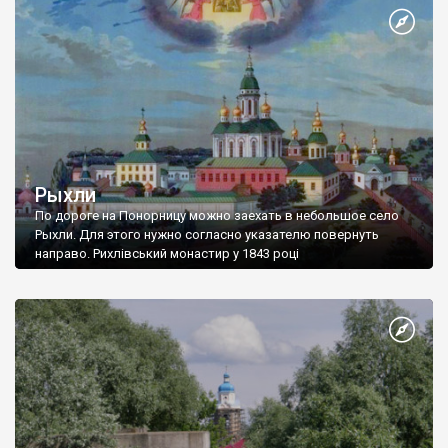
Вероятно, это произошло в 988 году, когда великий князь
Владимир строил крепости на Десне.
Рыхли
По дороге на Понорницу можно заехать в небольшое село
Рыхли. Для этого нужно согласно указателю повернуть
направо. Рихлівський монастир у 1843 році