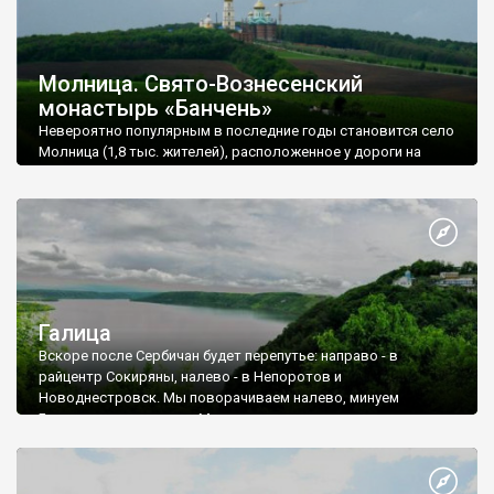
Молница. Свято-Вознесенский
монастырь «Банчень»
Невероятно популярным в последние годы становится село
Молница (1,8 тыс. жителей), расположенное у дороги на
Герцу в долине Прута. Известность село получило благодаря
расположенному здесь мужскому Свято-Вознесенскому
монастырю «Банчень». Монастырь, развитие которого
началось в 1994 году отцом Михаилом Жаром, находится в
двух километрах от трассы на высоком холме над Прутом.
Найти его можно благодаря новой высоченной 50-метровой
колокольни, которая видна даже с автомагистрали
Житомир - Черновцы.
Галица
Вскоре после Сербичан будет перепутье: направо - в
райцентр Сокиряны, налево - в Непоротов и
Новоднестровск. Мы поворачиваем налево, минуем
Белоусовку и за селом Михалковое поворачиваем направо к
хутору Галица (0,115 тыс. жителей), который был частью
села Непоротова, частично затопленного во время
строительства Днестровской ГЭС. Здесь, на холмах Днестра