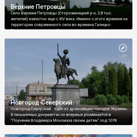
Верхние Петровцы
Село Верхние Петровцы (Сторожинецкий р-н, 3,8 тыс.
жителей) известно еще с XIV века. Именно с этого времени на
территории современного села во времена Галицко-
Волынского княжества были построены оборонительные
укрепления. Говорят, что их остатки сохранились и сегодня.
С начала XIX века Верхние и Нижние Петровцы стали местом
компактного проживания одного из польских этносов -
чадецких гуралов.
Новгород-Северский
Новгород-Северский - один из древнейших городов Украины.
В письменных документах он впервые упоминается в
"Поучении Владимира Мономаха своим детям" под 1078
годом. В то время город уже был довольно большим,
поэтому вероятно основали его значительно раньше.