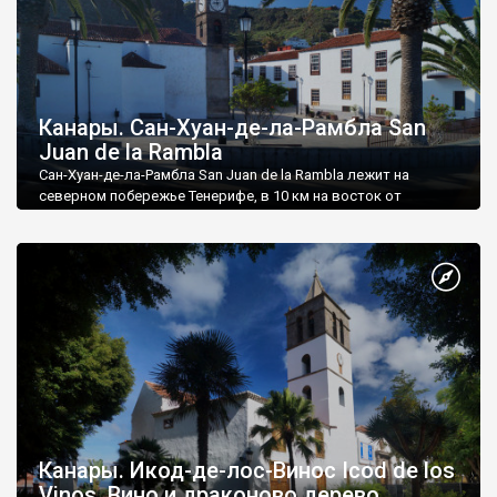
Канары. Сан-Хуан-де-ла-Рамбла San
Juan de la Rambla
Сан-Хуан-де-ла-Рамбла San Juan de la Rambla лежит на
северном побережье Тенерифе, в 10 км на восток от
туристического Пуэрто-де-ла-Круз.
Канары. Икод-де-лос-Винос Icod de los
Vinos. Вино и драконово дерево