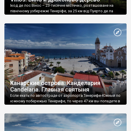
Ікод де лос Вінос – 23-тисячне містечко, розташоване на
північному узбережжі Тенеріфе, за 25 км від Пуерто де ла
Круз.
Канарские острова. Канделария
Candelaria. Главная святыня
Если ехать по автостраде от аэропорта Тенерифе-Южный по
южному побережью Тенерифе, то через 47 км вы попадете в
Канделарию Candelaria.