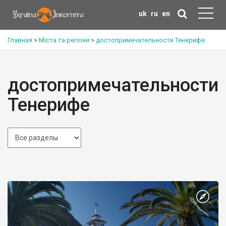
uk
ru
en
Главная
>
Міста та регіони
>
достопримечательности Тенерифе
достопримечательности
Тенерифе