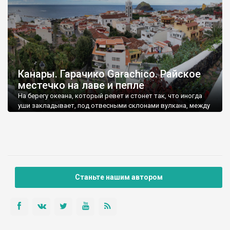
Канары. Гарачико Garachico. Райское
местечко на лаве и пепле
На берегу океана, который ревет и стонет так, что иногда
уши закладывает, под отвесными склонами вулкана, между
застывших серо-черных потоков лавы, в окружении зелени
драконовых деревьев, раскинулс
Станьте нашим автором