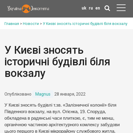
uk
ru
en
Главная
>
Новости
>
У Києві зносять історичні будівлі біля вокзалу
У Києві зносять
історичні будівлі біля
вокзалу
Опубліковано
Magnus
28 января, 2022
У Києві зносять будівлі т.зв. «Залізничної колонії» біля
Південного вокзалу, на вул. Огієнка, 19. Споруда,
обкладена в радянські часи плиткою, є, тим не менш,
органічною частиною архітектурного комлексу забудови
цього першого в Києві мікрорайону службового житла.