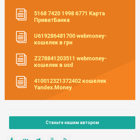
5168 7420 1998 6771 Карта
ПриватБанка
U619286481700 webmoney-
кошелек в грн
Z278841203511 webmoney-
кошелек в usd
410012321372402 кошелек
Yandex.Money
Станьте нашим автором