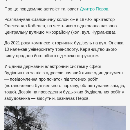
Про це повідомляє активіст та юрист
Дмитро Перов
.
Розпланував «Залізничну колонію» в 1870-х архітектор
Олександр Кобелєв, на честь якого віднедавна названо
центральну вулицю мікрорайону (кол. вул. Фурманова).
До 2021 року комплекс історичних будівель на вул. Огієнка,
19 належав університету транспорту. Керівництво цього
вишу продало його нібито під «реконструкцію».
У Єдиній державній електронній системі у сфері
будівництва за цією адресою наявний лише один документ
— повідомлення про початок підготовчих робіт
(встановлення будівельного паркану, облаштування заїздів,
тощо). Дозвіл на проведення будь-яких будівельних робіт у
забудовника — відсутній, зазначає Перов.