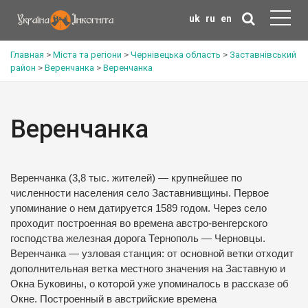
uk
ru
en
Главная
>
Міста та регіони
>
Чернівецька область
>
Заставнівський
район
>
Веренчанка
>
Веренчанка
Веренчанка
Веренчанка (3,8 тыс. жителей) — крупнейшее по
численности населения село Заставнивщины. Первое
упоминание о нем датируется 1589 годом. Через село
проходит построенная во времена австро-венгерского
господства железная дорога Тернополь — Черновцы.
Веренчанка — узловая станция: от основной ветки отходит
дополнительная ветка местного значения на Заставную и
Окна Буковины, о которой уже упоминалось в рассказе об
Окне. Построенный в австрийские времена