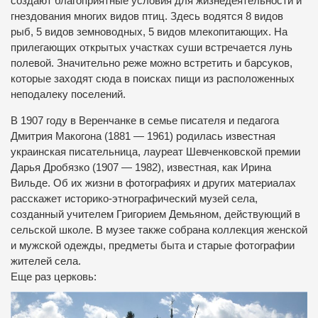
создают благоприятные условия для жизнедеятельности и
гнездования многих видов птиц. Здесь водятся 8 видов
рыб, 5 видов земноводных, 5 видов млекопитающих. На
прилегающих открытых участках суши встречается лунь
полевой. Значительно реже можно встретить и барсуков,
которые заходят сюда в поисках пищи из расположенных
неподалеку поселений.
В 1907 году в Веренчанке в семье писателя и педагога
Дмитрия Макогона (1881 — 1961) родилась известная
украинская писательница, лауреат Шевченковской премии
Дарья Дробязко (1907 — 1982), известная, как Ирина
Вильде. Об их жизни в фотографиях и других материалах
расскажет историко-этнографический музей села,
созданный учителем Григорием Демьяном, действующий в
сельской школе. В музее также собрана коллекция женской
и мужской одежды, предметы быта и старые фотографии
жителей села.
Еще раз церковь: