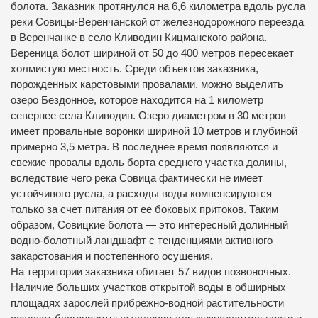
болота. Заказник протянулся на 6,6 километра вдоль русла
реки Совицы-Веренчанской от железнодорожного переезда
в Веренчанке в село Кливодин Кицманского района.
Вереница болот шириной от 50 до 400 метров пересекает
холмистую местность. Среди объектов заказника,
порожденных карстовыми провалами, можно выделить
озеро Бездонное, которое находится на 1 километр
севернее села Кливодин. Озеро диаметром в 30 метров
имеет провальные воронки шириной 10 метров и глубиной
примерно 3,5 метра. В последнее время появляются и
свежие провалы вдоль борта среднего участка долины,
вследствие чего река Совица фактически не имеет
устойчивого русла, а расходы воды компенсируются
только за счет питания от ее боковых притоков. Таким
образом, Совицкие болота — это интересный долинный
водно-болотный ландшафт с тенденциями активного
закарстования и постепенного осушения.
На территории заказника обитает 57 видов позвоночных.
Наличие больших участков открытой воды в обширных
площадях зарослей прибрежно-водной растительности