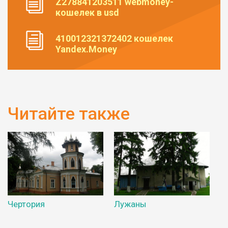
Z278841203511 webmoney-
кошелек в usd
410012321372402 кошелек
Yandex.Money
Читайте также
Чертория
Лужаны