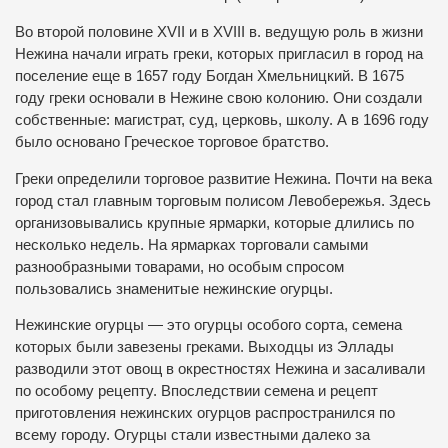
Во второй половине XVII и в XVIII в. ведущую роль в жизни
Нежина начали играть греки, которых пригласил в город на
поселение еще в 1657 году Богдан Хмельницкий. В 1675
году греки основали в Нежине свою колонию. Они создали
собственные: магистрат, суд, церковь, школу. А в 1696 году
было основано Греческое торговое братство.
Греки определили торговое развитие Нежина. Почти на века
город стал главным торговым полисом Левобережья. Здесь
организовывались крупные ярмарки, которые длились по
несколько недель. На ярмарках торговали самыми
разнообразными товарами, но особым спросом
пользовались знаменитые нежинские огурцы.
Нежинские огурцы — это огурцы особого сорта, семена
которых были завезены греками. Выходцы из Эллады
разводили этот овощ в окрестностях Нежина и засаливали
по особому рецепту. Впоследствии семена и рецепт
приготовления нежинских огурцов распространился по
всему городу. Огурцы стали известными далеко за