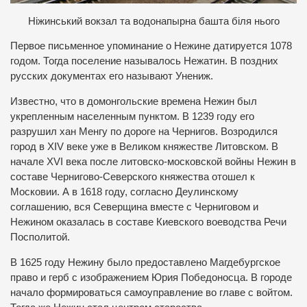
Ніжинський вокзал та водонапырна башта біля нього
Первое письменное упоминание о Нежине датируется 1078
годом. Тогда поселение называлось Нежатин. В поздних
русских документах его называют Унениж.
Известно, что в домонгольские времена Нежин был
укрепленным населенным пунктом. В 1239 году его
разрушил хан Менгу по дороге на Чернигов. Возродился
город в XIV веке уже в Великом княжестве Литовском. В
начале XVI века после литовско-московской войны Нежин в
составе Чернигово-Северского княжества отошел к
Московии. А в 1618 году, согласно Деулинскому
соглашению, вся Северщина вместе с Черниговом и
Нежином оказалась в составе Киевского воеводства Речи
Посполитой.
В 1625 году Нежину было предоставлено Магдебургское
право и герб с изображением Юрия Победоносца. В городе
начало формироваться самоуправление во главе с войтом.