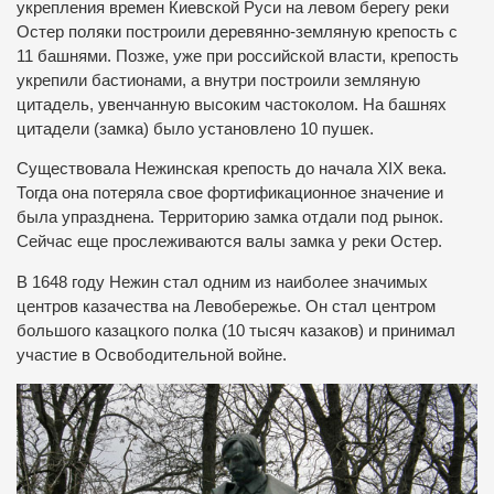
укрепления времен Киевской Руси на левом берегу реки
Остер поляки построили деревянно-земляную крепость с
11 башнями. Позже, уже при российской власти, крепость
укрепили бастионами, а внутри построили земляную
цитадель, увенчанную высоким частоколом. На башнях
цитадели (замка) было установлено 10 пушек.
Существовала Нежинская крепость до начала XIX века.
Тогда она потеряла свое фортификационное значение и
была упразднена. Территорию замка отдали под рынок.
Сейчас еще прослеживаются валы замка у реки Остер.
В 1648 году Нежин стал одним из наиболее значимых
центров казачества на Левобережье. Он стал центром
большого казацкого полка (10 тысяч казаков) и принимал
участие в Освободительной войне.