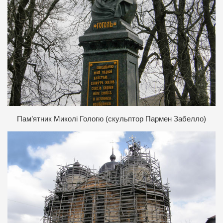
Пам’ятник Миколі Гологю (скульптор Пармен Забелло)