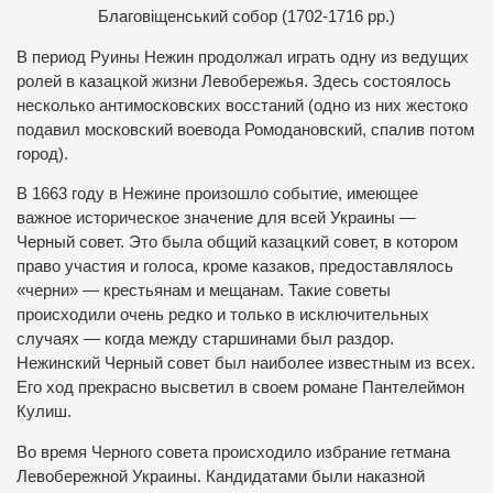
Благовіщенський собор (1702-1716 рр.)
В период Руины Нежин продолжал играть одну из ведущих
ролей в казацкой жизни Левобережья. Здесь состоялось
несколько антимосковских восстаний (одно из них жестоко
подавил московский воевода Ромодановский, спалив потом
город).
В 1663 году в Нежине произошло событие, имеющее
важное историческое значение для всей Украины —
Черный совет. Это была общий казацкий совет, в котором
право участия и голоса, кроме казаков, предоставлялось
«черни» — крестьянам и мещанам. Такие советы
происходили очень редко и только в исключительных
случаях — когда между старшинами был раздор.
Нежинский Черный совет был наиболее известным из всех.
Его ход прекрасно высветил в своем романе Пантелеймон
Кулиш.
Во время Черного совета происходило избрание гетмана
Левобережной Украины. Кандидатами были наказной