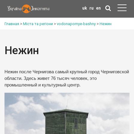
uk
ru
en
Главная
>
Міста та регіони
>
vodonapornye-bashny
>
Нежин
Нежин
Нежин после Чернигова самый крупный город Черниговской
области. Здесь живет 76 тысяч человек, это
промышленный и культурный центр.