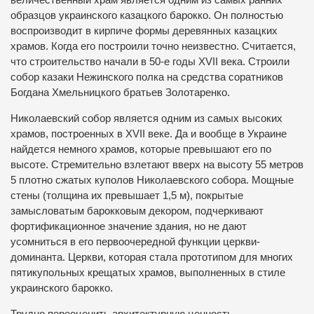
величественный храм является одним из самых ранних
образцов украинского казацкого барокко. Он полностью
воспроизводит в кирпиче формы деревянных казацких
храмов. Когда его построили точно неизвестно. Считается,
что строительство начали в 50-е годы XVII века. Строили
собор казаки Нежинского полка на средства соратников
Богдана Хмельницкого братьев Золотаренко.
Николаевский собор является одним из самых высоких
храмов, построенных в XVII веке. Да и вообще в Украине
найдется немного храмов, которые превышают его по
высоте. Стремительно взлетают вверх на высоту 55 метров
5 плотно сжатых куполов Николаевского собора. Мощные
стены (толщина их превышает 1,5 м), покрытые
замысловатым барокковым декором, подчеркивают
фортификационное значение здания, но не дают
усомниться в его первоочередной функции церкви-
доминанта. Церкви, которая стала прототипом для многих
пятикупольных крещатых храмов, выполненных в стиле
украинского барокко.
Трудно переоценить архитектурную ценность