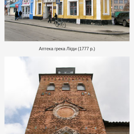
Аптека грека Лігди (1777 р.)