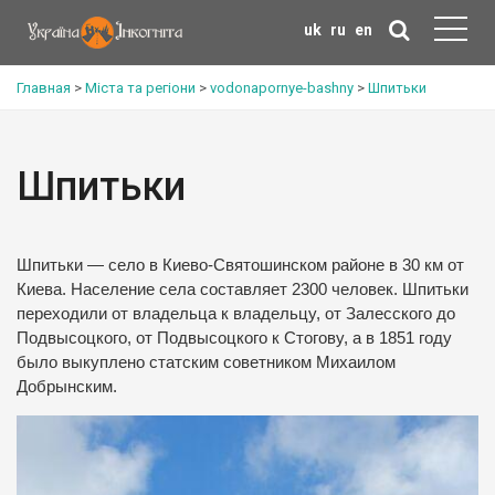
uk
ru
en
Главная
>
Міста та регіони
>
vodonapornye-bashny
>
Шпитьки
Шпитьки
Шпитьки — село в Киево-Святошинском районе в 30 км от
Киева. Население села составляет 2300 человек. Шпитьки
переходили от владельца к владельцу, от Залесского до
Подвысоцкого, от Подвысоцкого к Стогову, а в 1851 году
было выкуплено статским советником Михаилом
Добрынским.