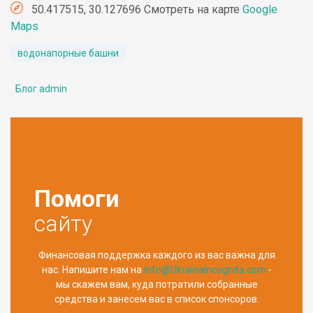
50.417515, 30.127696 Смотреть на карте
Google
Maps
водонапорные башни
Блог admin
Помоги
сайту
Финансовая поддержка каждого из вас важна для
нас. Напишите нам на
info@UkrainaIncognita.com
-
мы скажем вам, куда потратили собранные
средства и занесем вас в список спонсоров.