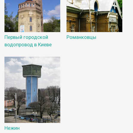
Первый городской
Романковцы
водопровод в Киеве
Нежин