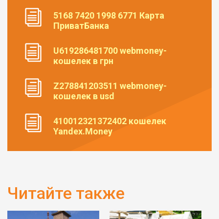
5168 7420 1998 6771 Карта
ПриватБанка
U619286481700 webmoney-
кошелек в грн
Z278841203511 webmoney-
кошелек в usd
410012321372402 кошелек
Yandex.Money
Читайте также