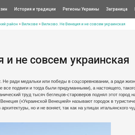
зин
История и традиции
Регионы Украины
Заграница
ький район
>
Вилкове
>
Вилково. Не Венеция и не совсем украинская
я и не совсем украинская
. Не ради медальки или победы в соцсоревновании, а ради жизн
 все подвиги и тогда были придуманными), а настоящего, такого
танический труд тысяч беглецов-староверов поднял этот город н
 Венеция («Украинской Венецией» называют городок в туристич
архитектуры, но и не воняет, так как на улицах итальянского чу