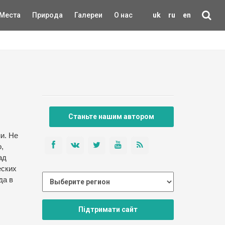
Места
Природа
Галереи
О нас
uk
ru
en
Станьте нашим автором
и. Не
,
ад
еских
да в
Підтримати сайт