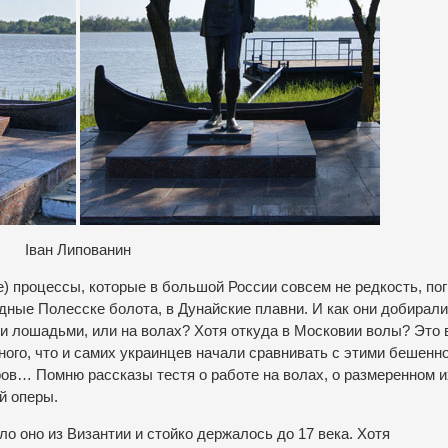
Іван Липованин
) процессы, которые в большой России совсем не редкость, по
дные Полесске болота, в Дунайские плавни. И как они добирал
ли лошадьми, или на волах? Хотя откуда в Московии волы? Это 
ного, что и самих украинцев начали сравнивать с этими бешенно
ов… Помню рассказы тестя о работе на волах, о размеренном и
й оперы.
о оно из Византии и стойко держалось до 17 века. Хотя