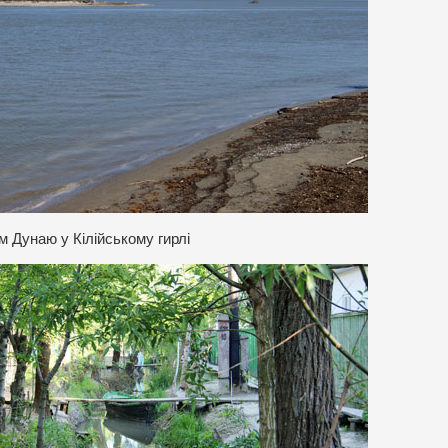
км Дунаю у Кілійському гирлі