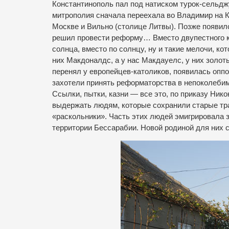
Константинополь пал под натиском турок-сельджу
митрополия сначала переехала во Владимир на К
Москве и Вильно (столице Литвы). Позже появилс
решил провести реформу… Вместо двупестного к
солнца, вместо по солнцу, ну и такие мелочи, 
них Макдоналдс, а у нас Макдауелс, у них золоты
перенял у европейцев-католиков, появилась оппо
захотели принять реформаторства в непоколеби
Ссылки, пытки, казни — все это, по приказу Ни
выдержать людям, которые сохранили старые тр
«раскольники». Часть этих людей эмигрировала 
территории Бессарабии. Новой родиной для них с