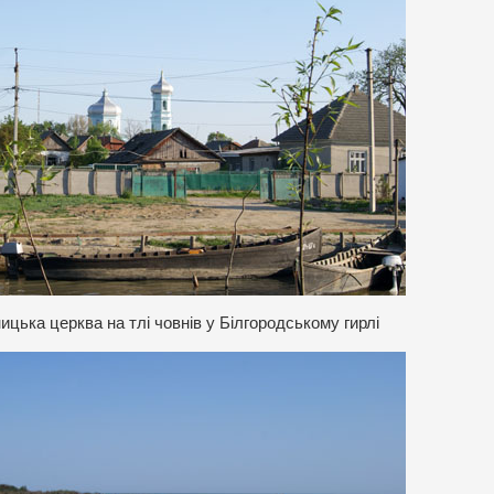
цька церква на тлі човнів у Білгородському гирлі