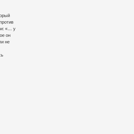
торый
против
и: «… у
ое он
ли не
сь