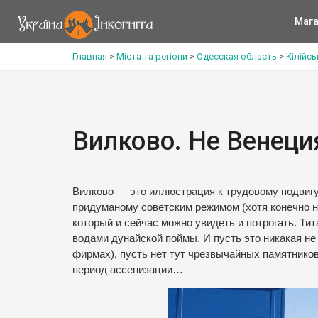
Мага
Главная
>
Міста та регіони
>
Одесская область
>
Кілійс
Вилково. Не Венеци
Вилково — это иллюстрация к трудовому подвигу
придуманому советским режимом (хотя конечно не
который и сейчас можно увидеть и потрогать. Ти
водами дунайской поймы. И пусть это никакая не
фирмах), пусть нет тут чрезвычайных памятников 
период ассенизации…