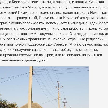
ков, а Киев захватили татары, и литовцы, и поляки. Киевская
лязьме, затем в Москву, а потом вообще раздвоилась и осела в
я «третий Рим», а еще позже его возглавил патриарх Никон, ко
реста — триперстный, Иисус вместо Исуса, обхождение храма 
которые смешно перечислять. Вспоминается комедия с Эдди Мерф
е арки, а у нас золотые дуги…» Но к новаторству Никона, котор
зиция с протопопом Аввакумом во главе. Эти люди не смогли, и
мых религиозных традициях. И начались страшные репрессии…
кона и при полной поддержке царя Алексея Михайловича, пришло
адиции и получили названия — старообрядцы, староверы,
за пределы Российской империи, и остановилась на турецкой
тали плавни в дельте Дуная.