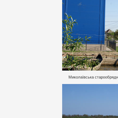
Миколаївська старообрядни