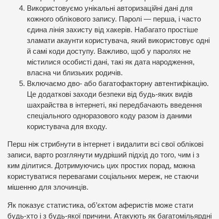
Використовуємо унікальні авторизаційні дані для
кожного облікового запису. Паролі — перша, і часто
єдина лінія захисту від хакерів. Набагато простіше
зламати акаунти користувача, який використовує одні
й самі коди доступу. Важливо, щоб у паролях не
містилися особисті дані, такі як дата народження,
власна чи близьких родичів.
Включаємо дво- або багатофакторну автентифікацію.
Це додаткові заходи безпеки від будь-яких видів
шахрайства в інтернеті, які передбачають введення
спеціального одноразового коду разом із даними
користувача для входу.
Перш ніж стрибнути в інтернет і видалити всі свої облікові
записи, варто розглянути мудріший підхід до того, чим і з
ким ділитися. Дотримуючись цих простих порад, можна
користуватися перевагами соціальних мереж, не стаючи
мішенню для злочинців.
Як показує статистика, об’єктом аферистів може стати
будь-хто і з будь-якої причини. Атакують як багатомільярдні