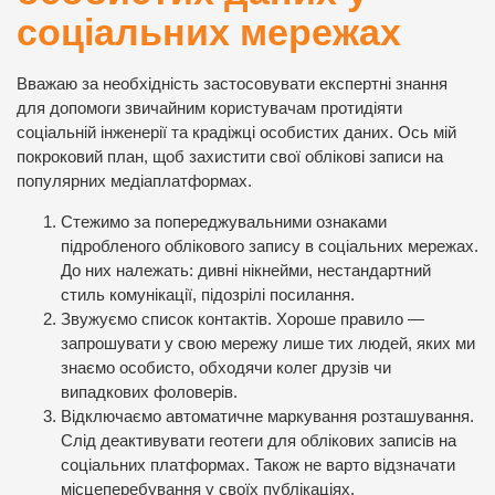
соціальних мережах
Вважаю за необхідність застосовувати експертні знання
для допомоги звичайним користувачам протидіяти
соціальній інженерії та крадіжці особистих даних. Ось мій
покроковий план, щоб
захистити свої облікові записи
на
популярних медіаплатформах.
Стежимо за попереджувальними ознаками
підробленого облікового запису в соціальних мережах.
До них належать: дивні нікнейми, нестандартний
стиль комунікації, підозрілі посилання.
Звужуємо список контактів. Хороше правило —
запрошувати у свою мережу лише тих людей, яких ми
знаємо особисто, обходячи колег друзів чи
випадкових фоловерів.
Відключаємо автоматичне маркування розташування.
Слід деактивувати геотеги для облікових записів на
соціальних платформах. Також не варто відзначати
місцеперебування у своїх публікаціях.