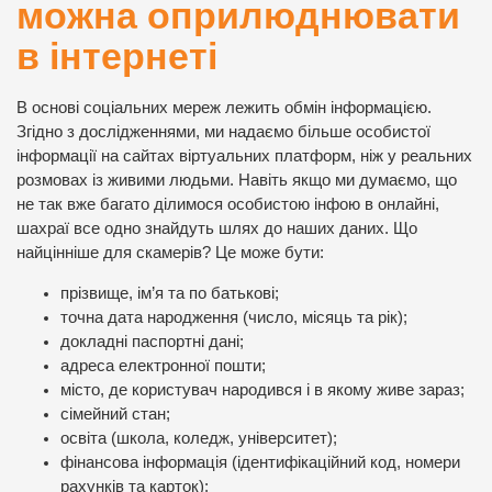
можна оприлюднювати
в інтернеті
В основі соціальних мереж лежить обмін інформацією.
Згідно з дослідженнями, ми надаємо більше особистої
інформації на сайтах віртуальних платформ, ніж у реальних
розмовах із живими людьми. Навіть якщо ми думаємо, що
не так вже багато ділимося особистою інфою в онлайні,
шахраї все одно знайдуть шлях до наших даних. Що
найцінніше для скамерів? Це може бути:
прізвище, ім’я та по батькові;
точна дата народження (число, місяць та рік);
докладні паспортні дані;
адреса електронної пошти;
місто, де користувач народився і в якому живе зараз;
сімейний стан;
освіта (школа, коледж, університет);
фінансова інформація (ідентифікаційний код, номери
рахунків та карток);