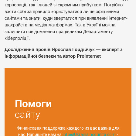
корпорації, так і людей зі скромним прибутком. Потрібно
взяти собі за правило користуватися лише офіційними
сайтами та знати, куди звертатися при виявленні інтернет-
шахрайств на медіаплатформах. Так в Україні можна
залишити повідомлення працівникам Департаменту
кіберполіції.
Дослідження провів Ярослав Гордійчук — експерт з
інформаційної безпеки та автор ProInternet
Помоги
сайту
Финансовая поддержка каждого из вас важна для
нас. Напишите нам на
info@UkrainaIncognita.com
-