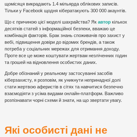
щомісяця викрадають 1.4 мільярда облікових записів.
Тільки у Facebook щодня кібератакують 300 000 акаунтів.
Що є причиною цієї моделі шахрайства? Як
автор
кількох
десятків статей з інформаційної безпеки, вважаю це
комбінація факторів. Брак знань споживачів про захист у
вебі, підвищення довіри до відомих брендів, а також
потреба у соціальних мережах для отримання доходу.
Проте все це може коштувати жертвам незліченних годин
та грошей на відновлення особистих даних.
Добре обізнаний у реальному застосуванні засобів
кіберзахисту, я розповім, як уникнути непринадної долі
стати жертвою аферистів в сітях та навчитися безпечно
взаємодіяти з усіма видами онлайн-платформ. Важливо
розпізнавати чорні схеми й знати, на що звертати увагу.
Які особисті дані не