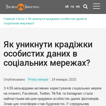
uk
ru
en
Главная
>
Блог
>
Як уникнути крадіжки особистих даних в
соціальних мережах?
Як уникнути крадіжки
особистих даних в
соціальних мережах?
Опубліковано
Press release
24 января, 2025
З 4.55 мільярдами активних користувачів соціальних мереж
на планеті, Facebook, Twitter, TikTok та Instagram стали
найчастішим місцем крадіжки особистих даних фоловерів.
Злам цих платформ став буденністю. У середньому