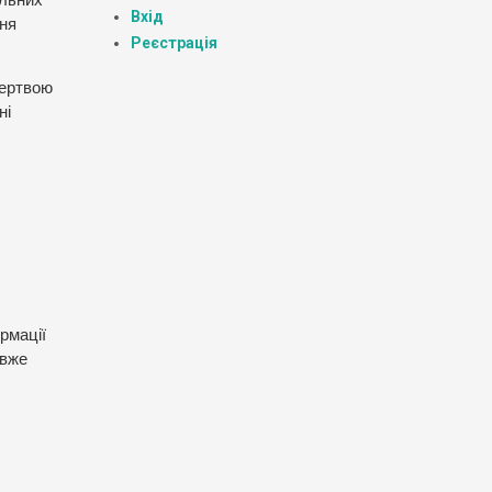
Вхід
ння
Реєстрація
жертвою
ні
рмації
 вже