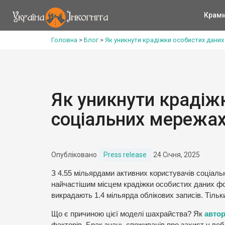
Крам
Головна
>
Блог
>
Як уникнути крадіжки особистих даних
Як уникнути крадіж
соціальних мережа
Опубліковано
Press release
24 Січня, 2025
З 4.55 мільярдами активних користувачів соціальни
найчастішим місцем крадіжки особистих даних ф
викрадають 1.4 мільярда облікових записів. Тільк
Що є причиною цієї моделі шахрайства? Як
авто
факторів. Брак знань споживачів про захист у веб