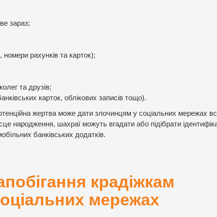
ве зараз;
 номери рахунків та карток);
колег та друзів;
банківських карток, облікових записів тощо).
потенційна жертва може дати злочинцям у соціальних мережах вс
ісце народження, шахраї можуть вгадати або підібрати ідентифік
мобільних банківських додатків.
апобігання крадіжкам
соціальних мережах