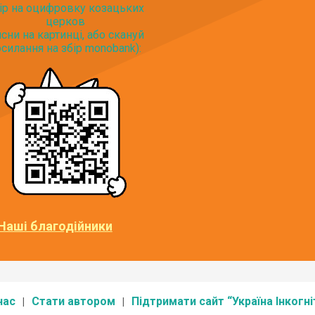
ір на оцифровку козацьких
церков
исни на картинці, або скануй
силання на збір monobank):
Наші благодійники
нас
Стати автором
Підтримати сайт “Україна Інкогні