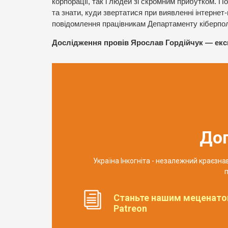
корпорації, так і людей зі скромним прибутком. 
та знати, куди звертатися при виявленні інтерне
повідомлення працівникам Департаменту кіберполі
Дослідження провів Ярослав Гордійчук — експе
До
Україна Інкогніта - незалежний краєзн
п
Станьте нашим меценато
Patreon