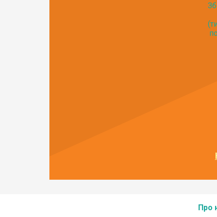
Зб
(т
по
Про 