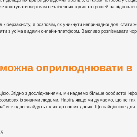
е коштувати жертвам незліченних годин та грошей на відновле
 кіберзахисту, я розповім, як уникнути непринадної долі стати 
іяти з усіма видами онлайн-платформ. Важливо розпізнавати чор
не можна оприлюднювати в
ією. Згідно з дослідженнями, ми надаємо більше особистої інфо
 розмовах із живими людьми. Навіть якщо ми думаємо, що не так
раї все одно знайдуть шлях до наших даних. Що найцінніше для
);