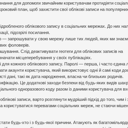
 знання для допомоги звичайним користувачам протидіяти соціал
окроковий план, щоб
захистити свої облікові записи
на популярни
дробленого облікового запису в соціальних мережах. До них на
ації, підозрілі посилання.
о — запрошувати у свою мережу лише тих людей, яких ми знаєм
ових фоловерів.
ування. Слід деактивувати геотеги для облікових записів на
значати місцеперебування у своїх публікаціях.
 для кожного облікового запису. Паролі — перша, і часто єдина л
мати акаунти користувача, який використовує одні й самі коди до
ті дані, такі як дата народження, власна чи близьких родичів.
фікацію. Це додаткові заходи безпеки від будь-яких видів шах
ціального одноразового коду разом із даними користувача для вх
облікові записи, варто розглянути мудріший підхід до того, чим і 
на користуватися перевагами соціальних мереж, не стаючи міше
тати будь-хто і з будь-якої причини. Атакують як багатомільярд