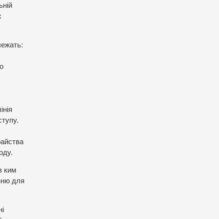
ьній
х
лежать:
о
інія
ступу.
райства
оду.
з ким
нню для
ні