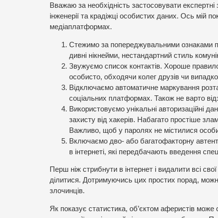
Вважаю за необхідність застосовувати експертні
інженерії та крадіжці особистих даних. Ось мій п
медіаплатформах.
Стежимо за попереджувальними ознаками пі
дивні нікнейми, нестандартний стиль комунік
Звужуємо список контактів. Хороше правил
особисто, обходячи колег друзів чи випадк
Відключаємо автоматичне маркування розташ
соціальних платформах. Також не варто від
Використовуємо унікальні авторизаційні дані
захисту від хакерів. Набагато простіше зла
Важливо, щоб у паролях не містилися особис
Включаємо дво- або багатофакторну автенти
в інтернеті, які передбачають введення спе
Перш ніж стрибнути в інтернет і видалити всі свої 
ділитися. Дотримуючись цих простих порад, мож
злочинців.
Як показує статистика, об’єктом аферистів може с