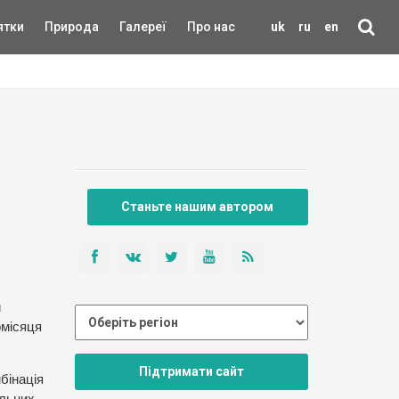
ятки
Природа
Галереї
Про нас
uk
ru
en
Станьте нашим автором
и
омісяця
Підтримати сайт
бінація
альних