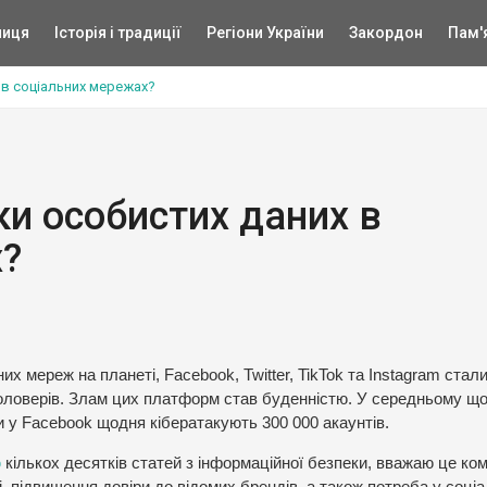
ниця
Історія і традиції
Регіони України
Закордон
Пам'
 в соціальних мережах?
ки особистих даних в
х?
х мереж на планеті, Facebook, Twitter, TikTok та Instagram стал
оловерів. Злам цих платформ став буденністю. У середньому щ
и у Facebook щодня кібератакують 300 000 акаунтів.
р
кількох десятків статей з інформаційної безпеки, вважаю це ком
і, підвищення довіри до відомих брендів, а також потреба у соці