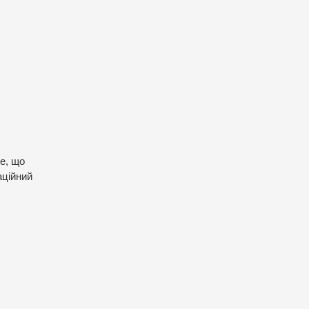
е, що
аційний