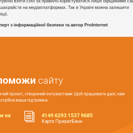
Потрібно взяти собі за правило користуватися лише офіційними с
т-шахрайств на медіаплатформах. Так в Україні можна залишити
ції.
рт з інформаційної безпеки та автор ProInternet
поможи
сайту
авчий проект, створений ентузіастами. Щоб працювати далі, нам
отрібна ваша підтримка.
м на
4149 6293 1537 9685
Карта ПриватБанк