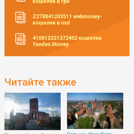
кошелек в грн
Z278841203511 webmoney-
кошелек в usd
410012321372402 кошелек
Yandex.Money
Читайте также
Польша. Фромборк.