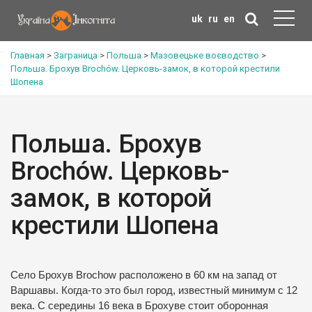
uk
ru
en
Главная
>
Заграница
>
Польша
>
Мазовецьке воєводство
>
Польша. Брохув Brochów. Церковь-замок, в которой крестили
Шопена
Польша. Брохув
Brochów. Церковь-
замок, в которой
крестили Шопена
Село Брохув Brochow расположено в 60 км на запад от
Варшавы. Когда-то это был город, известный минимум с 12
века. С середины 16 века в Брохуве стоит оборонная