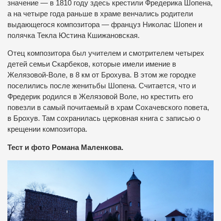
значение — в 1810 году здесь крестили Фредерика Шопена,
а на четыре года раньше в храме венчались родители
выдающегося композитора — француз Николас Шопен и
полячка Текла Юстина Кшижановская.
Отец композитора был учителем и смотрителем четырех
детей семьи Скарбеков, которые имели имение в
Желязовой-Воле, в 8 км от Брохува. В этом же городке
поселились после женитьбы Шопена. Считается, что и
Фредерик родился в Желязовой Воле, но крестить его
повезли в самый почитаемый в храм Сохачевского повета,
в Брохув. Там сохранилась церковная книга с записью о
крещении композитора.
Тест и фото Романа Маленкова.