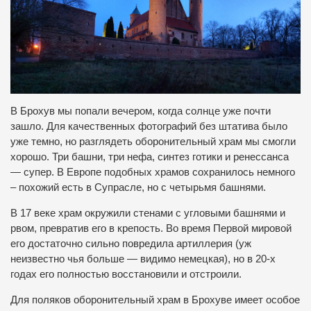
В Брохув мы попали вечером, когда солнце уже почти
зашло. Для качественных фотографий без штатива было
уже темно, но разглядеть оборонительный храм мы смогли
хорошо. Три башни, три нефа, синтез готики и ренессанса
— супер. В Европе подобных храмов сохранилось немного
– похожий есть в Супрасле, но с четырьмя башнями.
В 17 веке храм окружили стенами с угловыми башнями и
рвом, превратив его в крепость. Во время Первой мировой
его достаточно сильно повредила артиллерия (уж
неизвестно чья больше — видимо немецкая), но в 20-х
годах его полностью восстановили и отстроили.
Для поляков оборонительный храм в Брохуве имеет особое