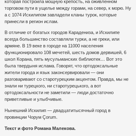
которая построила мощную крепость, на оживленном
торговом пути в ущелье между горами, на север, к морю. Ну
а с 1074 Искилипом завладели кланы турок, которые
принесли в регион ислам.
В отличие от богатых городов Карадениза, и Искилипе
всегда большинство составляли турки, а не греки, или
армяне. В 19 веке в городе на 11000 населения
функционировало 108 мечетей, шесть домов дервишей, 6
школ Корана, пять мусульманских библиотек… Вот это
была твердыня ислама. Говорят, что ортодоксальные
жители города и язык законсервировали — они
разговаривают со старотурецким акцентом. Правда, мы не
знали ни турецкого, ни старотурецького, а вот
ортодоксальности не заметили — люди достаточно
приветливые и улыбчивые.
Нынешний Искилип — двадцатитысячный город в
провинции Чорум Çоrum.
Текст и фото Романа Малекова.