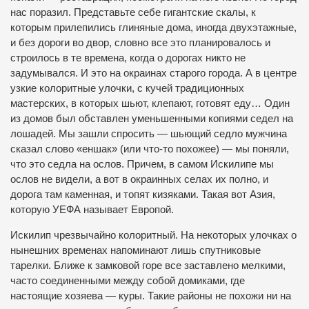
нас поразил. Представьте себе гигантские скалы, к
которым прилепились глиняные дома, иногда двухэтажные,
и без дороги во двор, словно все это планировалось и
строилось в те времена, когда о дорогах никто не
задумывался. И это на окраинах старого города. А в центре
узкие колоритные улочки, с кучей традиционных
мастерских, в которых шьют, клепают, готовят еду… Один
из домов был обставлен уменьшенными копиями седел на
лошадей. Мы зашли спросить — шьющий седло мужчина
сказал слово «еншак» (или что-то похожее) — мы поняли,
что это седла на ослов. Причем, в самом Искилипе мы
ослов не видели, а вот в окраинных селах их полно, и
дорога там каменная, и топят кизяками. Такая вот Азия,
которую УЕФА называет Европой.
Искилип чрезвычайно колоритный. На некоторых улочках о
нынешних временах напоминают лишь спутниковые
тарелки. Ближе к замковой горе все заставлено мелкими,
часто соединенными между собой домиками, где
настоящие хозяева — куры. Такие районы не похожи ни на