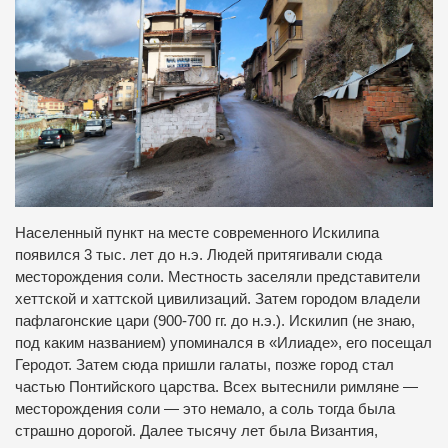
Населенный пункт на месте современного Искилипа
появился 3 тыс. лет до н.э. Людей притягивали сюда
месторождения соли. Местность заселяли представители
хеттской и хаттской цивилизаций. Затем городом владели
пафлагонские цари (900-700 гг. до н.э.). Искилип (не знаю,
под каким названием) упоминался в «Илиаде», его посещал
Геродот. Затем сюда пришли галаты, позже город стал
частью Понтийского царства. Всех вытеснили римляне —
месторождения соли — это немало, а соль тогда была
страшно дорогой. Далее тысячу лет была Византия,