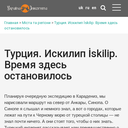
uk
ru
en
Главная
>
Міста та регіони
>
Турция. Искилип İskilip. Время здесь
остановилось
Турция. Искилип İskilip.
Время здесь
остановилось
Планируя очередную экспедицию в Карадениз, мы
нарисовали маршрут на север от Анкары, Синопа. О
Синопе я слышал и немного знал, а вот о городах, которые
лежат на пути к Черному морю от турецкой столицы — не
знал почти ничего. А они стоят того, чтобы о них знать.
Турецкий интернет рассказывает нам преимущественно о