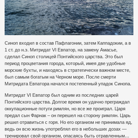
Синоп входил в состав Пафлагонии, затем Каппадокии, а в
1 ст. до н.э. Митридат VI Евпатор, на замену Амасье,
сделал Синоп столицей Понтийского царства. Это был
период процветания города, который, имея две удобные
морские бухты, и находясь в стратегически важном месте,
был самым богатым на Черном море. После смерти
Митридата Евпатора начался постепенный упадок Синопа.
Митридат VI Евпатор был одним из последних царей
Понтийского царства. Долгое время он удачно преграждал
оккупационные потуги римлян, но все же проиграл. Царя
предал сын Фарнак – он перешел на сторону римлян. Царь
решил отравиться с горя. Но его организм не принимала яд,
ведь он всю жизнь употреблял его в небольших дозах —
тренировал свой организм, опасаясь быть отравленным…