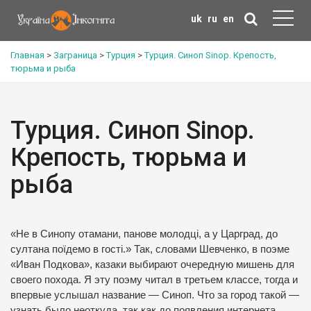
uk
ru
en
Главная
>
Заграница
>
Турция
>
Турция. Синоп Sinop. Крепость,
тюрьма и рыба
Турция. Синоп Sinop.
Крепость, тюрьма и
рыба
«Не в Синопу отамани, панове молодці, а у Царград, до
султана поїдемо в гості.» Так, словами Шевченко, в поэме
«Иван Подкова», казаки выбирают очередную мишень для
своего похода. Я эту поэму читал в третьем классе, тогда и
впервые услышал название — Синоп. Что за город такой —
узнать было неоткуда, так как до появления интернета