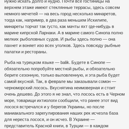
нужно искать долго и нудно. Почти все гостиницы на
верхнем этаже имеют стеклянные террасы, здесь совсем
немного мечетей — на весь город несколько минаретов,
тогда как, например, в два раза меньшем Искилипе,
минареты торчат так густо, как мачты яхт где-нибудь в
марине кипрской Ларнаки. А в марине самого Синопа полно
мелких рыболовных судов. И рыбы здесь полно — она
пахнет и воняет изо всех уголков. Здесь повсюду рыбные
палатки и рестораны.
Рыба на турецком языке — balik. Будете в Синопе —
обязательно попробуйте местной рыбы, и обязательно
берите сезонную, только выловленную, и эта рыба будет
самой вкусной. Так, в феврале мы заказывали сомон —
черноморский лосось. Вкуснятина неимоверная и стоит
очень дешево. До этого я не знал, что лосось есть в Черном
море, товарищи ихтиологи сообщили, что ранее этот вид
лосося встречался и у берегов Украины, но после
маниакального зарегулирования наших рек исчезла база
для нереста лосося, и он исчез. В Украине —
представитель Красной книги, в Турции — в каждом