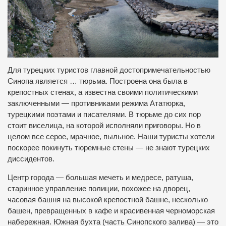
Для турецких туристов главной достопримечательностью
Синопа является … тюрьма. Построена она была в
крепостных стенах, а известна своими политическими
заключенными — противниками режима Ататюрка,
турецкими поэтами и писателями. В тюрьме до сих пор
стоит виселица, на которой исполняли приговоры. Но в
целом все серое, мрачное, пыльное. Наши туристы хотели
поскорее покинуть тюремные стены — не знают турецких
диссидентов.
Центр города — большая мечеть и медресе, ратуша,
старинное управление полиции, похожее на дворец,
часовая башня на высокой крепостной башне, несколько
башен, превращенных в кафе и красивенная черноморская
набережная. Южная бухта (часть Синопского залива) — это