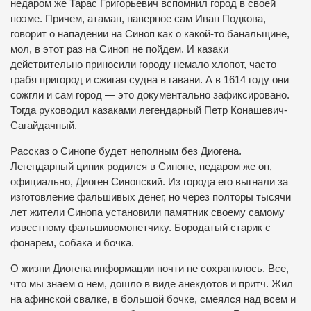
недаром же Тарас Григорьевич вспомнил город в своей
поэме. Причем, атаман, наверное сам Иван Подкова,
говорит о нападении на Синоп как о какой-то банальщине,
мол, в этот раз на Синоп не пойдем. И казаки
действительно приносили городу немало хлопот, часто
грабя пригород и сжигая судна в гавани. А в 1614 году они
сожгли и сам город — это документально зафиксировано.
Тогда руководил казаками легендарный Петр Конашевич-
Сагайдачный.
Рассказ о Синопе будет неполным без Диогена.
Легендарный циник родился в Синопе, недаром же он,
официально, Диоген Синопский. Из города его выгнали за
изготовление фальшивых денег, но через полторы тысячи
лет жители Синопа установили памятник своему самому
известному фальшивомонетчику. Бородатый старик с
фонарем, собака и бочка.
О жизни Диогена информации почти не сохранилось. Все,
что мы знаем о нем, дошло в виде анекдотов и притч. Жил
на афинской свалке, в большой бочке, смеялся над всем и