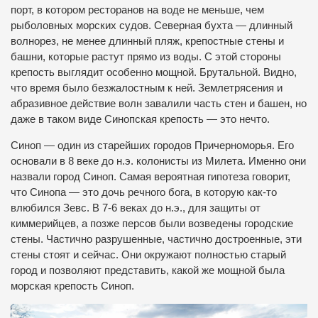
порт, в котором ресторанов на воде не меньше, чем
рыболовных морских судов. Северная бухта — длинный
волнорез, не менее длинный пляж, крепостные стены и
башни, которые растут прямо из воды. С этой стороны
крепость выглядит особенно мощной. Брутальной. Видно,
что время было безжалостным к ней. Землетрясения и
абразивное действие волн завалили часть стен и башен, но
даже в таком виде Синопская крепость — это нечто.
Синоп — один из старейших городов Причерноморья. Его
основали в 8 веке до н.э. колонисты из Милета. Именно они
назвали город Синоп. Самая вероятная гипотеза говорит,
что Синопа — это дочь речного бога, в которую как-то
влюбился Зевс. В 7-6 веках до н.э., для защиты от
киммерийцев, а позже персов были возведены городские
стены. Частично разрушенные, частично достроенные, эти
стены стоят и сейчас. Они окружают полностью старый
город и позволяют представить, какой же мощной была
морская крепость Синоп.