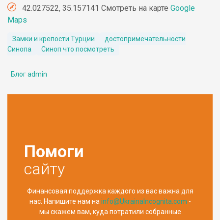
42.027522, 35.157141 Смотреть на карте
Google
Maps
Замки и крепости Турции
достопримечательности
Синопа
Синоп что посмотреть
Блог admin
Помоги
сайту
Финансовая поддержка каждого из вас важна для
нас. Напишите нам на
info@UkrainaIncognita.com
-
мы скажем вам, куда потратили собранные