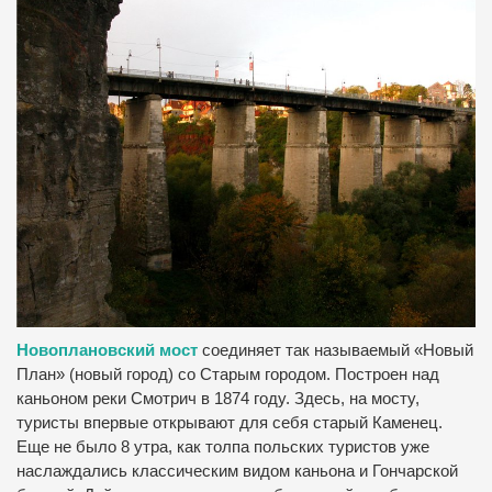
Новоплановский мост
соединяет так называемый «Новый
План» (новый город) со Старым городом. Построен над
каньоном реки Смотрич в 1874 году. Здесь, на мосту,
туристы впервые открывают для себя старый Каменец.
Еще не было 8 утра, как толпа польских туристов уже
наслаждались классическим видом каньона и Гончарской