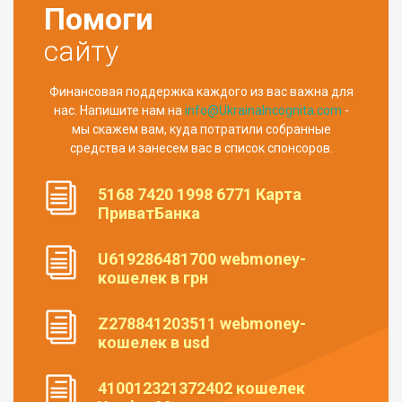
Помоги
сайту
Финансовая поддержка каждого из вас важна для
нас. Напишите нам на
info@UkrainaIncognita.com
-
мы скажем вам, куда потратили собранные
средства и занесем вас в список спонсоров.
5168 7420 1998 6771 Карта
ПриватБанка
U619286481700 webmoney-
кошелек в грн
Z278841203511 webmoney-
кошелек в usd
410012321372402 кошелек