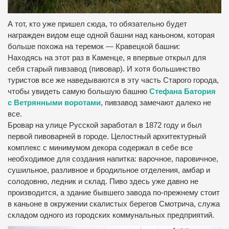
А тот, кто уже пришел сюда, то обязательно будет
награжден видом еще одной башни над каньоном, которая
больше похожа на теремок — Кравецкой башни:
Находясь на этот раз в Каменце, я впервые открыл для
себя старый пивзавод (пивовар). И хотя большинство
туристов все же наведываются в эту часть Старого города,
чтобы увидеть самую большую башню
Стефана Батория
с Ветрянными воротами
, пивзавод замечают далеко не
все.
Бровар на улице Русской заработал в 1872 году и был
первой пивоварней в городе. Целостный архитектурный
комплекс с минимумом декора содержал в себе все
необходимое для создания напитка: варочное, паровичное,
сушильное, разливное и бродильное отделения, амбар и
солодовню, ледник и склад. Пиво здесь уже давно не
производится, а здание бывшего завода по-прежнему стоит
в каньоне в окружении скалистых берегов Смотрича, служа
складом одного из городских коммунальных предприятий.