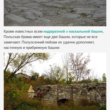
Кроме известных всем
надвратной
и
наскальной башен
,
Польская брама имеет еще две башни, которые не все
замечают. Полуосенний пейзаж их удачно дополняет,
настенную и прибрежную башни: