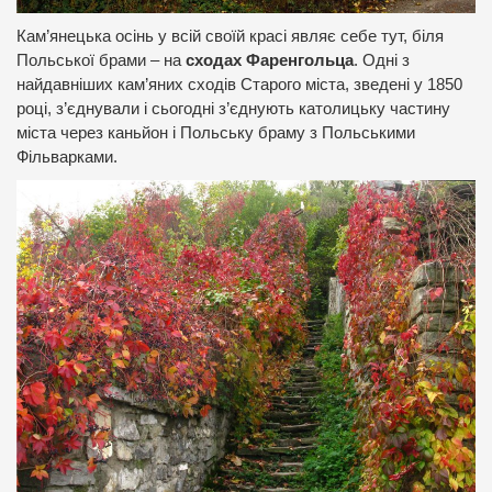
Кам’янецька осінь у всій своїй красі являє себе тут, біля
Польської брами – на
сходах Фаренгольца
. Одні з
найдавніших кам’яних сходів Старого міста, зведені у 1850
році, з’єднували і сьогодні з’єднують католицьку частину
міста через каньйон і Польську браму з Польськими
Фільварками.