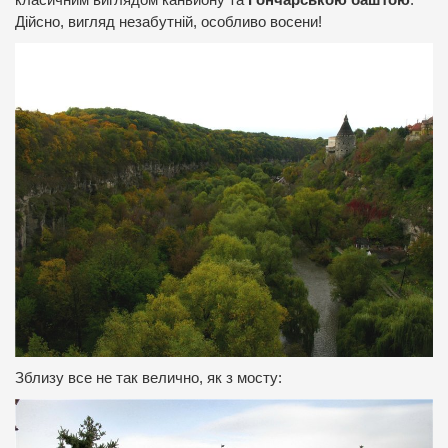
класичним виглядом каньйону та
Гончарською баштою
.
Дійсно, вигляд незабутній, особливо восени!
Зблизу все не так велично, як з мосту: