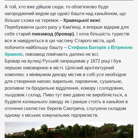
А той, хто вже дійшов сюди, то обов’язково буде
нагороджений видом ще однієї башти над каньйоном, що
більше схожа на теремок –
Кравецької вежі
:
Перебуваючи цього разу у Кам’янці, я вперше відкрив для
себе старий
пивзавод (бровар).
І хоча більшість туристів
все ж навідуються в цю частину Старого міста, щоб
побачити найбільшу башту –
Стефана Баторія з Вітряною
брамою
, пивзавод помічають далеко не всі.
Бровар на вулиці Руській запрацював у 1872 році і був
першою пивоварнею в місті. Цілісний архітектурний
комплекс з мінімумом декору містив в собі усе необхідне
для створення напою: варильне, паровичне, сушильне,
розливне та бродильне відділення, комору і солодовню,
льодовик і склад. Пиво тут вже давно не виробляється, а
будівля колишнього заводу як і раніше стоїть в каньйоні в
оточенні скелястих берегів Смотрича, слугуючи складом
одному з міських комунальних підприємств.