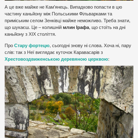
А це вже майже не Кам’янець. Випадково попасти в цю
частину каньйону між Польськими Фільварками та
приміським селом Зенківці майже неможливо. Треба знати,
що шукаєш. Це – колишній
млин Ірафа
, що стоїть на дні
каньйону з ХІХ століття.
Про
Стару фортецю
, сьогодні знову ні слова. Хоча ні, пару
слів: так з Неї виглядає куточок Каравасарів з
Хрестовоздвиженською деревяною церквою
: