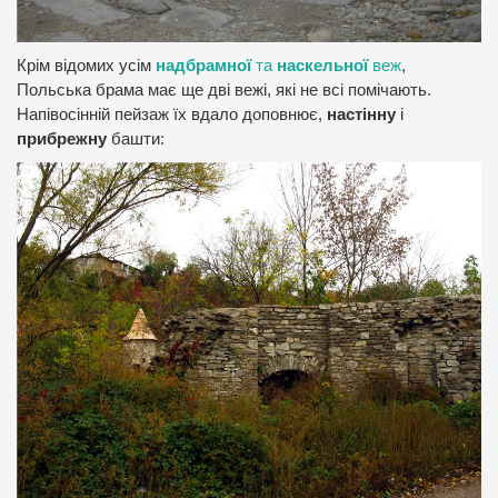
Крім відомих усім
надбрамної
та
наскельної
веж
,
Польська брама має ще дві вежі, які не всі помічають.
Напівосінній пейзаж їх вдало доповнює,
настінну
і
прибрежну
башти: