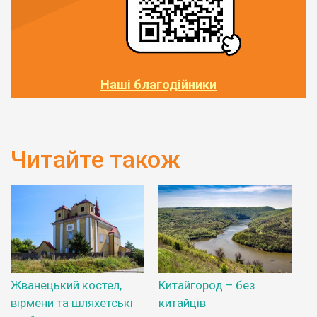
Наші благодійники
Читайте також
Жванецький костел,
Китайгород – без
вірмени та шляхетські
китайців