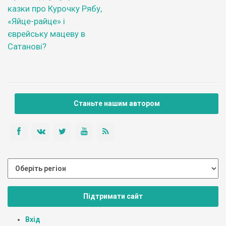
казки про Курочку Рябу,
«Яйце-райце» і
єврейську мацеву в
Сатанові?
Станьте нашим автором
Підтримати сайт
Вхід