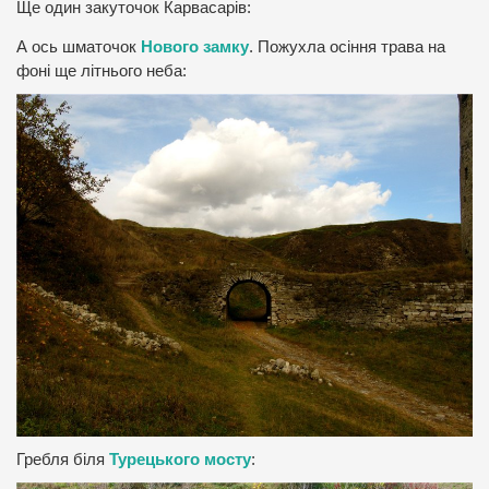
Ще один закуточок Карвасарів:
А ось шматочок
Нового замку
. Пожухла осіння трава на
фоні ще літнього неба:
Гребля біля
Турецького мосту
: