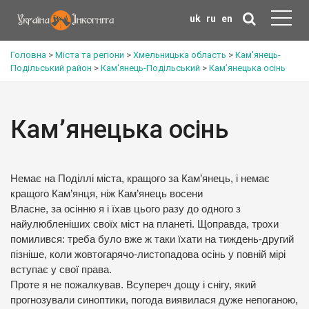
uk
ru
en
Головна
>
Міста та регіони
>
Хмельницька область
>
Кам'янець-
Подільський район
>
Кам'янець-Подільський
>
Кам’янецька осінь
Кам’янецька осінь
Немає на Поділлі міста, кращого за Кам’янець, і немає
кращого Кам’янця, ніж Кам’янець восени
Власне, за осінню я і їхав цього разу до одного з
найулюбленіших своїх міст на планеті. Щоправда, трохи
помилився: треба було вже ж таки їхати на тиждень-другий
пізніше, коли жовтогарячо-листопадова осінь у повній мірі
вступає у свої права.
Проте я не пожалкував. Всупереч дощу і снігу, який
прогнозували синоптики, погода виявилася дуже непоганою,