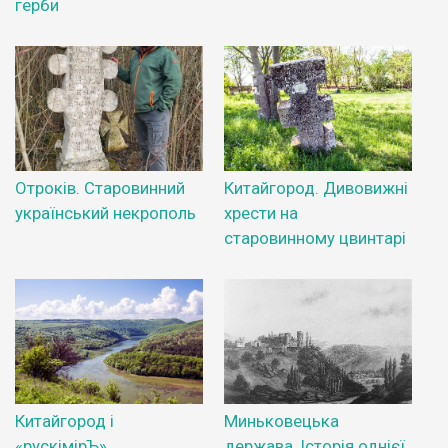
герби
Отроків. Старовинний
Китайгород. Дивовижні
український некрополь
хрести на
старовинному цвинтарі
Китайгород i
Миньковецька
«рускімірЪ»
держава. Історія однієї