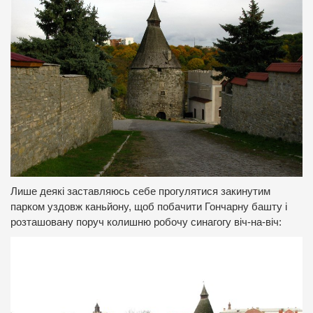
Лише деякі заставляюсь себе прогулятися закинутим
парком уздовж каньйону, щоб побачити Гончарну башту і
розташовану поруч колишню робочу синагогу віч-на-віч: