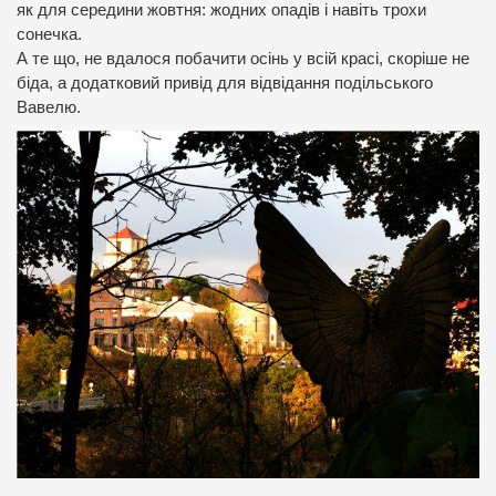
як для середини жовтня: жодних опадів і навіть трохи
сонечка.
А те що, не вдалося побачити осінь у всій красі, скоріше не
біда, а додатковий привід для відвідання подільського
Вавелю.