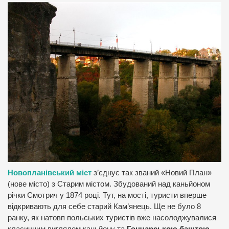
Новопланівський міст
з’єднує так званий «Новий План»
(нове місто) з Старим містом. Збудований над каньйоном
річки Смотрич у 1874 році. Тут, на мості, туристи вперше
відкривають для себе старий Кам’янець. Ще не було 8
ранку, як натовп польських туристів вже насолоджувалися