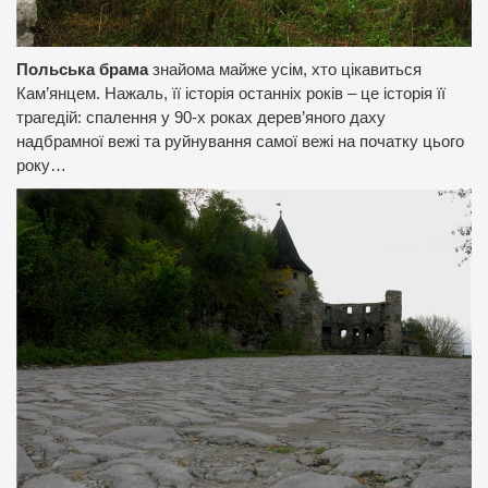
Польська брама
знайома майже усім, хто цікавиться
Кам’янцем. Нажаль, її історія останніх років – це історія її
трагедій: спалення у 90-х роках дерев’яного даху
надбрамної вежі та руйнування самої вежі на початку цього
року…