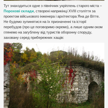
Тут знаходиться одне з північних укріплень старого міста –
Порохові склади
, створені наприкінці XVIII століття за
проектом військового інженера і архітектора Яна де Вітте.
Не будемо зупинятися на їх призначенні та історії
перебудов (про це поговоримо окремо), а лише одним оком
глянемо на загублену від туристів оборонну споруду,
заховану серед прибережних хащів: