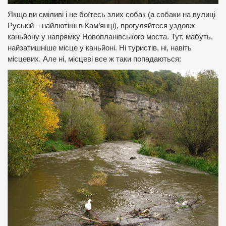
Якщо ви сміливі і не боїтесь злих собак (а собаки на вулиці
Руській – найлютіші в Кам’янці), прогуляйтеся уздовж
каньйону у напрямку Новопланівського моста. Тут, мабуть,
найзатишніше місце у каньйоні. Ні туристів, ні, навіть
місцевих. Але ні, місцеві все ж таки попадаються: