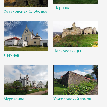
Шаровка
Сатановская Слободка
Чернокозинцы
Летичев
Мурованое
Ужгородский замок