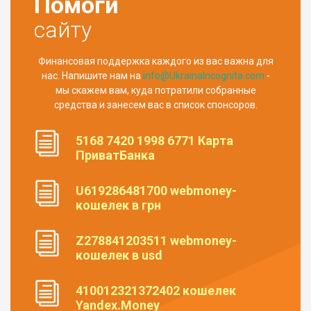
Помоги
сайту
Финансовая поддержка каждого из вас важна для
нас. Напишите нам на
info@UkrainaIncognita.com
-
мы скажем вам, куда потратили собранные
средства и занесем вас в список спонсоров.
5168 7420 1998 6771 Карта
ПриватБанка
U619286481700 webmoney-
кошелек в грн
Z278841203511 webmoney-
кошелек в usd
410012321372402 кошелек
Yandex.Money