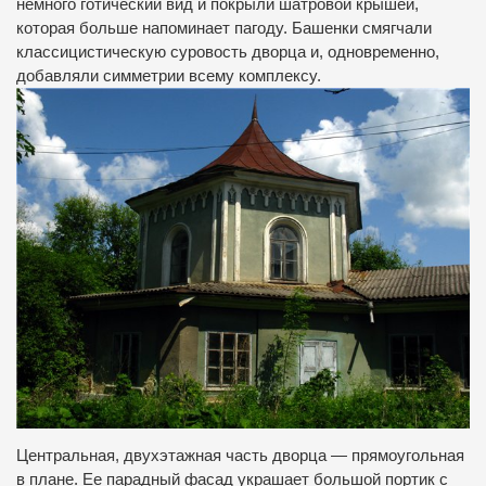
немного готический вид и покрыли шатровой крышей,
которая больше напоминает пагоду. Башенки смягчали
классицистическую суровость дворца и, одновременно,
добавляли симметрии всему комплексу.
Центральная, двухэтажная часть дворца — прямоугольная
в плане. Ее парадный фасад украшает большой портик с