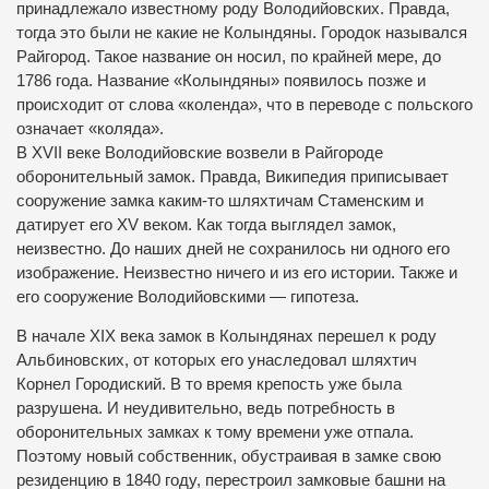
принадлежало известному роду Володийовских. Правда,
тогда это были не какие не Колындяны. Городок назывался
Райгород. Такое название он носил, по крайней мере, до
1786 года. Название «Колындяны» появилось позже и
происходит от слова «коленда», что в переводе с польского
означает «коляда».
В XVII веке Володийовские возвели в Райгороде
оборонительный замок. Правда, Википедия приписывает
сооружение замка каким-то шляхтичам Стаменским и
датирует его XV веком. Как тогда выглядел замок,
неизвестно. До наших дней не сохранилось ни одного его
изображение. Неизвестно ничего и из его истории. Также и
его сооружение Володийовскими — гипотеза.
В начале XIX века замок в Колындянах перешел к роду
Альбиновских, от которых его унаследовал шляхтич
Корнел Городиский. В то время крепость уже была
разрушена. И неудивительно, ведь потребность в
оборонительных замках к тому времени уже отпала.
Поэтому новый собственник, обустраивая в замке свою
резиденцию в 1840 году, перестроил замковые башни на