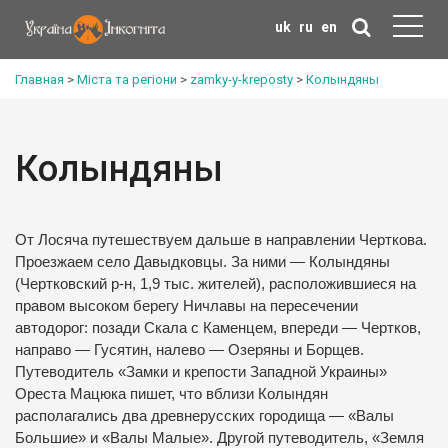
uk
ru
en
Главная
>
Міста та регіони
>
zamky-y-kreposty
>
Колындяны
Колындяны
От Лосяча путешествуем дальше в направлении Черткова.
Проезжаем село Давыдковцы. За ними — Колындяны
(Чертковский р-н, 1,9 тыс. жителей), расположившиеся на
правом высоком берегу Ничлавы на пересечении
автодорог: позади Скала с Каменцем, впереди — Чертков,
направо — Гусятин, налево — Озеряны и Борщев.
Путеводитель «Замки и крепости Западной Украины»
Ореста Мацюка пишет, что вблизи Колындян
располагались два древнерусских городища — «Валы
Большие» и «Валы Малые». Другой путеводитель, «Земля