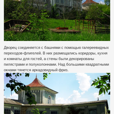
Дворец соединяется с башнями с помощью галереевидных
переходов-флигелей. В них размещались коридоры, кухня
и комнаты для гостей, а стены были декорированы
пилястрами и полуколоннами. Над большими квадратными
окнами тянется аркадовидный фриз.