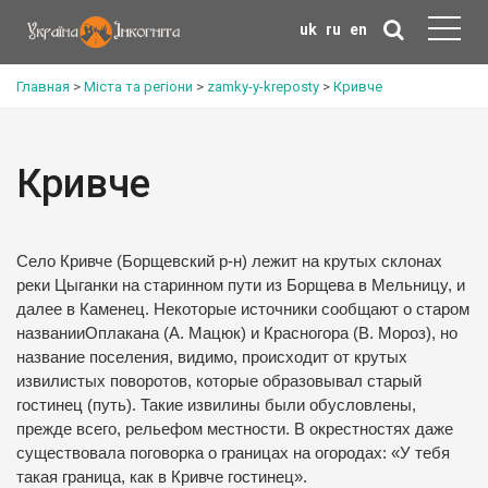
uk
ru
en
Главная
>
Міста та регіони
>
zamky-y-kreposty
>
Кривче
Кривче
Село Кривче (Борщевский р-н) лежит на крутых склонах
реки Цыганки на старинном пути из Борщева в Мельницу, и
далее в Каменец. Некоторые источники сообщают о старом
названииОплакана (А. Мацюк) и Красногора (В. Мороз), но
название поселения, видимо, происходит от крутых
извилистых поворотов, которые образовывал старый
гостинец (путь). Такие извилины были обусловлены,
прежде всего, рельефом местности. В окрестностях даже
существовала поговорка о границах на огородах: «У тебя
такая граница, как в Кривче гостинец».