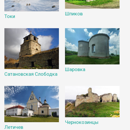
Шпиков
Токи
Шаровка
Сатановская Слободка
Чернокозинцы
Летичев