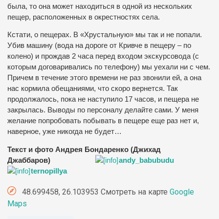
была, то она может находиться в одной из нескольких
пещер, расположенных в окрестностях села.
Кстати, о пещерах. В «Хрустальную» мы так и не попали.
Убив машину (вода на дороге от Кривче в пещеру – по
колено) и прождав 2 часа перед входом экскурсовода (с
которым договаривались по телефону) мы уехали ни с чем.
Причем в течение этого времени не раз звонили ей, а она
нас кормила обещаниями, что скоро вернется. Так
продолжалось, пока не наступило 17 часов, и пещера не
закрылась. Выводы по персоналу делайте сами. У меня
желание попробовать побывать в пещере еще раз нет и,
наверное, уже никогда не будет…
Текст и фото Андрея Бондаренко (Джихад
Джаббаров)
andy_babubudu
ternopillya
48.699458, 26.103953 Смотреть на карте
Google
Maps