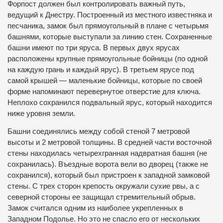
Форпост должен был контролировать важный путь,
ведущий к Днестру. Построенный из местного известняка и
песчаника, замок был прямоугольный в плане с четырьмя
башнями, которые выступали за линию стен. Сохраненные
башни имеют по три яруса. В первых двух ярусах
расположены крупные прямоугольные бойницы (по одной
на каждую грань и каждый ярус). В третьем ярусе под
самой крышей — маленькие бойницы, которые по своей
форме напоминают перевернутое отверстие для ключа.
Неплохо сохранился подвальный ярус, который находится
ниже уровня земли.
Башни соединялись между собой стеной 7 метровой
высоты и 2 метровой толщины. В средней части восточной
стены находилась четырехгранная надвратная башня (не
сохранилась). Въездные ворота вели во дворец (также не
сохранился), который был пристроен к западной замковой
стены. С трех сторон крепость окружали сухие рвы, а с
северной стороны ее защищал стремительный обрыв.
Замок считался одним из наиболее укрепленных в
Западном Подолье. Но это не спасло его от нескольких