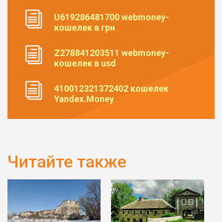
U619286481700 webmoney-
кошелек в грн
Z278841203511 webmoney-
кошелек в usd
410012321372402 кошелек
Yandex.Money
Читайте также