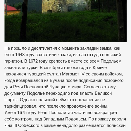
Не прошло и десятилетия с момента закладки замка, как
его в 1648 году захватили казаки, изгнав оттуда польский
гарнизон. В 1672 году крепость вместе со всем Подольем
захватили турки. В октябре этого же года в Кривче
находился турецкий султан Магомет IV со своим войском,
когда возвращался из Бучача после подписания позорного
для Речи Посполитой Бучацкого мира. Согласно этому
документу Подолье переходило под власть Великой
Порты. Однако польский сейм это соглашение не
тарифицировал, что повлекло продолжение войны.
Уже в 1675 году Речь Посполитая частично возвращает
себе контроль над Западным Подольем. По приказу короля
Яна III Собеского в замке ненадолго размещается польский