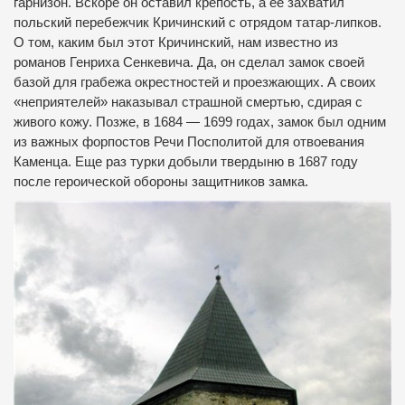
гарнизон. Вскоре он оставил крепость, а ее захватил
польский перебежчик Кричинский с отрядом татар-липков.
О том, каким был этот Кричинский, нам известно из
романов Генриха Сенкевича. Да, он сделал замок своей
базой для грабежа окрестностей и проезжающих. А своих
«неприятелей» наказывал страшной смертью, сдирая с
живого кожу. Позже, в 1684 — 1699 годах, замок был одним
из важных форпостов Речи Посполитой для отвоевания
Каменца. Еще раз турки добыли твердыню в 1687 году
после героической обороны защитников замка.