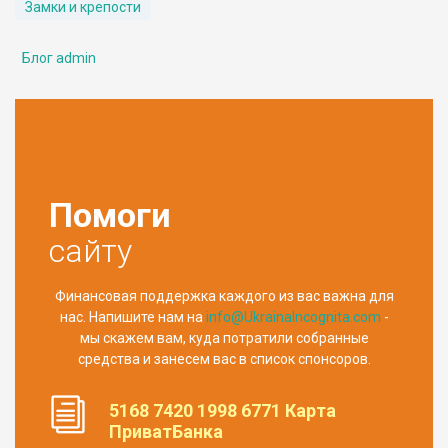
Замки и крепости
Блог admin
Помоги
сайту
Финансовая поддержка каждого из вас важна для
нас. Напишите нам на
info@UkrainaIncognita.com
-
мы скажем вам, куда потратили собранные
средства и занесем вас в список спонсоров.
5168 7420 1998 6771 Карта
ПриватБанка