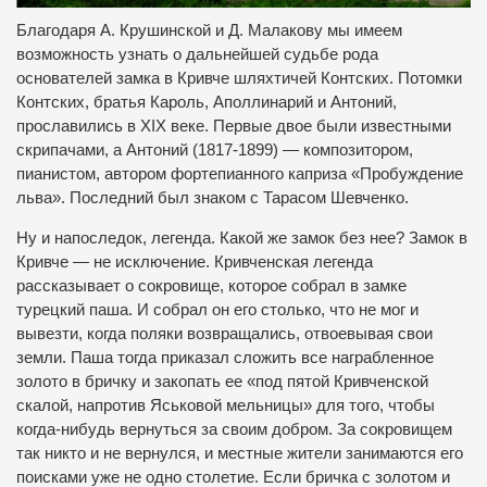
Благодаря А. Крушинской и Д. Малакову мы имеем
возможность узнать о дальнейшей судьбе рода
основателей замка в Кривче шляхтичей Контских. Потомки
Контских, братья Кароль, Аполлинарий и Антоний,
прославились в XIX веке. Первые двое были известными
скрипачами, а Антоний (1817-1899) — композитором,
пианистом, автором фортепианного каприза «Пробуждение
льва». Последний был знаком с Тарасом Шевченко.
Ну и напоследок, легенда. Какой же замок без нее? Замок в
Кривче — не исключение. Кривченская легенда
рассказывает о сокровище, которое собрал в замке
турецкий паша. И собрал он его столько, что не мог и
вывезти, когда поляки возвращались, отвоевывая свои
земли. Паша тогда приказал сложить все награбленное
золото в бричку и закопать ее «под пятой Кривченской
скалой, напротив Яськовой мельницы» для того, чтобы
когда-нибудь вернуться за своим добром. За сокровищем
так никто и не вернулся, и местные жители занимаются его
поисками уже не одно столетие. Если бричка с золотом и