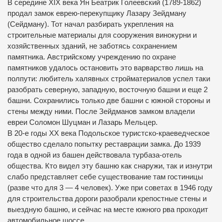
В середине XIX века Ян Беатрик Голеевский (1789-1862)
продал замок еврею-перекупщику Лазару Зейдману
(Сейдману). Тот начал разбирать укрепления на
строительные материалы для сооружения винокурни и
хозяйственных зданий, не заботясь сохранением
памятника. Австрийскому учреждению по охране
памятников удалось остановить это варварство лишь на
полпути: любитель халявных стройматериалов успел таки
разобрать северную, западную, восточную башни и еще 2
башни. Сохранились только две башни с южной стороны и
стены между ними. После Зейдманов замком владели
евреи Соломон Шуцман и Лазарь Мельцер.
В 20-е годы ХХ века Подольское туристско-краеведческое
общество сделало попытку реставрации замка. До 1939
года в одной из башен действовала турбаза-отель
общества. Кто видел эту башню как снаружи, так и изнутри
слабо представляет себе существование там гостиницы
(разве что для 3 — 4 человек). Уже при советах в 1946 году
для строительства дороги разобрали крепостные стены и
выездную башню, и сейчас на месте южного рва проходит
автомобильное шоссе.