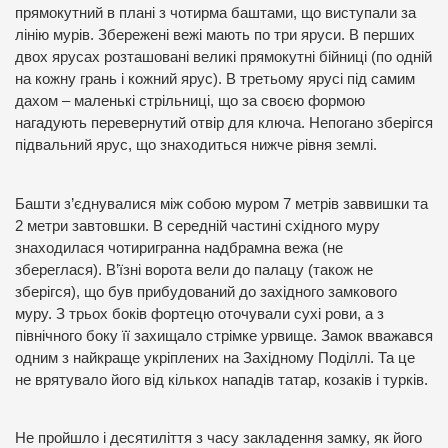
прямокутний в плані з чотирма баштами, що виступали за
лінію мурів. Збережені вежі мають по три яруси. В перших
двох ярусах розташовані великі прямокутні бійниці (по одній
на кожну грань і кожний ярус). В третьому ярусі під самим
дахом – маленькі стрільниці, що за своєю формою
нагадують перевернутий отвір для ключа. Непогано зберігся
підвальний ярус, що знаходиться нижче рівня землі.
Башти з’єднувалися між собою муром 7 метрів заввишки та
2 метри завтовшки. В середній частині східного муру
знаходилася чотиригранна надбрамна вежа (не
збереглася). В’їзні ворота вели до палацу (також не
зберігся), що був прибудований до західного замкового
муру. З трьох боків фортецю оточували сухі рови, а з
північного боку її захищало стрімке урвище. Замок вважався
одним з найкраще укріплених на Західному Поділлі. Та це
не врятувало його від кількох нападів татар, козаків і турків.
Не пройшло і десятиліття з часу закладення замку, як його