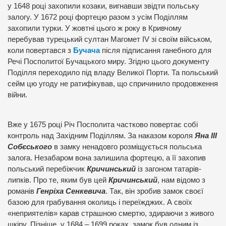
у 1648 році захопили козаки, вигнавши звідти польську
залогу. У 1672 році фортецю разом з усім Поділлям
захопили турки. У жовтні цього ж року в Кривчому
перебував турецький султан Магомет IV зі своїм військом,
коли повертався з
Бучача
після підписання ганебного для
Речі Посполитої Бучацького миру. Згідно цього документу
Поділля переходило під владу Великої Порти. Та польський
сейм цю угоду не ратифікував, що спричинило продовження
війни.
Вже у 1675 році Річ Посполита частково повертає собі
контроль над Західним Поділлям. За наказом короля
Яна ІІІ
Собєського
в замку ненадовго розміщується польська
залога. Незабаром вона залишила фортецю, а її захопив
польський перебіжчик
Кричинський
із загоном татарів-
липків. Про те, яким був цей
Кричинський
, нам відомо з
романів
Генріха Сенкевича
. Так, він зробив замок своєї
базою для грабування околиць і переїжджих. А своїх
«неприятелів» карав страшною смертю, здираючи з живого
шкіру. Пізніше, у 1684 – 1699 роках, замок був одним із