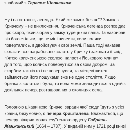
знайомий з
Тарасом Шевченком
.
Ну і на останнє, легенда. Який же замок без неї? Замок в
Кривчому – не виключення. Кривченська легенда розповідає
про скарб, який зібрав у замку турецький паша. Та назбирав
він його стільки, що не міг і вивести, коли поляки
повертались, відвойовуючи свої землі. Паша тоді наказав
скласти все награбоване золото у бричку і закопати її «під
п’ятою кривченською скелею, напроти Яськового млина»
для того, щоб колись повернутися за своїм добром. За
скарбом так ніхто і не повернувся, та місцеві жителі
займаються його пошуками вже не одне століття. Якщо
бричка з золотом і була, то вона може знаходитися в одній з
декількох печер, розташованих в околицях села.
Головною цікавинкою Кривче, заради якої сюди їдуть з усієї
країни, безумовно, є
печера Кришталева
. Вважається, що
печеру відкрив монах єзуїтського ордену
Габріель
Жанжинський
(1664 – 1737). У виданій ним у 1721 році книзі