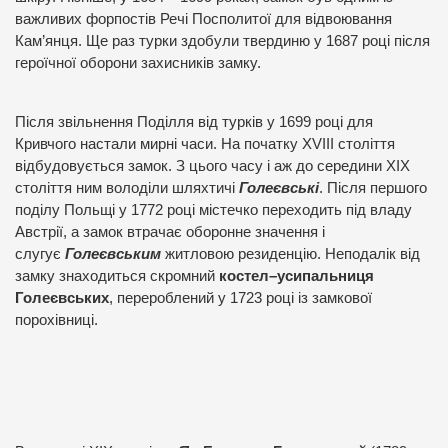
важливих форпостів Речі Посполитої для відвоювання
Кам’янця. Ще раз турки здобули твердиню у 1687 році після
героїчної оборони захисників замку.
Після звільнення Поділля від турків у 1699 році для
Кривчого настали мирні часи. На початку XVIII століття
відбудовується замок. З цього часу і аж до середини XIX
століття ним володіли шляхтичі
Голеєвські
. Після першого
поділу Польщі у 1772 році містечко переходить під владу
Австрії, а замок втрачає оборонне значення і
слугує
Голеєвським
житловою резиденцію. Неподалік від
замку знаходиться скромний
костел–усипальниця
Голеєвських
, перероблений у 1723 році із замкової
порохівниці.