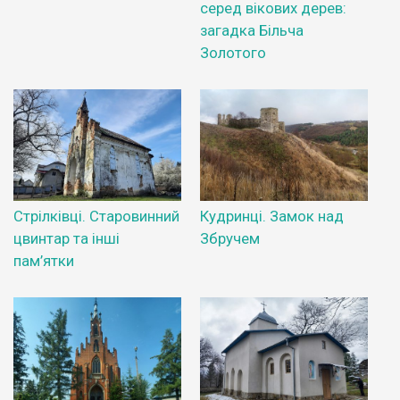
серед вікових дерев:
загадка Більча
Золотого
Стрілківці. Старовинний
Кудринці. Замок над
цвинтар та інші
Збручем
пам’ятки