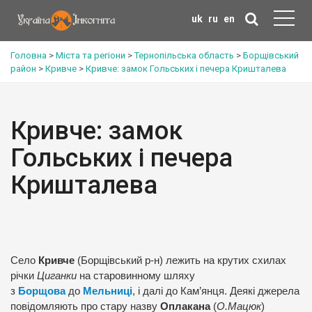
uk
ru
en
Головна
>
Міста та регіони
>
Тернопільська область
>
Борщівський
район
>
Кривче
>
Кривче: замок Гольських і печера Кришталева
Кривче: замок
Гольських і печера
Кришталева
Село
Кривче
(Борщівський р-н) лежить на крутих схилах
річки
Циганки
на старовинному шляху
з
Борщова
до
Мельниці
, і далі до Кам’янця. Деякі джерела
повідомляють про стару назву
Оплакана
(
О.Мацюк
)