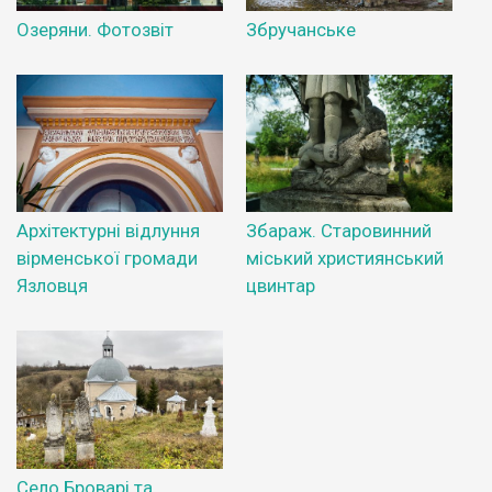
Озеряни. Фотозвіт
Збручанське
Архітектурні відлуння
Збараж. Старовинний
вірменської громади
міський християнський
Язловця
цвинтар
Село Броварі та