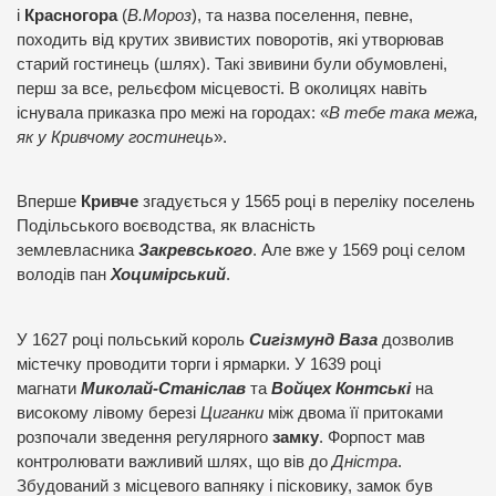
і
Красногора
(
В.Мороз
), та назва поселення, певне,
походить від крутих звивистих поворотів, які утворював
старий гостинець (шлях). Такі звивини були обумовлені,
перш за все, рельєфом місцевості. В околицях навіть
існувала приказка про межі на городах: «
В тебе така межа,
як у Кривчому гостинець
».
Вперше
Кривче
згадується у 1565 році в переліку поселень
Подільського воєводства, як власність
землевласника
Закревського
. Але вже у 1569 році селом
володів пан
Хоцимірський
.
У 1627 році польський король
Сигізмунд Ваза
дозволив
містечку проводити торги і ярмарки. У 1639 році
магнати
Миколай-Станіслав
та
Войцех Контські
на
високому лівому березі
Циганки
між двома її притоками
розпочали зведення регулярного
замку
. Форпост мав
контролювати важливий шлях, що вів до
Дністра
.
Збудований з місцевого вапняку і пісковику, замок був