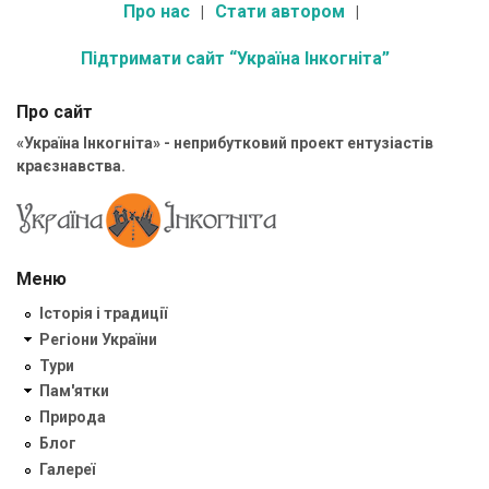
Про нас
Стати автором
Підтримати сайт “Україна Інкогніта”
Про сайт
«Україна Інкогніта» - неприбутковий проект ентузіастів
краєзнавства.
Меню
Історія і традиції
Регіони України
Тури
Пам'ятки
Природа
Блог
Галереї