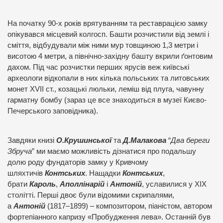
На початку 90-х років врятуванням та реставрацією замку
опікувався місцевий колгосп. Башти розчистили від землі і
сміття, відбудували між ними мур товщиною 1,3 метри і
висотою 4 метри, а північно-західну башту вкрили ґонтовим
дахом. Під час розчистки перших ярусів веж київські
археологи відкопали в них кілька польських та литовських
монет XVII ст., козацькі люльки, леміш від плуга, чавунну
гарматну бомбу (зараз це все знаходиться в музеї Києво-
Печерського заповідника).
Завдяки книзі
О.Крушинської
та
Д.Малакова
“
Два береги
Збруча
” ми маємо можливість дізнатися про подальшу
долю роду фундаторів замку у Кривчому
шляхтичів
Контських
. Нащадки
Контських
,
брати
Кароль
,
Аполлінарій
і
Антоній
, уславилися у XIX
столітті. Перші двоє були відомими скрипалями,
а
Антоній
(1817–1899) – композитором, піаністом, автором
фортепіанного капризу «Пробудження лева». Останній був