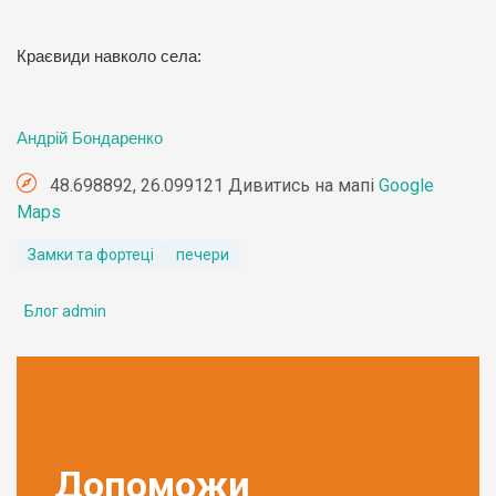
Краєвиди навколо села:
Андрій Бондаренко
48.698892, 26.099121 Дивитись на мапі
Google
Maps
Замки та фортеці
печери
Блог admin
Допоможи