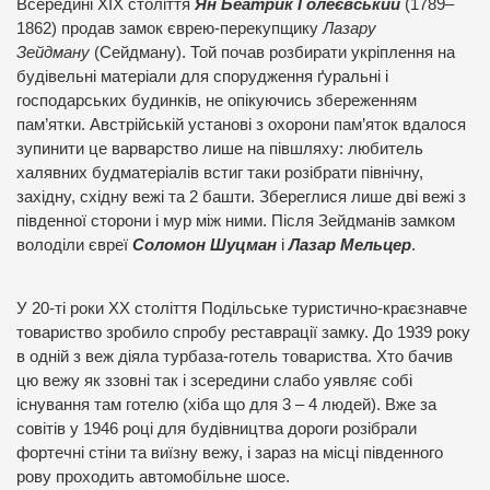
Всередині XIX століття
Ян Беатрик Голеєвський
(1789–
1862) продав замок єврею-перекупщику
Лазару
Зейдману
(Сейдману). Той почав розбирати укріплення на
будівельні матеріали для спорудження ґуральні і
господарських будинків, не опікуючись збереженням
пам’ятки. Австрійській установі з охорони пам’яток вдалося
зупинити це варварство лише на півшляху: любитель
халявних будматеріалів встиг таки розібрати північну,
західну, східну вежі та 2 башти. Збереглися лише дві вежі з
південної сторони і мур між ними. Після Зейдманів замком
володіли євреї
Соломон Шуцман
і
Лазар Мельцер
.
У 20-ті роки ХХ століття Подільське туристично-краєзнавче
товариство зробило спробу реставрації замку. До 1939 року
в одній з веж діяла турбаза-готель товариства. Хто бачив
цю вежу як ззовні так і зсередини слабо уявляє собі
існування там готелю (хіба що для 3 – 4 людей). Вже за
совітів у 1946 році для будівництва дороги розібрали
фортечні стіни та виїзну вежу, і зараз на місці південного
рову проходить автомобільне шосе.