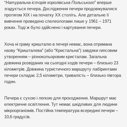
“
Натуральна історія королівська Польського
” вперше
згадується печера. Дослідження печери продовжувалися
протягом ХІХ і на початку ХХ століть. Але детальне її
вивчення проведено спелеологами лише у 1961 – 1971
роках. Тоді ж було здійснено і картування печери.
Хоча ні граму кришталю в печері немає, вона отримана
назву “Кришталева” (або “Кристальна”) завдяки гипсовим
утворенням – різнокольоровим кристалам. Загальна
довжина розвіданих на сьогодні ходів печери – близько 23
кілометрів. Довжина туристичного маршруту лабіринтами
печери складає 2,5 кілометри, тривалість – близько півтора
годин.
Печера є сухою і легкою для проходження. Маршрут має
електричне освітлення. Тут немає шкідливих для людини
мікроорганізмів. Постійна температура всередині печери –
10,6 градусів.