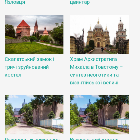
Язловця
цвинтар
Скалатський замок і
Храм Архистратига
тричі зруйнований
Михаїла в Товстому –
костел
синтез неоготики та
візантійської величі
Язловець, – прихована
Вірменський костел