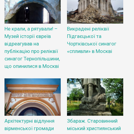
Не крали, а рятували! –
Викрадені реліквії
Музей історії євреїв
Підгаєцької та
відреагував на
Чортківської синагог
публікацію про реліквії
«спливли» в Москві
синагог Тернопільшини,
що опинилися в Москві
Архітектурні відлуння
Збараж. Старовинний
вірменської громади
міський християнський