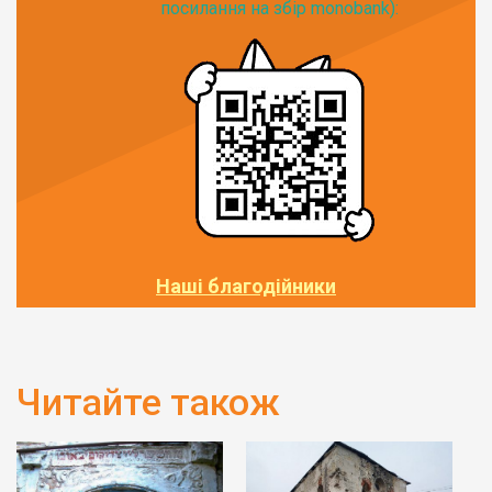
посилання на збір monobank):
Наші благодійники
Читайте також