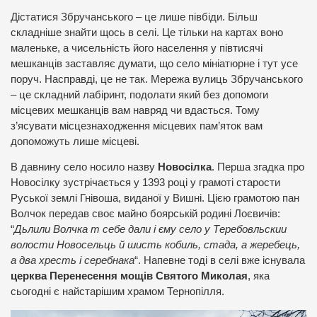
Дістатися Збручанського – це лише півбіди. Більш
складніше знайти щось в селі. Це тільки на картах воно
маленьке, а чисельність його населення у півтисячі
мешканців заставляє думати, що село мініатюрне і тут усе
поруч. Насправді, це не так. Мережа вулиць Збручанського
– це складний лабіринт, подолати який без допомоги
місцевих мешканців вам навряд чи вдасться. Тому
з’ясувати місцезнаходження місцевих пам’яток вам
допоможуть лише місцеві.
В давнину село носило назву
Новосілка
. Перша згадка про
Новосілку зустрічається у 1393 році у грамоті старости
Руської землі Гнівоша, виданої у Вишні. Цією грамотою пан
Волчок передав своє майно боярській родині Лоєвичів:
“
Дьлили Волчка т себе дали і єму село у Теребовльскии
волости Новосельць й шисть кобиль, стада, а жеребець,
а два хресть і серебнака
“. Напевне тоді в селі вже існувала
церква Перенесення мощів Святого Миколая
, яка
сьогодні є найстарішим храмом Тернопілля.