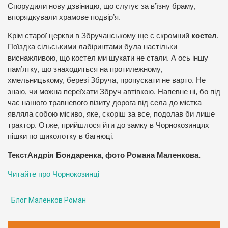
Спорудили нову дзвіницю, що слугує за в’їзну браму,
впорядкували храмове подвір’я.
Крім старої церкви в Збручанському ще є скромний
костел
.
Поїздка сільськими лабіринтами була настільки
виснажливою, що костел ми шукати не стали. А ось іншу
пам’ятку, що знаходиться на протилежному,
хмельницькому, березі Збруча, пропускати не варто. Не
знаю, чи можна переїхати Збруч автівкою. Напевне ні, бо під
час нашого травневого візиту дорога від села до містка
являла собою місиво, яке, скоріш за все, подолав би лише
трактор. Отже, прийшлося йти до замку в Чорнокозинцях
пішки по щиколотку в багнюці.
ТекстАндрія Бондаренка, фото Романа Маленкова.
Читайте про Чорнокозинці
Блог Маленков Роман