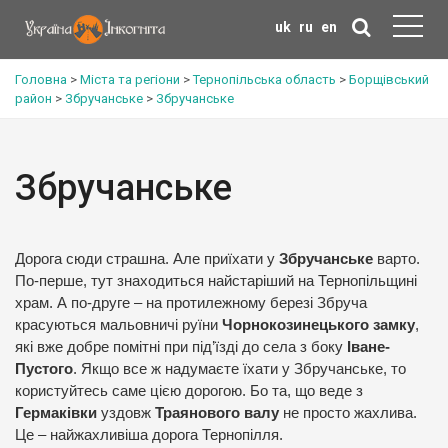
uk
ru
en
Головна
>
Міста та регіони
>
Тернопільська область
>
Борщівський
район
>
Збручанське
>
Збручанське
Збручанське
Дорога сюди страшна. Але приїхати у
Збручанське
варто.
По-перше, тут знаходиться найстаріший на Тернопільщині
храм. А по-друге – на протилежному березі Збруча
красуються мальовничі руїни
Чорнокозинецького замку
,
які вже добре помітні при під’їзді до села з боку
Іване-
Пустого
. Якщо все ж надумаєте їхати у Збручанське, то
користуйтесь саме цією дорогою. Бо та, що веде з
Гермаківки
уздовж
Траянового валу
не просто жахлива.
Це – найжахливіша дорога Тернопілля.