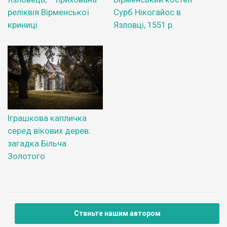
реліквія Вірменської
Сурб Нікогайос в
криниці
Язловці, 1551 р.
Іграшкова капличка
серед вікових дерев:
загадка Більча
Золотого
Станьте нашим автором