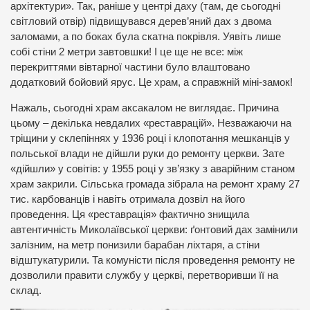
архітектури». Так, раніше у центрі даху (там, де сьогодні
світловий отвір) підвищувався дерев’яний дах з двома
заломами, а по боках була скатна покрівля. Уявіть лише
собі стіни 2 метри завтовшки! І це ще не все: між
перекриттями вівтарної частини було влаштовано
додатковий бойовий ярус. Це храм, а справжній міні-замок!
Нажаль, сьогодні храм аксакалом не виглядає. Причина
цьому – декілька невдалих «реставрацій». Незважаючи на
тріщини у склепіннях у 1936 році і клопотання мешканців у
польської влади не дійшли руки до ремонту церкви. Зате
«дійшли» у совітів: у 1955 році у зв’язку з аварійним станом
храм закрили. Сільська громада зібрала на ремонт храму 27
тис. карбованців і навіть отримала дозвіл на його
проведення. Ця «реставрація» фактично знищила
автентичність Миколаївської церкви: ґонтовий дах замінили
залізним, на метр понизили барабан ліхтаря, а стіни
відштукатурили. Та комуністи після проведення ремонту не
дозволили правити службу у церкві, перетворивши її на
склад.