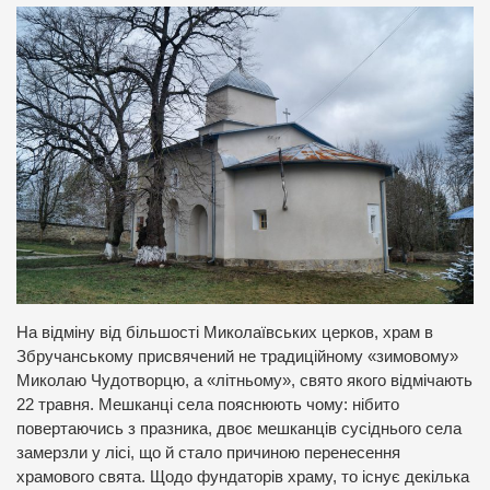
На відміну від більшості Миколаївських церков, храм в
Збручанському присвячений не традиційному «зимовому»
Миколаю Чудотворцю, а «літньому», свято якого відмічають
22 травня. Мешканці села пояснюють чому: нібито
повертаючись з празника, двоє мешканців сусіднього села
замерзли у лісі, що й стало причиною перенесення
храмового свята. Щодо фундаторів храму, то існує декілька