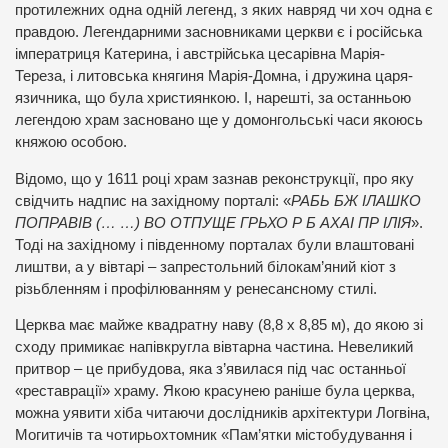
протилежних одна одній легенд, з яких навряд чи хоч одна є
правдою. Легендарними засновниками церкви є і російська
імператриця Катерина, і австрійська цесарівна Марія-
Тереза, і литовська княгиня Марія-Домна, і дружина царя-
язичника, що була християнкою. І, нарешті, за останньою
легендою храм засновано ще у домонгольські часи якоюсь
княжою особою.
Відомо, що у 1611 році храм зазнав реконструкції, про яку
свідчить надпис на західному порталі: «
РАБЬ БЖ ІЛАШКО
ПОПРАВІВ (… …) ВО ОТПУЩЕ ГРЬХО Р Б АХАІ ПР ІЛІЯ
».
Тоді на західному і південному порталах були влаштовані
лиштви, а у вівтарі – запрестольний білокам’яний кіот з
різьбленням і профілюванням у ренесансному стилі.
Церква має майже квадратну наву (8,8 х 8,85 м), до якою зі
сходу примикає напівкругла вівтарна частина. Невеликий
притвор – це прибудова, яка з’явилася під час останньої
«реставрації» храму. Якою красунею раніше була церква,
можна уявити хіба читаючи дослідників архітектури Логвіна,
Могитичів та чотирьохтомник «Пам’ятки містобудування і