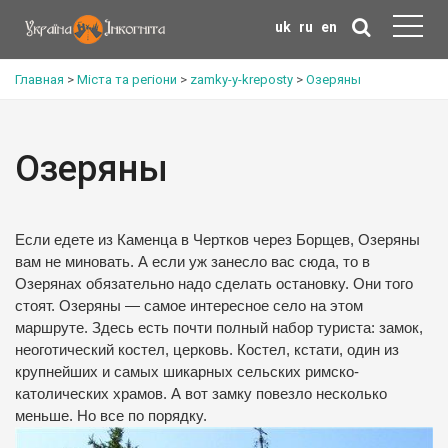
uk
ru
en
Главная
>
Міста та регіони
>
zamky-y-kreposty
>
Озеряны
Озеряны
Если едете из Каменца в Чертков через Борщев, Озеряны
вам не миновать. А если уж занесло вас сюда, то в
Озерянах обязательно надо сделать остановку. Они того
стоят. Озеряны — самое интересное село на этом
маршруте. Здесь есть почти полный набор туриста: замок,
неоготический костел, церковь. Костел, кстати, один из
крупнейших и самых шикарных сельских римско-
католических храмов. А вот замку повезло несколько
меньше. Но все по порядку.