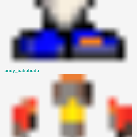
andy_babubudu