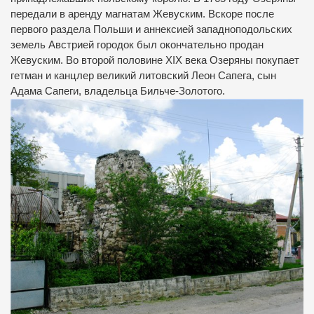
передали в аренду магнатам Жевуским. Вскоре после
первого раздела Польши и аннексией западноподольских
земель Австрией городок был окончательно продан
Жевуским. Во второй половине XIX века Озеряны покупает
гетман и канцлер великий литовский Леон Сапега, сын
Адама Сапеги, владельца Бильче-Золотого.