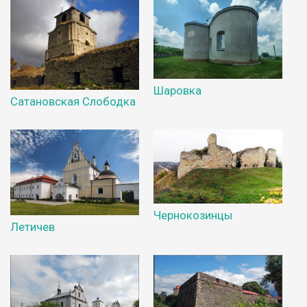
Шаровка
Сатановская Слободка
Чернокозинцы
Летичев