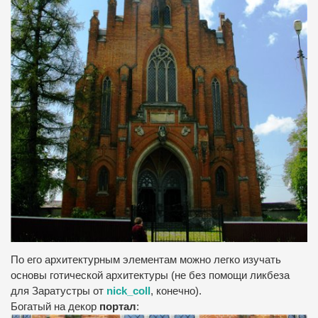
По его архитектурным элементам можно легко изучать
основы готической архитектуры (не без помощи ликбеза
для Заратустры
от
nick_coll
, конечно).
Богатый на декор
портал
: