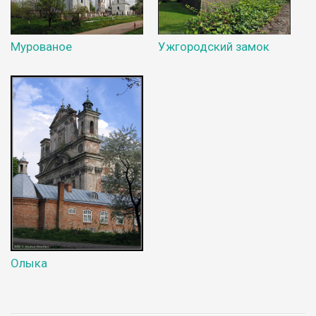
Мурованое
Ужгородский замок
Олыка