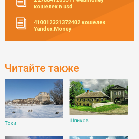
кошелек в usd
410012321372402 кошелек
Yandex.Money
Читайте также
Шпиков
Токи