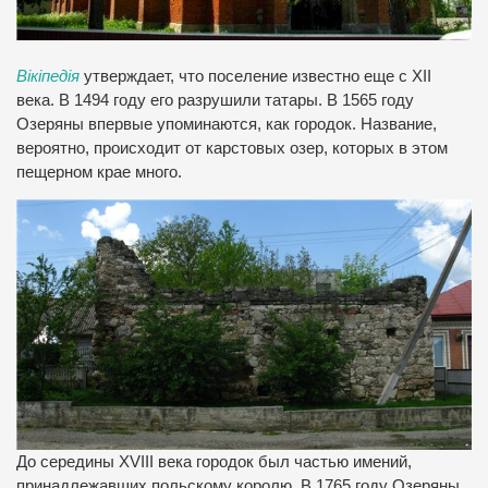
Вікіпедія
утверждает, что поселение известно еще с XII
века. В 1494 году его разрушили татары. В 1565 году
Озеряны впервые упоминаются, как городок. Название,
вероятно, происходит от карстовых озер, которых в этом
пещерном крае много.
До середины XVIII века городок был частью имений,
принадлежавших польскому королю. В 1765 году Озеряны