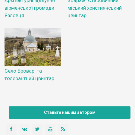
Архітектурні відлуння
Збараж. Старовинний
вірменської громади
міський християнський
Язловця
цвинтар
Село Броварі та
толерантний цвинтар
Станьте нашим автором