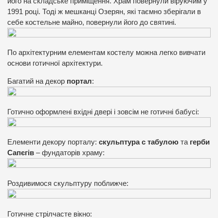
його на складське приміщення. Храм повернули віруючим у
1991 році. Тоді ж мешканці Озерян, які таємно зберігали в
себе костельне майно, повернули його до святині.
По архітектурним елементам костелу можна легко вивчати
основи готичної архітектури.
Багатий на декор
портал
:
Готично оформлені вхідні двері і зовсім не готичні бабусі:
Елементи декору порталу:
скульптура с табулою
та
герби
Сапєгів
– фундаторів храму:
Роздивимося скульптуру поближче:
Готичне стрілчасте вікно: