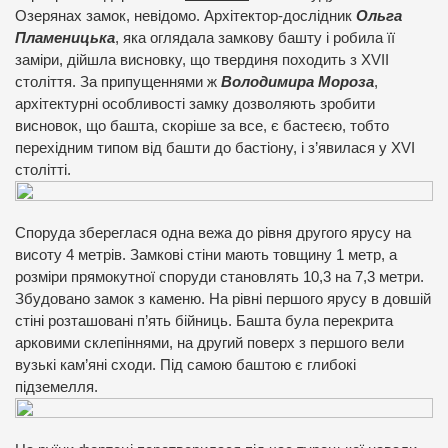
Озерянах замок, невідомо. Архітектор-дослідник
Ольга
Пламеницька
, яка оглядала замкову башту і робила її
заміри, дійшла висновку, що твердиня походить з XVII
століття. За припущеннями ж
Володимира Мороза
,
архітектурні особливості замку дозволяють зробити
висновок, що башта, скоріше за все, є бастеєю, тобто
перехідним типом від башти до бастіону, і з’явилася у XVI
столітті.
Споруда збереглася одна вежа до рівня другого ярусу на
висоту 4 метрів. Замкові стіни мають товщину 1 метр, а
розміри прямокутної споруди становлять 10,3 на 7,3 метри.
Збудовано замок з каменю. На рівні першого ярусу в довшій
стіні розташовані п’ять бійниць. Башта була перекрита
арковими склепіннями, на другий поверх з першого вели
вузькі кам’яні сходи. Під самою баштою є глибокі
підземелля.