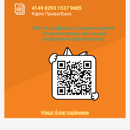
4149 6293 1537 9685
Карта ПриватБанк
Збір на оцифровку козацьких церков
(тисни на картинці, або скануй
посилання на збір monobank):
Наші благодійники