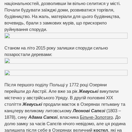
національностей, дозволивши їм вільно селитися у місті.
Почали будувати заїжджі доми, розвиватися торгівля,
будівництво. На жаль, матеріали для цього будівництва,
вочевидь, брали з замкових мурів, що прискорило
руйнування споруди.
Станом на літо 2015 року залишки споруди сильно
позаростали деревами:
Після першого поділу Польщі у 1772 році Озеряни
перейшли до Австрії. Але вже за рік
Жевуські
викупили
містечко у австрійського Уряду. В другій половині ХІХ
століття
Жевуські
продали маєток в Озерянах гетьману та
канцлеру великому литовському
Леонові Сапєзі
(1803 –
1878), сину
Адама Сапєгі
, власника
Більче-Золотого
. До
долю замку за часів Сапєгів нічого невідомо, але ця родина
залишила після себе в Озерянах величний
костел
, які на