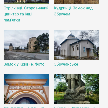
Стрілківці. Старовинний
Кудринці. Замок над
цвинтар та інші
Збручем
пам’ятки
Замок у Кривче. Фото
Збручанське