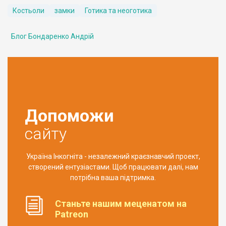
Костьоли
замки
Готика та неоготика
Блог Бондаренко Андрій
Допоможи
сайту
Україна Інкогніта - незалежний краєзнавчий проект,
створений ентузіастами. Щоб працювати далі, нам
потрібна ваша підтримка.
Станьте нашим меценатом на
Patreon