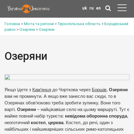
uk
ru
en
Головна
>
Міста та регіони
>
Тернопільська область
>
Борщівський
район
>
Озеряни
>
Озеряни
Озеряни
Якщо їдете з
Кам’янця
до Чорткова через
Борщів
,
Озеряни
вам не проминути. А якщо вже занесло вас сюди, то в
Озерянах обов’язково треба зробити зупинку. Вони того
варті.
Озеряни
– найцікавіше село на цьому маршруті. Тут є
майже повний набір туриста:
невідома оборонна споруда
,
неоготичний
костел
,
церква
. Костел, до речі, один з
найбільших і найшикарніших сільських римо-католицьких