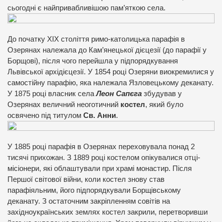
сьогодні є найпривабливішою пам’яткою села.
До початку ХІХ століття римо-католицька парафія в
Озерянах належала до Кам’янецької дієцезії (до парафії у
Борщові), після чого перейшла у підпорядкування
Львівської архідієцезії. У 1854 році Озеряни виокремилися у
самостійну парафію, яка належала Язловецькому деканату.
У 1875 році власник села
Леон Сапєга
збудував у
Озерянах величний неоготичний
костел
, який було
освячено під титулом
Св. Анни
.
У 1885 році парафія в Озерянах переховувала понад 2
тисячі прихожан. З 1889 році костелом опікувалися отці-
місіонери, які облаштували при храмі монастир. Після
Першої світової війни, коли костел знову став
парафіяльним, його підпорядкували Борщівському
деканату. З остаточним закріпленням совітів на
західноукраїнських землях костел закрили, перетворивши