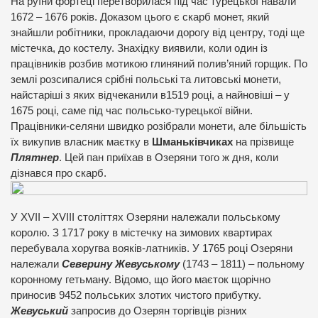
На руїни фортеці перетворилася під час турецької навали
1672 – 1676 років. Доказом цього є скарб монет, який
знайшли робітники, прокладаючи дорогу від центру, тоді ще
містечка, до костелу. Знахідку виявили, коли один із
працівників розбив мотикою глиняний полив’яний горщик. По
землі розсипалися срібні польські та литовські монети,
найстаріші з яких відчеканили в1519 році, а найновіші – у
1675 році, саме під час польсько-турецької війни.
Працівники-селяни швидко розібрали монети, але більшість
їх викупив власник маєтку в
Шманьківчиках
на прізвище
Плятнер
. Цей пан приїхав в Озеряни того ж дня, коли
дізнався про скарб.
У XVII – XVIII століттях Озеряни належали польському
королю. З 1717 року в містечку на зимових квартирах
перебувала хоругва вояків-латників. У 1765 році Озеряни
належали
Северину Жевуському
(1743 – 1811) – польному
коронному гетьману. Відомо, що його маєток щорічно
приносив 9452 польських злотих чистого прибутку.
Жевуський
запросив до Озерян торгівців різних