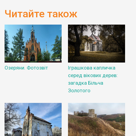
Читайте також
Озеряни. Фотозвіт
Іграшкова капличка
серед вікових дерев:
загадка Більча
Золотого