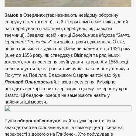
Замок в Озерянах
(так називають невідому оборонну
споруду в центрі села), та й історія самого містечка довгий
час перебувала (і частково, перебуває, під завісою
таємниці). Завдяки новій книжці
Володимира Мороза “Замки
і фортеці Тернопілля”
, ця завіса трохи відкрилася. Отже,
перша письмова згадка про Озеряни належить до 1494 року
(а не до 1656 року, як стверджує Вікіпедія та ряд інших
джерел), коли поселення зруйнували татари. А у 1565 році
село згадується, як транзитний пункт на соляному шляху з
Покуття на Поділля. Власником Озерян на той час був
Леонард Ольшовськи
й. Назва поселення, ймовірно,
походить від карстових озер, яких в цьому печерному краї
багато. Ці бездонні озерця не замерзають навіть у
найсильніші морози.
Руїни
оборонної споруди
знайти дуже просто: вони
знаходяться на головній вулиці в самому центрі села на
перехресті з дорогою на
Глибочок
. Хто побудував в