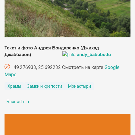
Текст и фото Андрея Бондаренко (Джихад
Джаббаров)
andy_babubudu
49.276933, 25.692232 Смотреть на карте
Google
Maps
Храмы
Замки и крепости
Монастыри
Блог admin