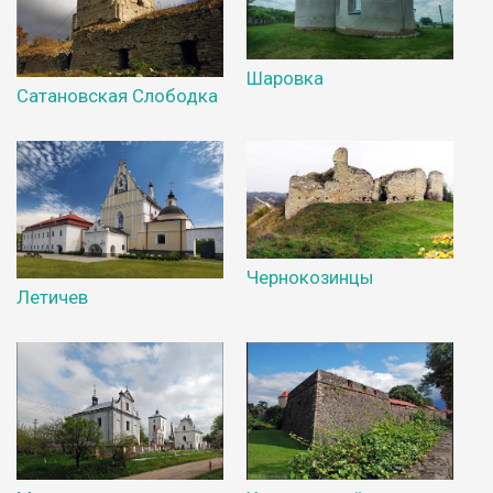
Шаровка
Сатановская Слободка
Чернокозинцы
Летичев