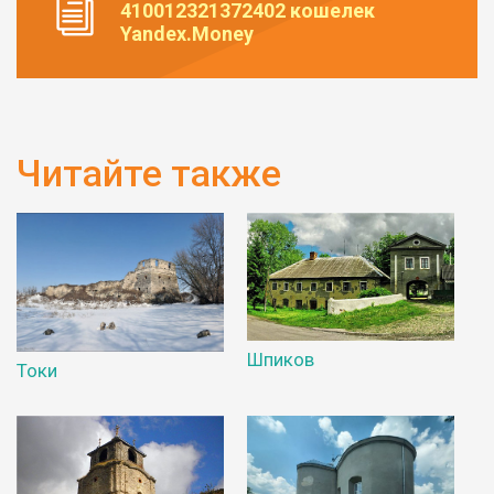
410012321372402 кошелек
Yandex.Money
Читайте также
Шпиков
Токи