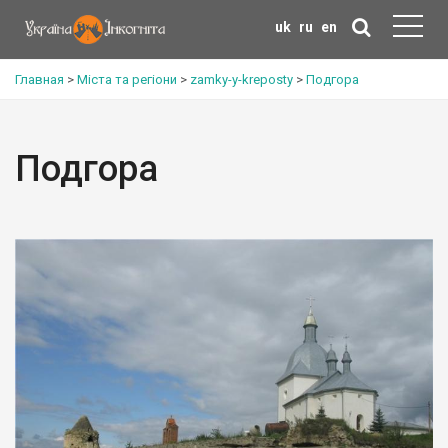
uk
ru
en
Главная
>
Міста та регіони
>
zamky-y-kreposty
>
Подгора
Подгора