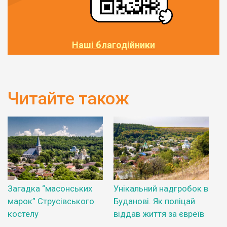
Наші благодійники
Читайте також
Загадка “масонських
Унікальний надгробок в
марок” Струсівського
Буданові. Як поліцай
костелу
віддав життя за євреїв