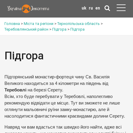
uk
ru
en
Головна
>
Міста та регіони
>
Тернопільська область
>
Теребовлянський район
>
Підгора
>
Підгора
Підгора
Підгорянський монастир-фортеця чину Св. Василія
Великого находиться за 4 кілометри на південь від
Теребовлі
на березі Серету.
Всім, хто буде перебувати у Теребовлі, наполегливо
рекомендую відвідати це місце. Тут ви зможете не лише
оглянути мальовничі руїни замку-монастирю, але й
насолодитися фантастичними краєвидами долини Серету.
Навряд чи вам вдасться так швидко його найти, адже всі