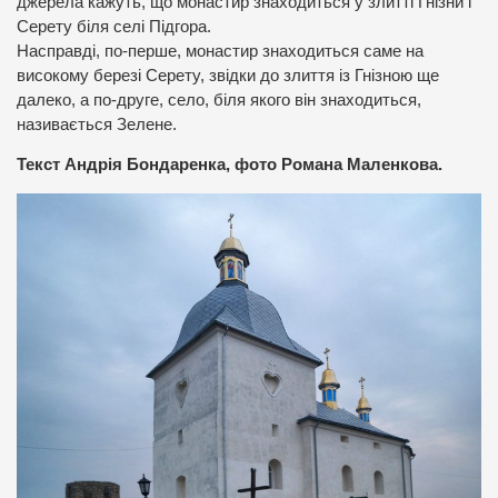
джерела кажуть, що монастир знаходиться у злитті Гнізни і
Серету біля селі Підгора.
Насправді, по-перше, монастир знаходиться саме на
високому березі Серету, звідки до злиття із Гнізною ще
далеко, а по-друге, село, біля якого він знаходиться,
називається Зелене.
Текст Андрія Бондаренка, фото Романа Маленкова.