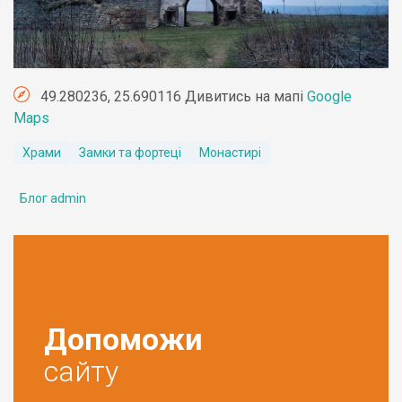
49.280236, 25.690116 Дивитись на мапі
Google
Maps
Храми
Замки та фортеці
Монастирі
Блог admin
Допоможи
сайту