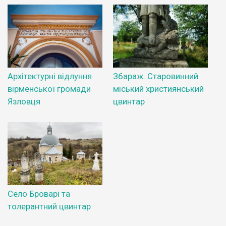
Архітектурні відлуння
Збараж. Старовинний
вірменської громади
міський християнський
Язловця
цвинтар
Село Броварі та
толерантний цвинтар