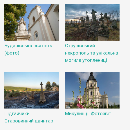
Буданівська святість
Струсівський
(фото)
некрополь та унікальна
могила утоплениці
Підгайчики.
Микулинці. Фотозвіт
Старовинний цвинтар