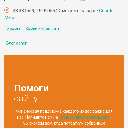
48.384559, 26.090564 Смотреть на карте
Google
Maps
Храмы
Замки и крепости
Блог admin
Помоги
сайту
Финансовая поддержка каждого из вас важна для
нас. Напишите нам на
info@UkrainaIncognita.com
-
мы скажем вам, куда потратили собранные