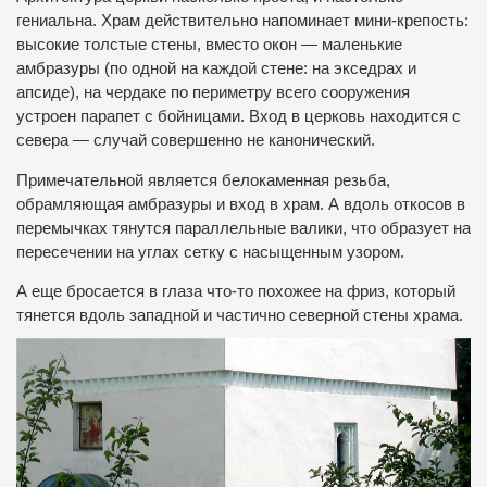
гениальна. Храм действительно напоминает мини-крепость:
высокие толстые стены, вместо окон — маленькие
амбразуры (по одной на каждой стене: на экседрах и
апсиде), на чердаке по периметру всего сооружения
устроен парапет с бойницами. Вход в церковь находится с
севера — случай совершенно не канонический.
Примечательной является белокаменная резьба,
обрамляющая амбразуры и вход в храм. А вдоль откосов в
перемычках тянутся параллельные валики, что образует на
пересечении на углах сетку с насыщенным узором.
А еще бросается в глаза что-то похожее на фриз, который
тянется вдоль западной и частично северной стены храма.