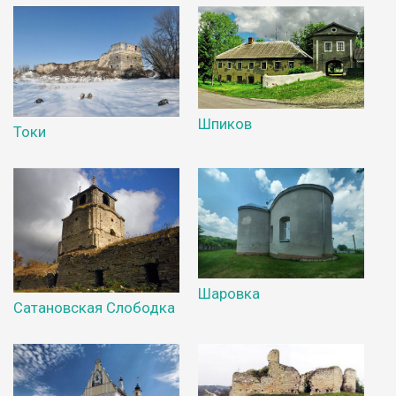
Шпиков
Токи
Шаровка
Сатановская Слободка