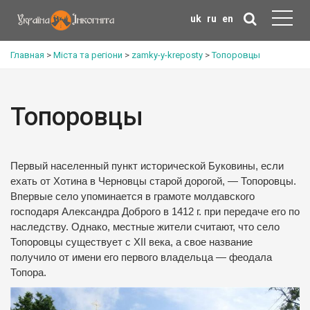
uk
ru
en
Главная
>
Міста та регіони
>
zamky-y-kreposty
>
Топоровцы
Топоровцы
Первый населенный пункт исторической Буковины, если
ехать от Хотина в Черновцы старой дорогой, — Топоровцы.
Впервые село упоминается в грамоте молдавского
господаря Александра Доброго в 1412 г. при передаче его по
наследству. Однако, местные жители считают, что село
Топоровцы существует с XII века, а свое название
получило от имени его первого владельца — феодала
Топора.