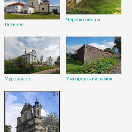
Чернокозинцы
Летичев
Мурованое
Ужгородский замок