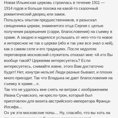
Новая Ильинская церковь строилась в течение 1911 —
1914 годов и больше похожа на какой-то сказочный
романтический дворец или замок.
Пользуясь опытом предшественников, я разыскал
священника церкви, знаменитого отца Сергия с целью
получения разрешения (сорри, благословения) на съемку в
храме. А заодно и надеялся услышать от него что-то новое
и интересное не так о церкви (ибо и так уже все знал о ней),
как о самом селе и его традициях. После недолгих
переговоров московский служитель отказал мне: «А кто Вы
вообще такой? Церквями интересуетесь? Если
интересуетесь, снимайте извне, этого Вам достаточно
будет! Нет, изнутри нельзя! Люди разные бывают, и плохих
много приходит. Так что Владыка не дает благословения на
съемку в храме…».
Так что не удалось мне снять ни витраж с изображением
Ивана Сучавского, ни кресло-трон, который был
приготовлен для визита австрийского императора Франца-
Иосифа…
Ох уж эти московские попы… Ну, спасибо, что вы хоть на