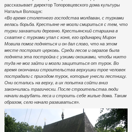
рассказывает директор Топоровцевского дома культуры
Наталья Волощук:
«Во время столетнего господства молдаван, с турками
велась борьба. Крестьяне не могли смириться с тем, что
турки захватили деревню. Крестьянский старшина в
схватке с турками упал с коня, его ординарец Мирон
Мовила помог подняться и он дал слово, что на этом
месте построит церковь. Среди лесов и оврагов была
поднята эта постройка с узкими окошками, чтобы никто
туда не мог зайти и могли защититься от турок. Во
время окончании строительства верхушки трое человек
пострадали с приходом турок, которые унесли лестницу.
Они остались на верху, а их попытка сойти вниз
закончилась трагически. После строительства люди
начали вырубать леса и строить себе жилые дома. Таким
образом, село начало развиваться».