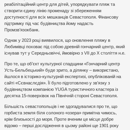
реабілітаційний центр для дітей, упорядкувати пляж та
створити єдину лінію променаду зі збереженням
доступності для всіх мешканців Севастополя. Фінансову
підтримку під час будівництва йому надасть
Промзв’язокбанк.
Однак у 2023 році виявилося, що оновлення пляжу в
Любимівці поховає під собою древній гончарний центр, який
існував тут у Середньовіччі, ймовірно з VII до X століття н.е.
Про те, що об’єкт культурної спадщини «Гончарний центр
Усть-Бельбецький» буде зрито, а ділянку – використано,
йшлося в історико-культурній експертизі, опублікованій на
сайті «Сєвнаслєдія». Її було підготовлено ​​у зв’язку з
будівництвом компанією YUGA туристичного кластера із
десятка 15-поверхівок на Північній стороні Севастополя.
Більшість севастопольців і не здогадувалися про те, що
горбиста земля біля солоного «озера» примітна чимось,
крім близькості до моря. Проте вченим це місце добре
відомо – перші дослідження в цьому районі ще 1901 року