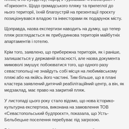
«Горизонт». Щодо громадського пляжу та прилеглої до
нього території, їхній благоустрій на презентації проєкту
позиціонувався владою та інвесторами як подарунок місту.
Щоправда, назва експертизи наводить на думку, що тепер
пляж розглядається як прибудинкова територія майбутніх
апартаментів і готелю.
Крім того, заявлено, що прибережна територія, як і раніше,
залишається у державній власності, але назва документа
мимоволі змушує побоюватися того, що одного разу
севастопольці не знайдуть собі місця на любимівському
пляжі або на якійсь його частині. Тим більше, що в плані
кластера заявлений дитячий реабілітаційний центр, а він, як
медзаклад, має право на закритий пляж.
У листопаді цього року стало відомо, що нова історико-
культурна експертиза, виконана на замовлення ТОВ
«Севастопольський будпроєкт», показала, що Усть-
Бельбецьке поселення перебуває під загрозою.