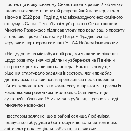
Про те, що в окупованому Севастополі в районі Любимівки
планується звести великий рекреаційний кластер, стало
відомо в 2022 році. Тоді під час міжнародного економічного
форуму в Санкт-Петербурзі «губернатор Севастополя»
Михайло Развожаєв підписав угоду про реалізацію проєкту
з головою Промзв’язокбанку Петром Фрадковим та
керуючим партнером компанії YUGA Наїлем Ізмайловим.
«Нещодавно на містобудівній раді ми ухвалили рішення
щодо розвитку значної ділянки узбережжя на Північній
стороні як рекреаційного кластера. Багато в чому це
рішення стартувало завдяки інвестору, який придбав
ділянку землі та вийшов із пропозицією про створення
п’ятизіркового готелю та комплексу апарт-готелів разом із
комплексним розвитком території. Обсяг інвестицій
суттєвий – близько 15 мільярдів рублів», – розповів тоді
Михайло Развожаєв.
Інвестором заялено, що в районі селища Любимівка
планується збудувати багатофункціональний комплекс
світового рівня, соціальні об’єкти, включаючи