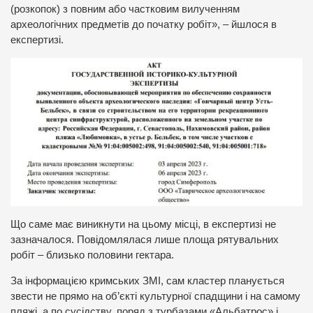
(розкопок) з повним або частковим вилученням
археологічних предметів до початку робіт», – йшлося в
експертизі.
Що саме має виникнути на цьому місці, в експертизі не
зазначалося. Повідомлялася лише площа рятувальних
робіт – близько половини гектара.
За інформацією кримських ЗМІ, сам кластер планується
звести не прямо на об’єкті культурної спадщини і на самому
пляжі, а по сусідству, поряд з турбазами «Альбатрос» і