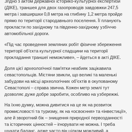
Згідно з актом державної історико-культурної експертизи
(ДІКЕ), траншея для двох газопроводів завдовжки 247,5
метра і завширшки 0,8 метра на глибину 1,2 метра пройде
прямо по території стародавнього поселення. Її планують
прокласти по західному та південно-західному узбіччю
автомобільної дороги.
«Під час проведення земляних робіт фізичне збереження
території об’єкта культурної спадщини на території
прокладання траншеї неможливе», – йдеться в акті ДІКЕ.
Доля цієї археологічної пам’ятки неабияк зацікавила
севастопольців. Містяни звикли, що великі та маленькі
забудови на місці археологічних об’єктів в окупованому
Севастополі – справа звична. Кожен метр землі тут
дозволяє дуже добре заробити, особливо на узбережжі.
На їхню думку, можна дивитися на це як на розвиток
промисловості та туризму, як на «освоєння» та «інвестиції»,
але й зворотний бік – знищення природної первозданності
та історичних цінностей – ігнорувати не можна. І треба
шукати баланс, адже часто він цілком можливий, а