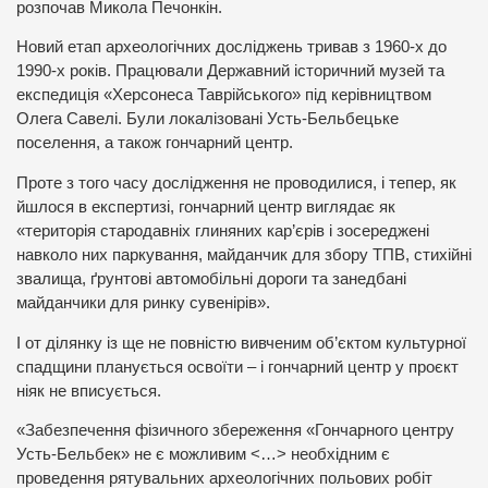
розпочав Микола Печонкін.
Новий етап археологічних досліджень тривав з 1960-х до
1990-х років. Працювали Державний історичний музей та
експедиція «Херсонеса Таврійського» під керівництвом
Олега Савелі. Були локалізовані Усть-Бельбецьке
поселення, а також гончарний центр.
Проте з того часу дослідження не проводилися, і тепер, як
йшлося в експертизі, гончарний центр виглядає як
«територія стародавніх глиняних кар’єрів і зосереджені
навколо них паркування, майданчик для збору ТПВ, стихійні
звалища, ґрунтові автомобільні дороги та занедбані
майданчики для ринку сувенірів».
І от ділянку із ще не повністю вивченим об’єктом культурної
спадщини планується освоїти – і гончарний центр у проєкт
ніяк не вписується.
«Забезпечення фізичного збереження «Гончарного центру
Усть-Бельбек» не є можливим <…> необхідним є
проведення рятувальних археологічних польових робіт