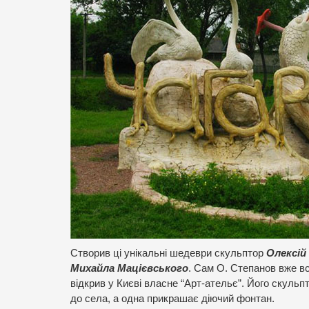
Створив ці унікальні шедеври скульптор
Олексій
Михайла Мацієвського
. Сам О. Степанов вже вс
відкрив у Києві власне “Арт-ательє”. Його скульпт
до села, а одна прикрашає діючий фонтан.