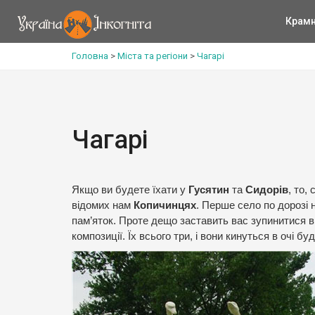
Крам
Головна
>
Міста та регіони
>
Чагарі
Чагарі
Якщо ви будете їхати у
Гусятин
та
Сидорів
, то,
відомих нам
Копичинцях
. Перше село по дорозі
пам’яток. Проте дещо заставить вас зупинитися в 
композиції. Їх всього три, і вони кинуться в очі б