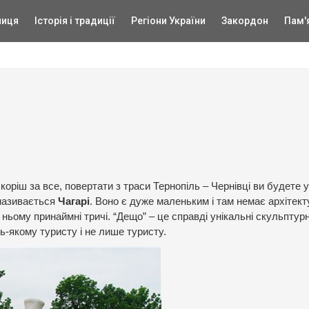
ниця
Історія і традиції
Регіони України
Закордон
Пам'
 скоріш за все, повертати з траси Тернопіль – Чернівці ви будете 
 називається
Чагарі
. Воно є дуже маленьким і там немає архітек
ньому принаймні тричі. “Дещо” – це справді унікальні скульптурн
удь-якому туристу і не лише туристу.