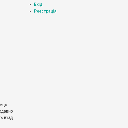
Вхід
Реєстрація
ємця
щодавно
ь в’їзд