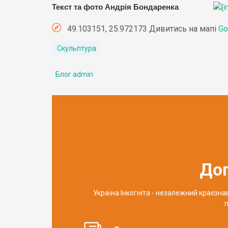
Текст та фото Андрія Бондаренка
49.103151, 25.972173 Дивитись на мапі
Go
Скульптура
Блог admin
До
Україна Інкогніта - незалежний краєзн
п