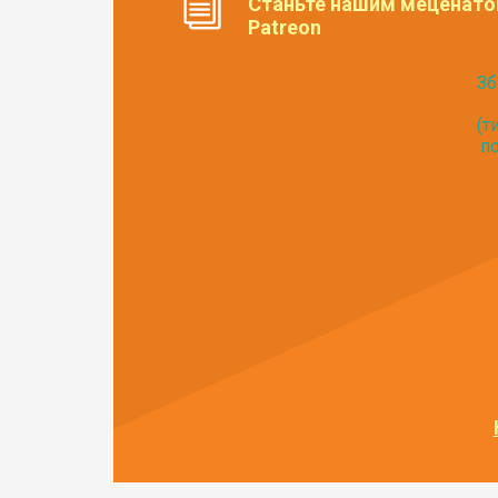
Станьте нашим меценато
Patreon
Зб
(т
по