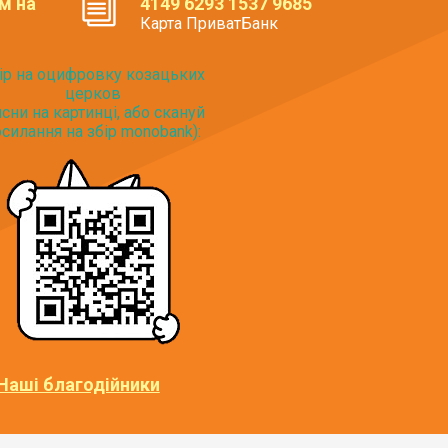
м на
4149 6293 1537 9685
Карта ПриватБанк
ір на оцифровку козацьких
церков
исни на картинці, або скануй
силання на збір monobank):
Наші благодійники