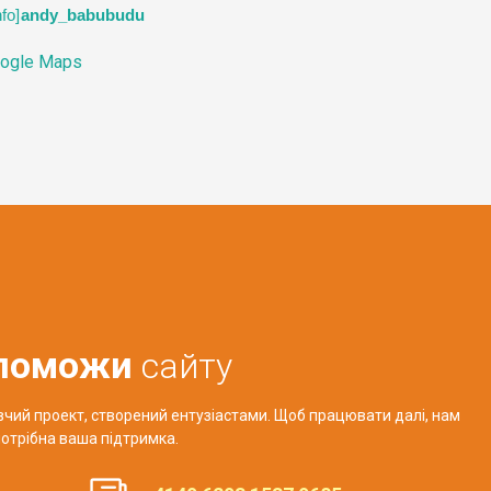
andy_babubudu
ogle Maps
поможи
сайту
авчий проект, створений ентузіастами. Щоб працювати далі, нам
отрібна ваша підтримка.