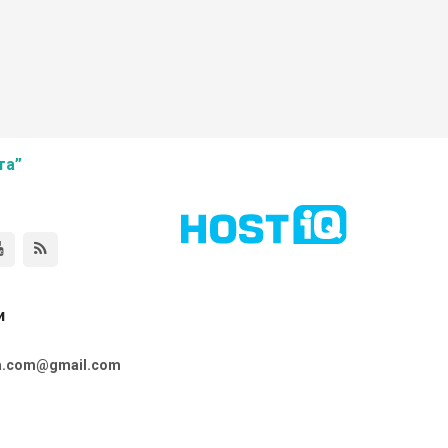
та”
и
ta.com@gmail.com