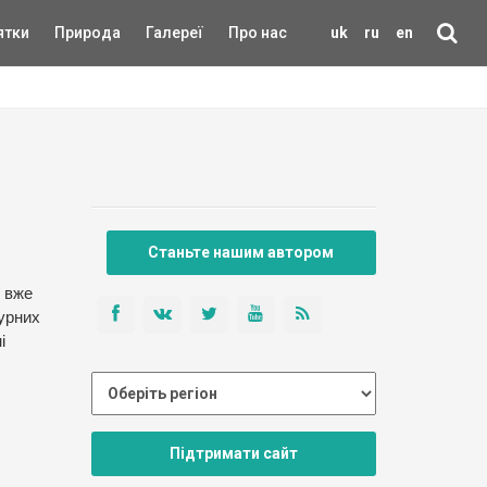
ятки
Природа
Галереї
Про нас
uk
ru
en
Станьте нашим автором
у вже
турних
і
Підтримати сайт