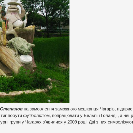
 Степанов
на замовлення заможного мешканця Чагарів, підпри
тиг побути футболістом, попрацювати у Бельгії і Голандії, а не
урні групи у Чагарях з’явилися у 2009 році. Дві з них символізуют