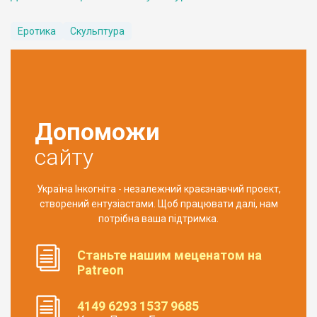
Еротика
Скульптура
Допоможи
сайту
Україна Інкогніта - незалежний краєзнавчий проект,
створений ентузіастами. Щоб працювати далі, нам
потрібна ваша підтримка.
Станьте нашим меценатом на
Patreon
4149 6293 1537 9685