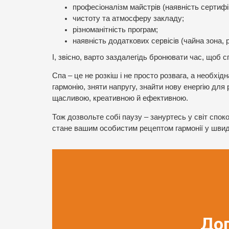
професіоналізм майстрів (наявність сертифіка
чистоту та атмосферу закладу;
різноманітність програм;
наявність додаткових сервісів (чайна зона, 
І, звісно, варто заздалегідь бронювати час, щоб 
Спа – це не розкіш і не просто розвага, а необхі
гармонію, зняти напругу, знайти нову енергію дл
щасливою, креативною й ефективною.
Тож дозвольте собі паузу – зануртесь у світ спок
стане вашим особистим рецептом гармонії у швид
До