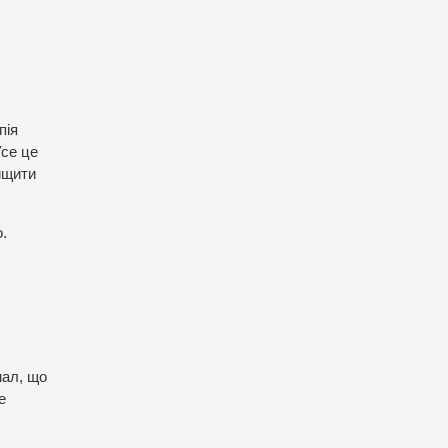
пія
Усе це
ищити
.
нал, що
е