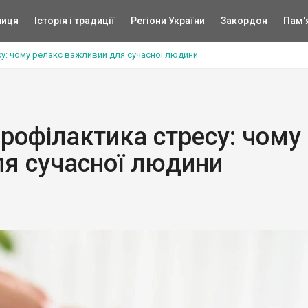
ниця
Історія і традиції
Регіони України
Закордон
Пам'
су: чому релакс важливий для сучасної людини
профілактика стресу: чому
я сучасної людини