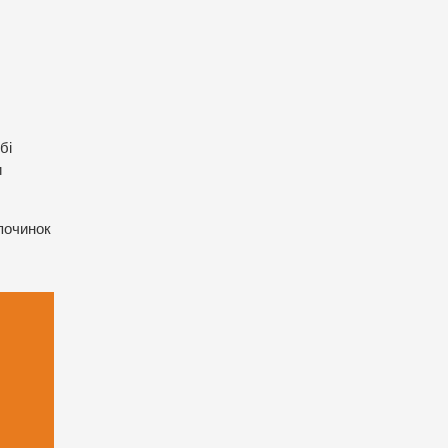
бі
и
дпочинок