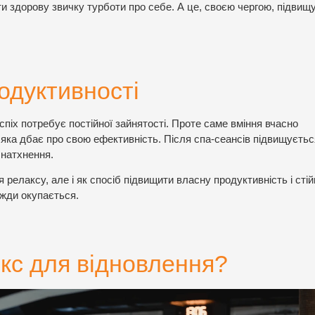
и здорову звичку турботи про себе. А це, своєю чергою, підвищ
одуктивності
спіх потребує постійної зайнятості. Проте саме вміння вчасно
, яка дбає про свою ефективність. Після спа-сеансів підвищуєтьс
 натхнення.
елаксу, але і як спосіб підвищити власну продуктивність і стій
вжди окупається.
кс для відновлення?