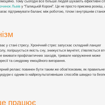
 емоційно. Тому сьогодні все більше людей шукають ефективні с
починок Львів
у “Галицькій Короні”. Це не просто приємна розкіш, 
агає підтримувати баланс між роботою, тілом і внутрішнім стано
нізм
ає у стані стресу. Хронічний стрес запускає складний ланцюг
олу, погіршується якість сну, знижується імунітет, з’являється в
 не вживати профілактичних заходів, тривале напруження може
ресії та синдрому емоційного вигорання.
ярний релакс повинен бути таким же обов’язковим, як правильне
оцедури є одним із найрезультативніших способів швидко та безп
 це працює