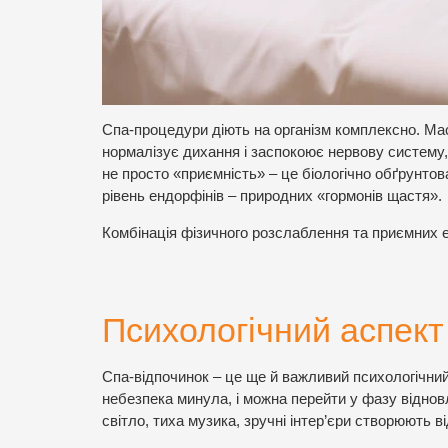
Спа-процедури діють на організм комплексно. Мас
нормалізує дихання і заспокоює нервову систему,
не просто «приємність» – це біологічно обґрунто
рівень ендорфінів – природних «гормонів щастя».
Комбінація фізичного розслаблення та приємних е
Психологічний аспект
Спа-відпочинок – це ще й важливий психологічний
небезпека минула, і можна перейти у фазу відн
світло, тиха музика, зручні інтер’єри створюють в