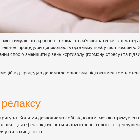
ажі стимулюють кровообіг і знімають м’язові затиски, ароматера
 теплові процедури допомагають організму позбутися токсинів. 
ваний спосіб зменшити рівень кортизолу (гормону стресу) та підв
моцій від процедур допомагає організму відновитися комплексно
 релаксу
 ритуал. Коли ми дозволяємо собі відпочити, мозок отримує сиг
овлення. Цей ефект підсилюється атмосферою спокою: приглушен
ідчуття захищеності.