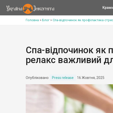
Крам
Головна
>
Блог
>
Спа-відпочинок як профілактика стре
Спа-відпочинок як 
релакс важливий дл
Опубліковано
Press release
16 Жовтня, 2025