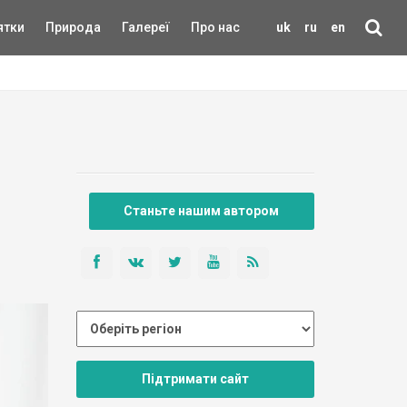
ятки
Природа
Галереї
Про нас
uk
ru
en
Станьте нашим автором
Підтримати сайт