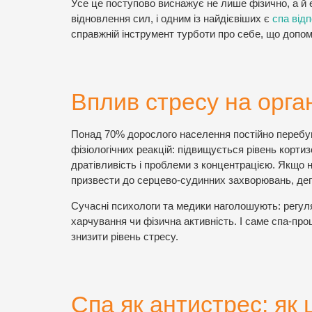
Усе це поступово виснажує не лише фізично, а й
відновлення сил, і одним із найдієвіших є
спа від
справжній інструмент турботи про себе, що допом
Вплив стресу на орга
Понад 70% дорослого населення постійно перебув
фізіологічних реакцій: підвищується рівень кортиз
дратівливість і проблеми з концентрацією. Якщо
призвести до серцево-судинних захворювань, деп
Сучасні психологи та медики наголошують: регул
харчування чи фізична активність. І саме спа-пр
знизити рівень стресу.
Спа як антистрес: як