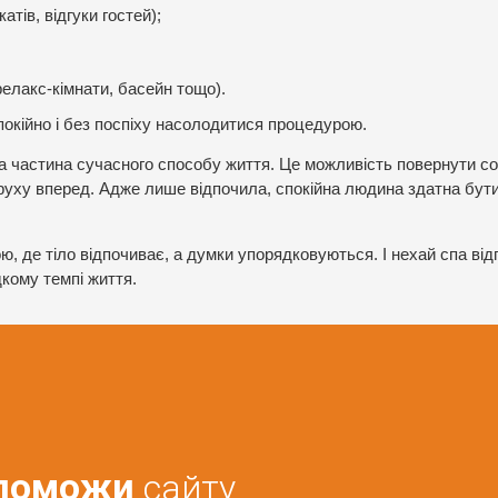
тів, відгуки гостей);
релакс-кімнати, басейн тощо).
спокійно і без поспіху насолодитися процедурою.
дна частина сучасного способу життя. Це можливість повернути со
я руху вперед. Адже лише відпочила, спокійна людина здатна бут
ою, де тіло відпочиває, а думки упорядковуються. І нехай спа ві
кому темпі життя.
поможи
сайту