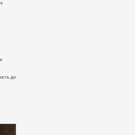
ує
я
кість до