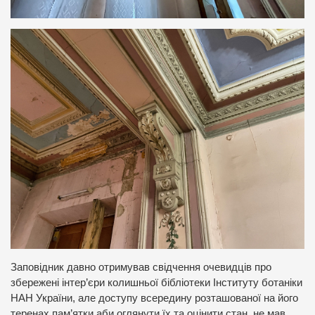
Заповідник давно отримував свідчення очевидців про
збережені інтер’єри колишньої бібліотеки Інституту ботаніки
НАН України, але доступу всередину розташованої на його
теренах пам’ятки аби оглянути їх та оцінити стан не мав.