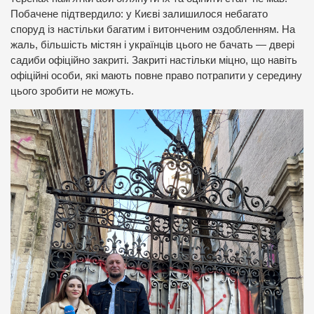
Побачене підтвердило: у Києві залишилося небагато
споруд із настільки багатим і витонченим оздобленням. На
жаль, більшість містян і українців цього не бачать — двері
садиби офіційно закриті. Закриті настільки міцно, що навіть
офіційні особи, які мають повне право потрапити у середину
цього зробити не можуть.