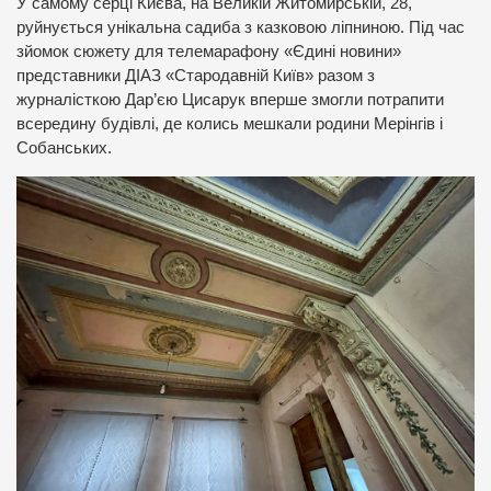
У самому серці Києва, на Великій Житомирській, 28,
руйнується унікальна садиба з казковою ліпниною. Під час
зйомок сюжету для телемарафону «Єдині новини»
представники ДІАЗ «Стародавній Київ» разом з
журналісткою Дар’єю Цисарук вперше змогли потрапити
всередину будівлі, де колись мешкали родини Мерінгів і
Собанських.