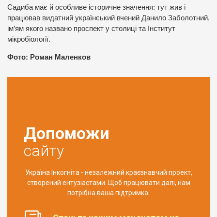
Садиба має й особливе історичне значення: тут жив і
працював видатний український вчений Данило Заболотний,
ім’ям якого названо проспект у столиці та Інститут
мікробіології.
Фото: Роман Маленков
Допоможи
сайту
Україна Інкогніта - незалежний краєзнавчий проект,
створений ентузіастами. Щоб працювати далі, нам
потрібна ваша підтримка.