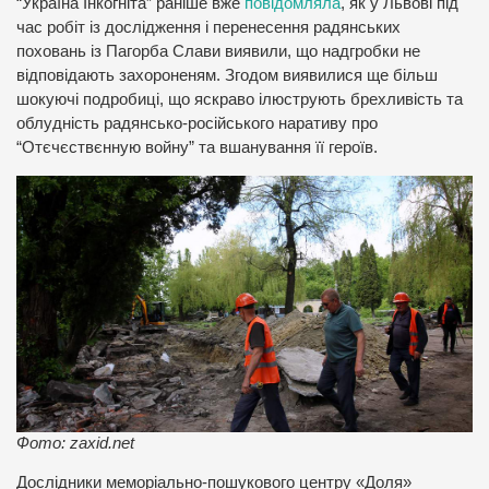
“Україна Інкогніта” раніше вже
повідомляла
, як у Львові під
час робіт із дослідження і перенесення радянських
поховань із Пагорба Слави виявили, що надгробки не
відповідають захороненям. Згодом виявилися ще більш
шокуючі подробиці, що яскраво ілюструють брехливість та
облудність радянсько-російського наративу про
“Отєчєствєнную войну” та вшанування її героїв.
Фото: zaxid.net
Дослідники меморіально-пошукового центру «Доля»