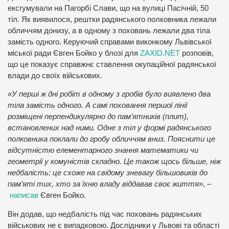
ексгумували на Пагорбі Слави, що на вулиці Пасічній, 50
тіл. Як виявилося, рештки радянського полковника лежали
обличчям донизу, а в одному з поховань лежали два тіла
замість одного. Керуючий справами виконкому Львівської
міської ради Євген Бойко у блозі для
ZAXID.NET
розповів,
що це показує справжнє ставлення окупаційної радянської
влади до своїх військових.
«У перші ж дні робіт в одному з гробів було виявлено два
тіла замість одного. А самі поховання першої лінії
розміщені перпендикулярно до пам’ятників (плит),
встановлених над ними. Одне з тіл у формі радянського
полковника поклали до гробу обличчям вниз. Пояснити це
відсутністю елементарного знання математики чи
геометрії у комуністів складно. Це також щось більше, ніж
недбалість: це схоже на свідому зневагу більшовиків до
пам’яті тих, хто за їхню владу віддавав своє життя»
, –
написав
Євген Бойко.
Він додав, що недбалість під час поховань радянських
військових не є випадковою. Дослідники у Львові та області