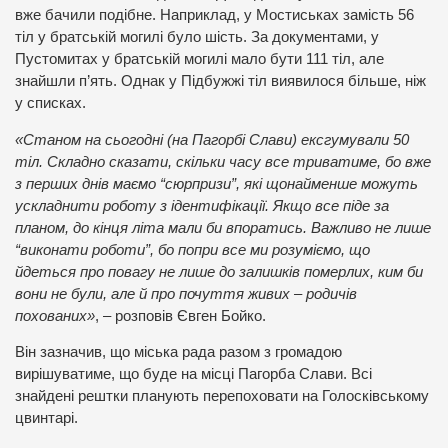
вже бачили подібне. Наприклад, у Мостиськах замість 56
тіл у братській могилі було шість. За документами, у
Пустомитах у братській могилі мало бути 111 тіл, але
знайшли п’ять. Однак у Підбужжі тіл виявилося більше, ніж
у списках.
«Станом на сьогодні (на Пагорбі Слави) ексгумували 50
тіл. Складно сказати, скільки часу все триватиме, бо вже
з перших днів маємо “сюрпризи”, які щонайменше можуть
ускладнити роботу з ідентифікації. Якщо все піде за
планом, до кінця літа мали би впоратись. Важливо не лише
“виконати роботи”, бо попри все ми розуміємо, що
йдеться про повагу не лише до залишків померлих, ким би
вони не були, але й про почуття живих – родичів
похованих»
, – розповів Євген Бойко.
Він зазначив, що міська рада разом з громадою
вирішуватиме, що буде на місці Пагорба Слави. Всі
знайдені рештки планують перепоховати на Голосківському
цвинтарі.