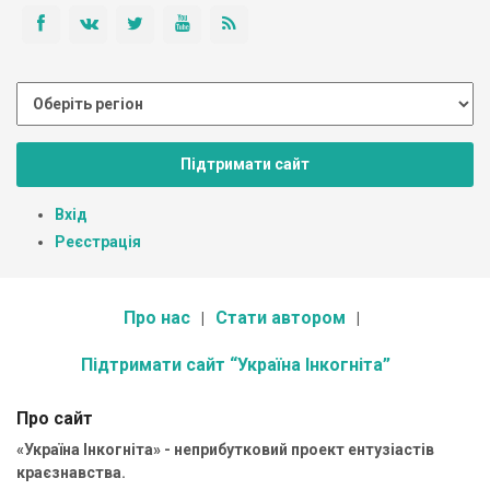
Підтримати сайт
Вхід
Реєстрація
Про нас
Стати автором
Підтримати сайт “Україна Інкогніта”
Про сайт
«Україна Інкогніта» - неприбутковий проект ентузіастів
краєзнавства.