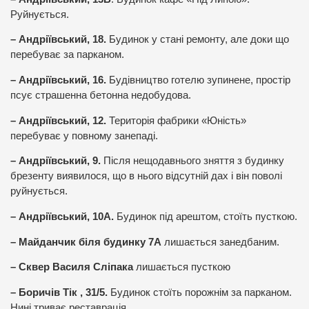
Руйнується.
– Андріївський, 18.
Будинок у стані ремонту, але доки що
перебуває за парканом.
– Андріївський, 16.
Будівництво готелю зупинене, простір
псує страшенна бетонна недобудова.
– Андріївський, 12.
Територія фабрики «Юність»
перебуває у повному занепаді.
– Андріївський, 9.
Після нещодавнього зняття з будинку
брезенту виявилося, що в нього відсутній дах і він поволі
руйнується.
– Андріївський, 10А.
Будинок під арештом, стоїть пусткою.
– Майданчик біля будинку 7А
лишається занедбаним.
– Сквер Василя Сліпака
лишається пусткою
– Боричів Тік , 31/5.
Будинок стоїть порожнім за парканом.
Нині триває реставрація.