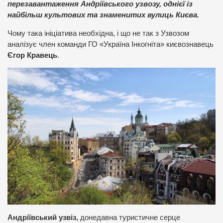
перезавантаження Андріївського узвозу, однієї із
найбільш культових та знаменитих вулиць Києва.
Чому така ініціатива необхідна, і що не так з Узвозом
аналізує член команди ГО «Україна Інкогніта» києвознавець
Єгор Кравець
.
Андріївський узвіз,
донедавна туристичне серце