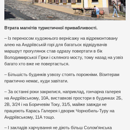
Втрата магнітів туристичної привабливості.
– Із переносом художнього вернісажу на відремонтовану
алею на Андріївській горі для багатьох відвідувачів
маршрут прогулянок став одразу повертати в бік
Володимирської Гірки і скляного мосту, тому назад на узвіз
багато хто вже не повертається.
– Більшість будинків узвозу стоять порожніми. Візитерам
практично немає, куди завітати.
– За останні роки закрилися, наприклад, гончарна галерея
на Андріївському, 10А, виставкові простори в будинках 2Б,
2В, 3/24 і на Боричевім Току, 31/5, майже завжди не
працюють Карась Галерея і дворик Чорнобиль-Туру на
Андріївському, 11А тощо.
– І закладів харчування не діють більш Солом’янська