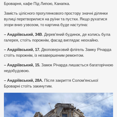
Броварня, кафе Під Липою, Канапка.
Замість цілісного прогулянкового простору значні ділянки
вулиці перетворилися на руїни та пустки. Якщо рухатися
згори вниз узвозом, то картина буде наступна:
– Андріївський, 34В
. Дерев’яний будинок, де колись була
галерея, стоїть порожнім, фасад виглядає неохайно.
– Андріївський, 17.
Двоповерховий флігель Замку Річарда
стоїть порожнім, із незавершеним ремонтом.
– Андріївський, 15.
Замок Річарда лишається багаторічною
недобудовою.
– Андріївський, 28А.
Після закриття Солом’янської
Броварні стоїть закинутим.