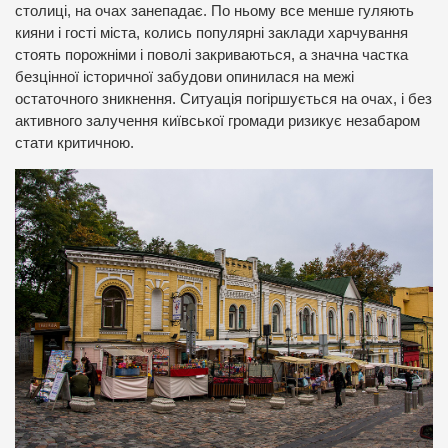
столиці, на очах занепадає. По ньому все менше гуляють
кияни і гості міста, колись популярні заклади харчування
стоять порожніми і поволі закриваються, а значна частка
безцінної історичної забудови опинилася на межі
остаточного зникнення. Ситуація погіршується на очах, і без
активного залучення київської громади ризикує незабаром
стати критичною.