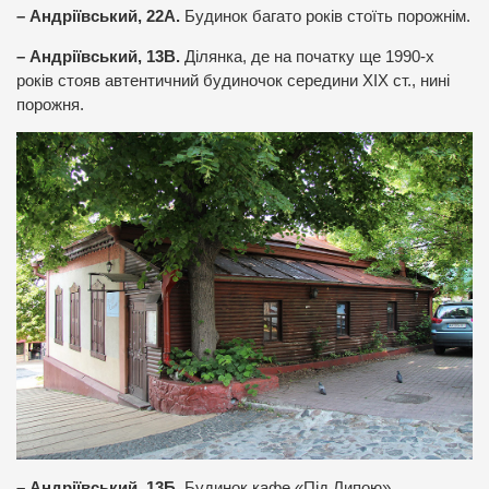
– Андріївський, 22А.
Будинок багато років стоїть порожнім.
– Андріївський, 13В.
Ділянка, де на початку ще 1990-х
років стояв автентичний будиночок середини XIX ст., нині
порожня.
– Андріївський, 13Б
. Будинок кафе «Під Липою».