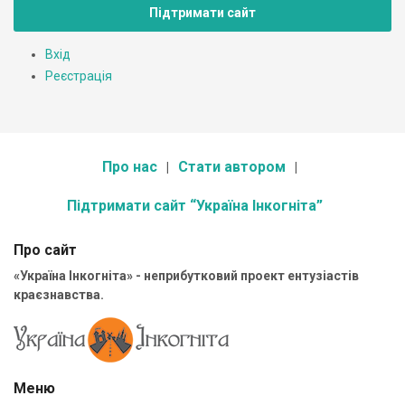
Підтримати сайт
Вхід
Реєстрація
Про нас
Стати автором
Підтримати сайт “Україна Інкогніта”
Про сайт
«Україна Інкогніта» - неприбутковий проект ентузіастів
краєзнавства.
Меню