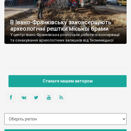
В Івано-Франківську законсервують
археологічні рештки міської брами
У центрі Івано-Франківська розпочали роботи із консервації
та ознакування археологічних залишків від Тисменицької
брами Станіславської фортеці XVII ст. Про це інформують у
департаменті містобудування і архітектури Івано-
Франківської міської ради. В першу чергу будуть ущільнювати
пісковий насип на території знахідки. Потім проведуть
ознакування залишків фрагментів Тисменицької брами, котрі
уже дослідили, розповів Головний спеціаліст відділу охорони
культурної […]
Станьте нашим автором