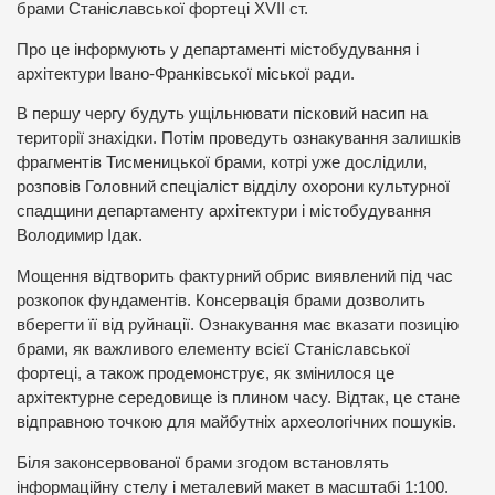
брами Станіславської фортеці XVII ст.
Про це інформують у департаменті містобудування і
архітектури Івано-Франківської міської ради.
В першу чергу будуть ущільнювати пісковий насип на
території знахідки. Потім проведуть ознакування залишків
фрагментів Тисменицької брами, котрі уже дослідили,
розповів Головний спеціаліст відділу охорони культурної
спадщини департаменту архітектури і містобудування
Володимир Ідак.
Мощення відтворить фактурний обрис виявлений під час
розкопок фундаментів. Консервація брами дозволить
вберегти її від руйнації. Ознакування має вказати позицію
брами, як важливого елементу всієї Станіславської
фортеці, а також продемонструє, як змінилося це
архітектурне середовище із плином часу. Відтак, це стане
відправною точкою для майбутніх археологічних пошуків.
Біля законсервованої брами згодом встановлять
інформаційну стелу і металевий макет в масштабі 1:100.