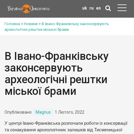
uk
ru
en
Головна
>
Новини
>
В Івано-Франківську законсервують
археологічні рештки міської брами
В Івано-Франківську
законсервують
археологічні рештки
міської брами
Опубліковано
Magnus
1 Лютого, 2022
У центрі Івано-Франківська розпочали роботи із консервації
та ознакування археологічних залишків від Тисменицької