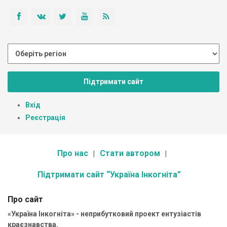
Підтримати сайт
Вхід
Реєстрація
Про нас
Стати автором
Підтримати сайт “Україна Інкогніта”
Про сайт
«Україна Інкогніта» - неприбутковий проект ентузіастів
краєзнавства.