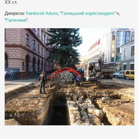
ХХ ст.
Джерела:
frankivsk-future
, “
Галицький кореспондент”
»,
“
Галичина
“.