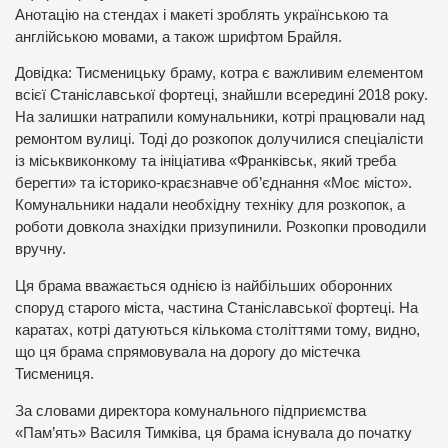
Анотацію на стендах і макеті зроблять українською та
англійською мовами, а також шрифтом Брайля.
Довідка: Тисменицьку браму, котра є важливим елементом
всієї Станіславської фортеці, знайшли всередині 2018 року.
На залишки натрапили комунальники, котрі працювали над
ремонтом вулиці. Тоді до розкопок долучилися спеціалісти
із міськвиконкому та ініціатива «Франківськ, який треба
берегти» та історико-краєзнавче об’єднання «Моє місто».
Комунальники надали необхідну техніку для розкопок, а
роботи довкола знахідки призупинили. Розкопки проводили
вручну.
Ця брама вважається однією із найбільших оборонних
споруд старого міста, частина Станіславської фортеці. На
каратах, котрі датуються кількома століттями тому, видно,
що ця брама спрямовувала на дорогу до містечка
Тисмениця.
За словами директора комунального підприємства
«Пам’ять» Василя Тимківа, ця брама існувала до початку