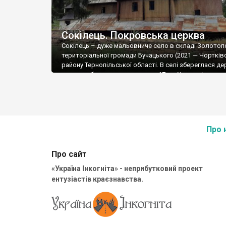
Сокілець. Покровська церква
Сокілець – дуже мальовниче село в складі Золотоп
територіальної громади Бучацького (2021 — Чортків
району Тернопільської області. В селі збереглася де
церква, збудована монахами в 17 ст. У церкві є ста
Євангеліє (куплене 1631 р., про що свідчить напис на
повторно оправлене 1850 і 1935 рр.). Збереглися у с
також залишки панської садиби і […]
Про 
Про сайт
«Україна Інкогніта» - неприбутковий проект
ентузіастів краєзнавства.