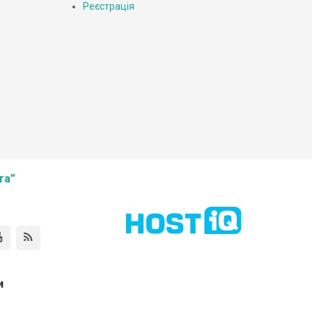
Реєстрація
та”
и