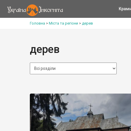
Крам
Головна
>
Міста та регіони
>
дерев
дерев