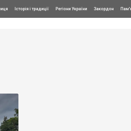
ниця
Історія і традиції
Регіони України
Закордон
Пам'