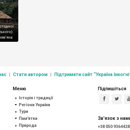
отіцької
ського)
рев’яна
ровинне
 ньому;
елі
нас
Стати автором
Підтримати сайт “Україна Інкогні
Меню
Підпишіться
Історія і традиції
Регіони України
Тури
Зв'язок з нам
Пам'ятки
Природа
+38 050 9364428