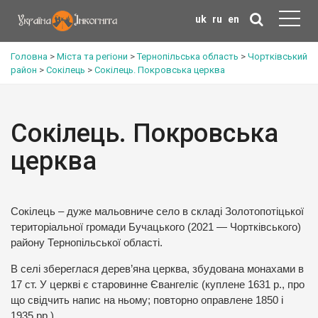
uk
ru
en
Головна
>
Міста та регіони
>
Тернопільська область
>
Чортківський
район
>
Сокілець
>
Сокілець. Покровська церква
Сокілець. Покровська
церква
Сокілець – дуже мальовниче село в складі Золотопотіцької
територіальної громади Бучацького (2021 — Чортківського)
району Тернопільської області.
В селі збереглася дерев’яна церква, збудована монахами в
17 ст. У церкві є старовинне Євангеліє (куплене 1631 р., про
що свідчить напис на ньому; повторно оправлене 1850 і
1935 рр.).