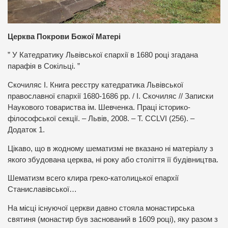
Церква Покрови Божої Матері
” У Катедратику Львівської єпархії в 1680 році згадана
парафія в Сокільці. ”
Скочиляс І. Книга реєстру катедратика Львівської
православної єпархії 1680-1686 рр. / І. Скочиляс // Записки
Наукового товариства ім. Шевченка. Праці історико-
філософської секції. – Львів, 2008. – Т. ССLVI (256). –
Додаток 1.
Цікаво, що в жодному шематизмі не вказано ні матеріалу з
якого збудована церква, ні року або століття її будівництва.
Шематизм всего клира греко-католицької епархії
Станиславівської…
На місці існуючої церкви давно стояла монастирська
святиня (монастир був заснований в 1609 році), яку разом з