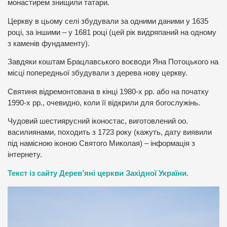
монастирем знищили татари.
Церкву в цьому селі збудували за одними даними у 1635
році, за іншими – у 1681 році (цей рік видряпаний на одному
з каменів фундаменту).
Завдяки коштам Брацлавського воєводи Яна Потоцького на
місці попередньої збудували з дерева нову церкву.
Святиня відремонтована в кінці 1980-х рр. або на початку
1990-х рр., очевидно, коли її відкрили для богослужінь.
Чудовий шестиярусний іконостас, виготовлений оо.
василиянами, походить з 1723 року (кажуть, дату виявили
під намісною іконою Святого Миколая) – інформація з
інтернету.
Текст із сайту Дерев’яні церкви Західної України.