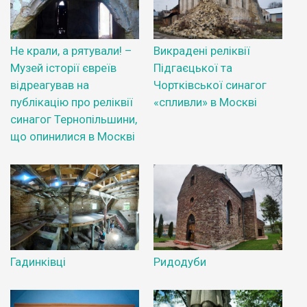
Не крали, а рятували! –
Викрадені реліквії
Музей історії євреїв
Підгаєцької та
відреагував на
Чортківської синагог
публікацію про реліквії
«спливли» в Москві
синагог Тернопільшини,
що опинилися в Москві
Гадинківці
Ридодуби