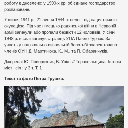
роботу відновлено; у 1990-х рр. об’єднане господарство
розпайоване.
7 липня 1941 р.–21 липня 1944 р. село – під нацистською
окупацією. Під час німецько-радянської війни в Червоній
армії загинули або пропали безвісти 12 чоловіків. У січні
1948 р. в селі загинув стрілець УПА Павло Турчак. За
участь у національно-визвольній боротьбі заарештовано
членів ОУН Д. Мартинюка, К., М., та П. Обаранчуків.
Джерела: Ю. Поворозник, В. Уніят // Тернопільщина. Історія
міст і сіл : у 3 т. Т. 1
Текст та фото Петра Грушка.