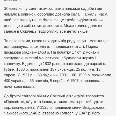
Збереглися у селі також залишки панської садиби і ще
чимало цікавинок, особливо довкола села. На жаль, часу,
щоб все оглянути, не було. На це треба виділити цілий
день, що я собі не міг дозволити. Може колись доля ще
занесе в Сокілець, тоді огляну все детальніше.
За переказами, назва походить від роду занять мешканців,
які вирощували соколів для полювання знаті. Перша
письмова згадка – 1463 р. На початку 17 ст. 2 монахи
заснували на скалі монастирок, збудували церкву і
капличку. Відомо, що 1832 р. село належало до парохії с.
Губин. 1880 р. проживали 187 українців, 25 поляків, 13
євреїв. У 1921 р. – 63 будинки, 1931 – 68. 1939 р. проживали
400 українців, 35 поляків, 5 євреїв. У 1907 р. працювала
початкова школа.
До Другої світової війни у Сокільці діяли філії товариств
«Просвіта», «Луг» та інших, а також аматорський гурток,
хор, кооператива. У 1925 р. працював млин Владислава
Чайковського.1940 р. створено колгосп, у 1947 р. його