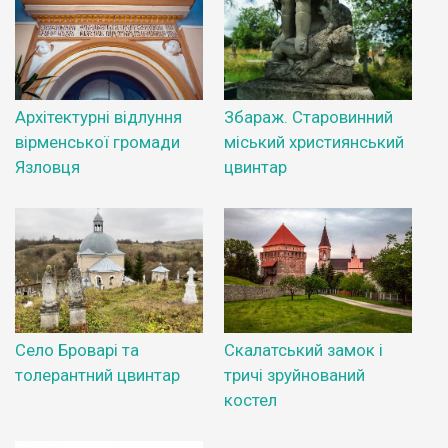
Архітектурні відлуння
Збараж. Старовинний
вірменської громади
міський християнський
Язловця
цвинтар
Село Броварі та
Скалатський замок і
толерантний цвинтар
тричі зруйнований
костел