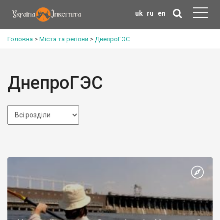
uk
ru
en
Головна
>
Міста та регіони
>
ДнепроГЭС
ДнепроГЭС