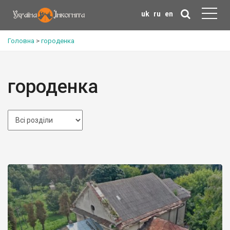
uk
ru
en
Головна
>
городенка
городенка