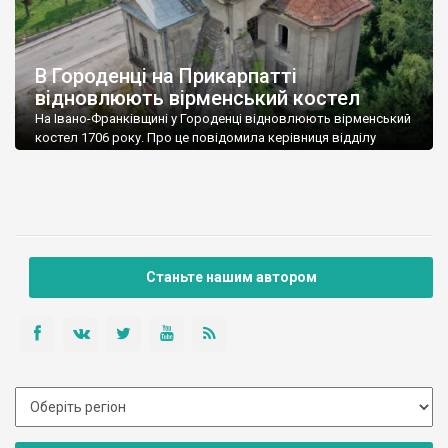
В Городенці на Прикарпатті
відновлюють вірменський костел
На Івано-Франківщині у Городенці відновлюють вірменський
костел 1706 року. Про це повідомила керівниця відділу
проєктів та міжнародного співробітництва Городенківської
громади Марія Здріла. “Вірменський костел – пам’ятка
архітектури місцевого значення. Про те, що дах будівлі може
впасти до кінця 2021 року і не витримати зиму, били на сполох
і краєзнавці, і науковці, і архітектори”, – розповіла […]
Станьте нашим автором