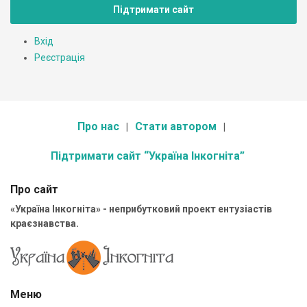
Підтримати сайт
Вхід
Реєстрація
Про нас
Стати автором
Підтримати сайт “Україна Інкогніта”
Про сайт
«Україна Інкогніта» - неприбутковий проект ентузіастів
краєзнавства.
Меню