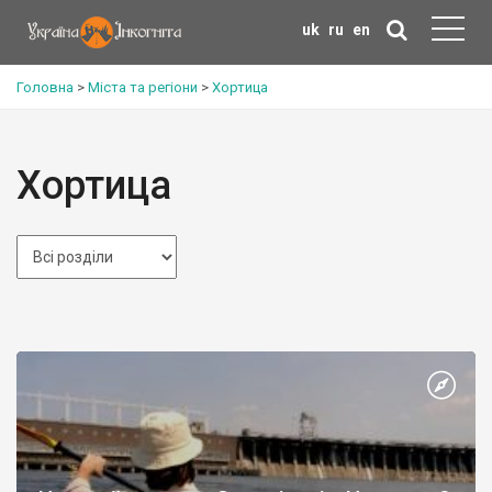
uk
ru
en
Головна
>
Міста та регіони
>
Хортица
Хортица