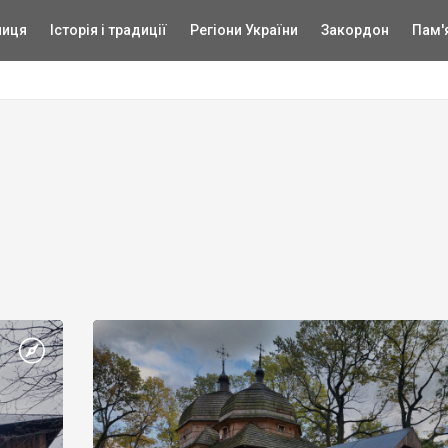
ниця
Історія і традиції
Регіони України
Закордон
Пам'