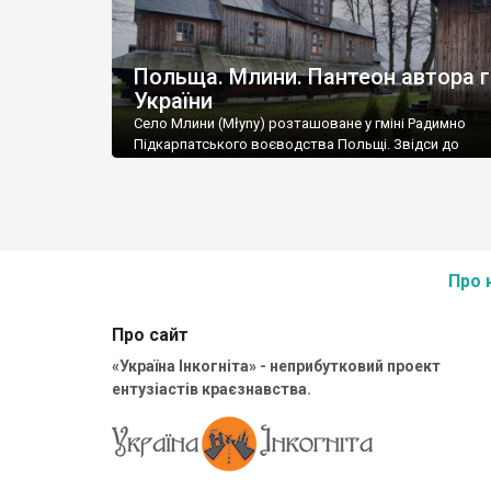
Польща. Млини. Пантеон автора г
України
Село Млини (Młyny) розташоване у гміні Радимно
Підкарпатського воєводства Польщі. Звідси до
українського кордону всього чотири кілометри.
Про 
Про сайт
«Україна Інкогніта» - неприбутковий проект
ентузіастів краєзнавства.