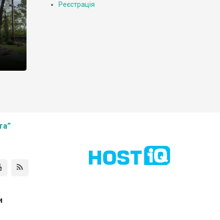
Реєстрація
та”
и