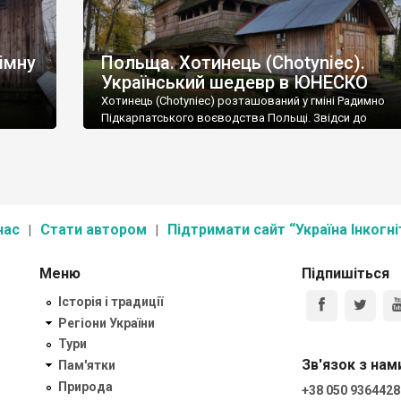
імну
Польща. Хотинець (Chotyniec).
Український шедевр в ЮНЕСКО
Хотинець (Chotyniec) розташований у гміні Радимно
Підкарпатського воєводства Польщі. Звідси до
українського кордону (переїзд Корчова - Краковець)
близько 10 км.
нас
Стати автором
Підтримати сайт “Україна Інкогні
Меню
Підпишіться
Історія і традиції
Регіони України
Тури
Зв'язок з нам
Пам'ятки
Природа
+38 050 9364428