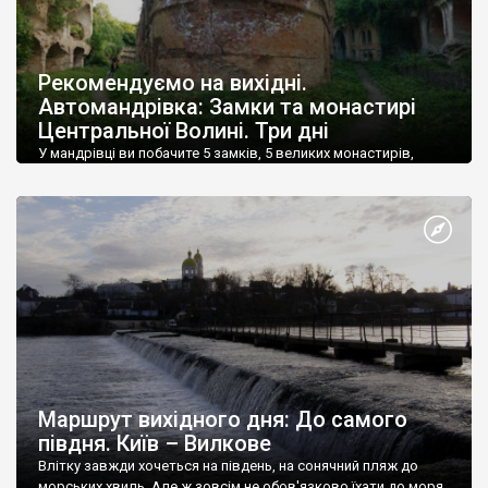
Рекомендуємо на вихідні.
Автомандрівка: Замки та монастирі
Центральної Волині. Три дні
У мандрівці ви побачите 5 замків, 5 великих монастирів,
новий національний природний парк та відомий полігон
тренування скелелазів.
Маршрут вихідного дня: До самого
півдня. Київ – Вилкове
Влітку завжди хочеться на південь, на сонячний пляж до
морських хвиль. Але ж зовсім не обов'язково їхати до моря