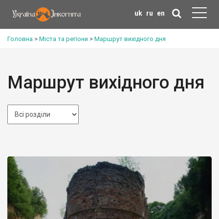
uk
ru
en
Головна
>
Міста та регіони
>
Маршрут вихідного дня
Маршрут вихідного дня