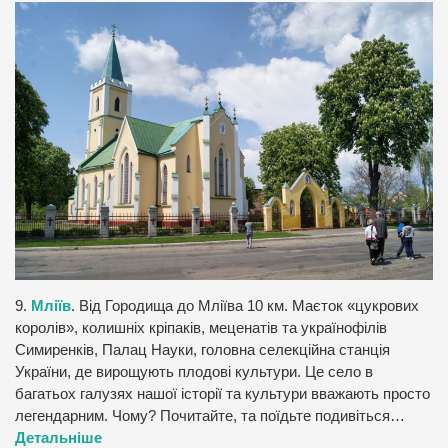
9.
Мліїв
. Від Городища до Мліїва 10 км. Маєток «цукрових
королів», колишніх кріпаків, меценатів та українофілів
Симиренків, Палац Науки, головна селекційна станція
України, де вирощують плодові культури. Це село в
багатьох галузях нашої історії та культури вважають просто
легендарним. Чому? Почитайте, та поїдьте подивіться…
Детальніше