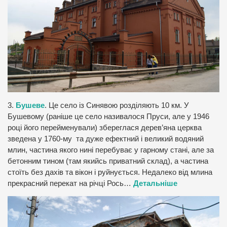
3.
Бушеве
. Це село із Синявою розділяють 10 км. У
Бушевому (раніше це село називалося Пруси, але у 1946
році його перейменували) збереглася дерев’яна церква
зведена у 1760-му та дуже ефектний і великий водяний
млин, частина якого нині перебуває у гарному стані, але за
бетонним тином (там якийсь приватний склад), а частина
стоїть без дахів та вікон і руйнується. Недалеко від млина
прекрасний перекат на річці Рось…
Детальніше