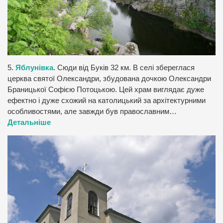
5.
Яблунівка
. Сюди від Буків 32 км. В селі збереглася
церква святої Олександри, збудована дочкою Олександри
Браницької Софією Потоцькою. Цей храм виглядає дуже
ефектно і дуже схожий на католицький за архітектурними
особливостями, але завжди був православним…
Детальніше