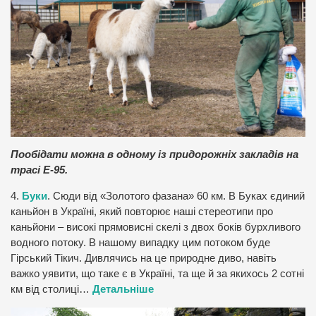
Пообідати можна в одному із придорожніх закладів на
трасі Е-95.
4.
Буки
. Сюди від «Золотого фазана» 60 км. В Буках єдиний
каньйон в Україні, який повторює наші стереотипи про
каньйони – високі прямовисні скелі з двох боків бурхливого
водного потоку. В нашому випадку цим потоком буде
Гірський Тікич. Дивлячись на це природне диво, навіть
важко уявити, що таке є в Україні, та ще й за якихось 2 сотні
км від столиці…
Детальніше