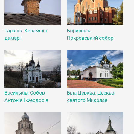
Тараща. Керамічні
Бориспіль.
димарі
Покровський собор
Васильків. Собор
Біла Церква. Церква
Антонія і Феодосія
святого Миколая