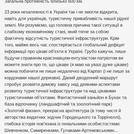
Загальна протяжність близько 600 км.
23 роки незалежності в Україні так і не змогли відкрити,
навіть для українців, туристичну привабливість нашої рідної
землі. Ми розуміємо, що головна причина такої ситуації в
слабкому економічному стані, який тягне за собою
фактичну відсутність туристичної інфраструктури. Крім
того, майже весь час спостерігається глобальний дефіцит
інформації про цікаві об’єкти в Україні. Грубо кажучи, лише
будучи справжнім краєзнавцем-ентузіастом-патріотом ви
можете знати про те, що цікаве (я маю на увазі дуже цікаве)
можна побачити не лише недалечко від Карпат (і не лише за
кордонами нашої держави). Даний дводенний маршрут
спробує розвіяти димову завісу над деякими аспектами
розвитку туристичної інфраструктури та над цікавими
туристичними об’єктами. Фантастичний каньйон в Буках та
база відпочинку (ландшафтний та зоологічний парк)
«Золотий фазан», прекрасна архітектура (в тому числі й
авторства видатних зодчих Городецького та Торрічеллі),
глибока історія пов’язана із геніальними особистостями:
Шевченком, Симиренками, Гулаками-Артемовськими…