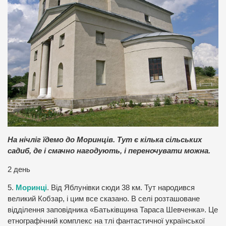
На нічліг їдемо до Моринців. Тут є кілька сільських
садиб, де і смачно нагодують, і переночувати можна.
2 день
5.
Моринці
. Від Яблунівки сюди 38 км. Тут народився
великий Кобзар, і цим все сказано. В селі розташоване
відділення заповідника «Батьківщина Тараса Шевченка». Це
етнографічний комплекс на тлі фантастичної української