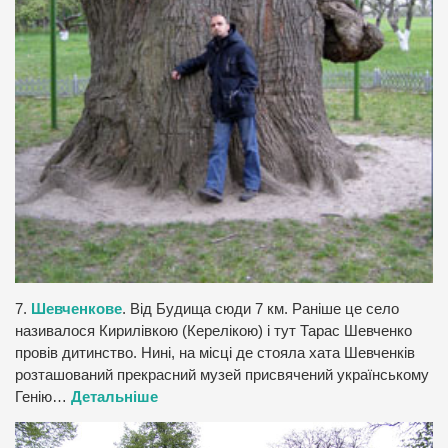
7.
Шевченкове
. Від Будища сюди 7 км. Раніше це село
називалося Кирилівкою (Керелікою) і тут Тарас Шевченко
провів дитинство. Нині, на місці де стояла хата Шевченків
розташований прекрасний музей присвячений українському
Генію…
Детальніше