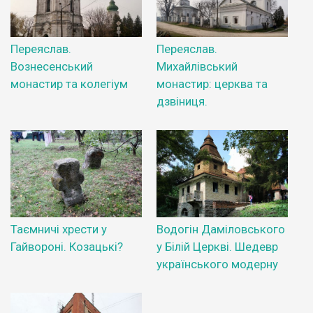
Переяслав.
Переяслав.
Вознесенський
Михайлівський
монастир та колегіум
монастир: церква та
дзвіниця.
Таємничі хрести у
Водогін Даміловського
Гайвороні. Козацькі?
у Білій Церкві. Шедевр
українського модерну