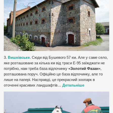
3.
Вишківське
. Сюди від Бушевого 57 км. Але у саме село,
яке розташоване за кілька км від траси Е-95 заїжджати не
потрібно, нам треба база відпочинку
«Золотий Фазан»
,
розташована поруч. Офіційно це база відпочинку, але то
лише на папері. Насправді, це прекрасний зоопарк в
оточенні красивих ландшафтів…
Детальніше