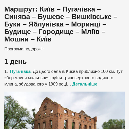
Маршрут: Київ – Пугачівка –
Синява – Бушеве – Вишківське –
Буки – Яблунівка – Моринці –
Будище – Городище – Мліїв –
Мошни – Київ
Програма подорожі:
1 день
1.
Пугачівка
. До цього села із Києва приблизно 100 км. Тут
збереглися мальовничі руїни триповерхового водяного
млина, збудованого у 1909 році…
Детальніше