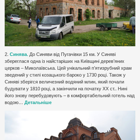
2.
Синява.
До Синяви від Пугачівки 15 км. У Синяві
збереглася одна із найстаріших на Київщині дерев’яних
церков – Миколаївська. Цей унікальний п’ятизрубний храм
зведений у стилі козацького бароко у 1730 році. Також у
Синяві зберігся величезний водяний млин, який почали
будувати у 1810 році, а закінчили на початку ХХ ст.. Нині
його знову перебудовують – в комфортабельний готель над
водою…
Детальніше