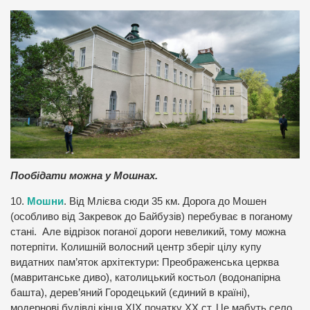
Пообідати можна у Мошнах.
10.
Мошни
. Від Млієва сюди 35 км. Дорога до Мошен
(особливо від Закревок до Байбузів) перебуває в поганому
стані. Але відрізок поганої дороги невеликий, тому можна
потерпіти. Колишній волосний центр зберіг цілу купу
видатних пам’яток архітектури: Преображенська церква
(мавританське диво), католицький костьол (водонапірна
башта), дерев’яний Городецький (єдиний в країні),
модернові будівлі кінця ХІХ початку ХХ ст. Це мабуть село,