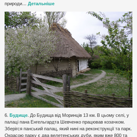
природи…
Детальніше
6.
Будище
. До Будища від Моринців 13 км. В цьому селі, у
палаці пана Енгельгардта Шевченко працював козачком.
Зберігся панський палац, який нині на реконструкції та парк.
Окрасою парку є два велетенських дуби, яким вже 800 та