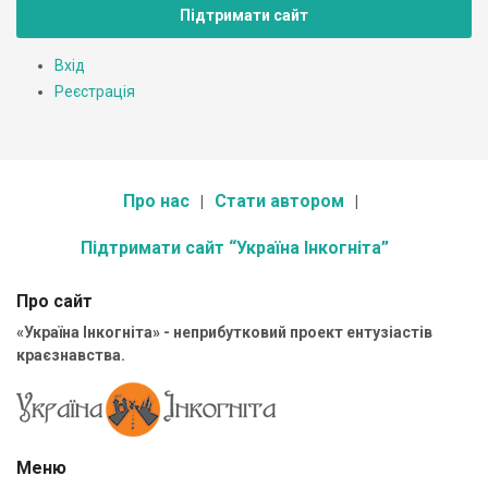
Підтримати сайт
Вхід
Реєстрація
Про нас
Стати автором
Підтримати сайт “Україна Інкогніта”
Про сайт
«Україна Інкогніта» - неприбутковий проект ентузіастів
краєзнавства.
Меню