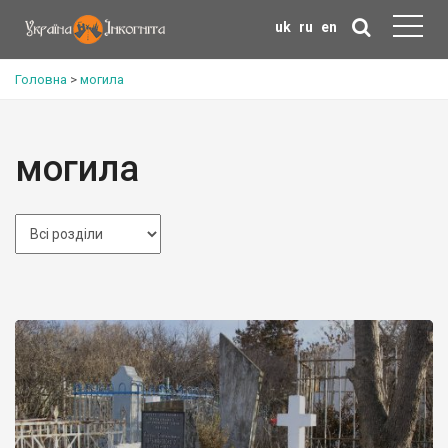
uk
ru
en
Головна
>
могила
могила