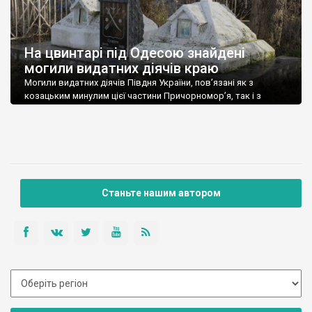
На цвинтарі під Одесою знайдені
могили видатних діячів краю
Могили видатних діячів Півдня України, пов’язані як з
козацьким минулим цієї частини Причорномор’я, так і з
розвитком Одеси на початку ХХ ст., віднайдені на цвинтарі
села Крижанівка. Про це повідомляє член нашої команди
Максим Назаренко, який досліджує історичні пам’ятки
регіону. Зокрема, завдяки напису на могилі полковника
Запорізької Січі Антона Степановича Крижанівського
вдалося встановити дату його […]
Станьте нашим автором