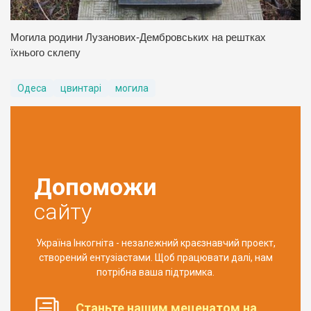
Могила родини Лузанових-Дембровських на рештках
їхнього склепу
Одеса
цвинтарі
могила
Допоможи
сайту
Україна Інкогніта - незалежний краєзнавчий проект,
створений ентузіастами. Щоб працювати далі, нам
потрібна ваша підтримка.
Станьте нашим меценатом на