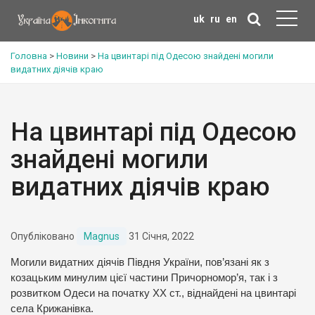
uk
ru
en
Головна
>
Новини
>
На цвинтарі під Одесою знайдені могили
видатних діячів краю
На цвинтарі під Одесою
знайдені могили
видатних діячів краю
Опубліковано
Magnus
31 Січня, 2022
Могили видатних діячів Півдня України, пов’язані як з
козацьким минулим цієї частини Причорномор’я, так і з
розвитком Одеси на початку ХХ ст., віднайдені на цвинтарі
села Крижанівка.