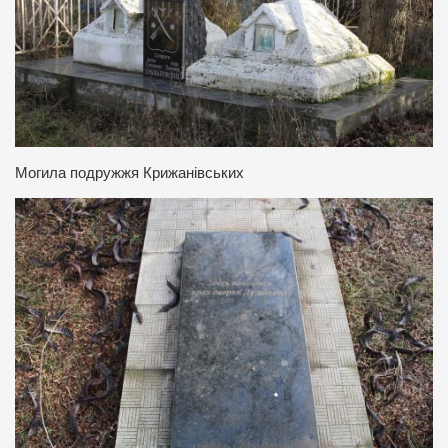
Могила подружжя Крижанівських