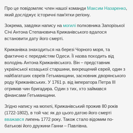
Про це повідомляє член нашої команди
Максим Назаренко
,
який досліджує історичні пам’ятки регіону.
Зокрема, завдяки напису на
могилі
полковника Запорізької
Січі Антона Степановича Крижанівського вдалося
встановити дату його смерті.
Крижанівка знаходиться на березі Чорного моря, та
фактично є передмістям Одеси. Її назва походить від
володінь Антона Крижанівського. Він – представник
української козацької старшини, вихрещений єврей, один з
найбагатших євреїв Гетьманщини, засновник дворянського
роду Крижанівських. У 1761 р. від імператора Петра ІІІ
отримав чин бригадира. Один з тих, хто займався
фінансами Гетьманщини.
Згідно напису на могилі, Крижанівський прожив 80 років
(1722-1802), в той час як до цього датою його смерті
вважався
липень 1772 року. Також стало відомим по-
батькові його дружини Ганни – Павлівна.