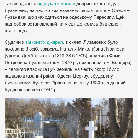
Також вдалося
відшукати могилу
дворянського роду
Лузанових, на честь яких названий район та пляж Одеси –
Лузанівка, що знаходиться на одеському Пересипу. Цей
надгробок встановлений на місці, де колись був склеп
цього роду.
Судячи з
відкритих джерел
, в склепі Лузанових було
поховано 8 осіб, зокрема, Наталія Миколаївна Лузанова
(урожд. Дембровська) (1819-28.6.1905), дружина Фоми
Петровича Лузанова (пом. 1870 р., похований в м. Бендери)
– першого власника цих земель, на честь якого і було
названо вказаний район Одеси. Церкву, збудовану
Лузановими, було розібрано на початку 1930-х, а дачний
будинок знищено 1944 р.