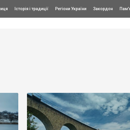
ниця
Історія і традиції
Регіони України
Закордон
Пам'