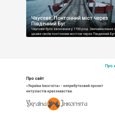
Чаусеве. Понтонний міст через
Південний Буг
Чаусове було засноване у 1700 році. Звичайнісіньке 
цікаве своїм понтонним мостом через Південний Буг.
Чаусове ми потрапили під час нашої зимової експеди
організованої за підтримки Lexus. Але понтонний мі
виявився для нашого джипу завузьким – переїхати 
ньому у Чаусове Друге, до церкви 1860 року побудов
змогли, а йти пішки не […]
Про 
Про сайт
«Україна Інкогніта» - неприбутковий проект
ентузіастів краєзнавства.