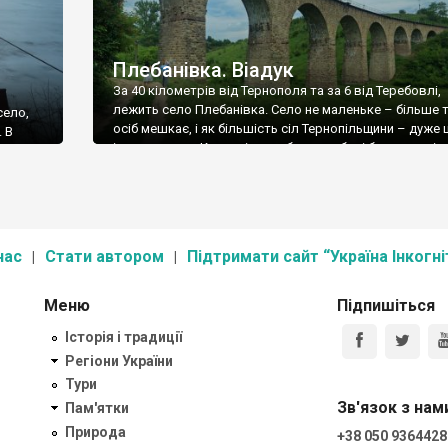
Плебанівка. Віадук
За 40 кілометрів від Тернополя та за 6 від Теребовлі,
лежить село Плебанівка. Село не маленьке – більше т
село,
осіб мешкає, і як більшість сіл Тернопільщини – дуже 
 В
і мальовниче. Красиві пагорби та глибокі балки, виріза
ції,
річкою Гнізна та її притоками, над однією з яких (назви
ст
дізнався) стоїть головна пам’ятка Плебанівки та […]
по
и, ми не
нас
Стати автором
Підтримати сайт “Україна Інкогні
Меню
Підпишіться
Історія і традиції
Регіони України
Тури
Зв'язок з нам
Пам'ятки
Природа
+38 050 9364428