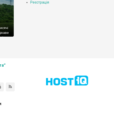
Реєстрація
исячі
цікаве
ні
 я не
та”
и