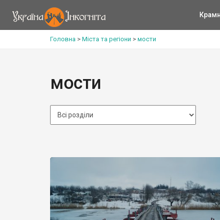
Крам
Головна
>
Міста та регіони
>
мости
мости