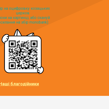
ір на оцифровку козацьких
церков
исни на картинці, або скануй
силання на збір monobank):
Наші благодійники