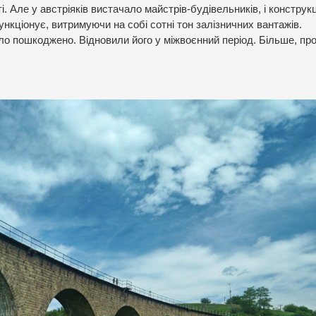
 Але у австріяків вистачало майстрів-будівельників, і конструкц
нкціонує, витримуючи на собі сотні тон залізничних вантажів.
ло пошкоджено. Відновили його у міжвоєнний період. Більше, про