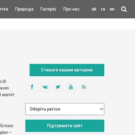
ятки
Природа
Галереї
Про нас
uk
ru
en
Станьте нашим автором
сіб
ічкою
й магніт
е
Підтримати сайт
. Блоки
арки –