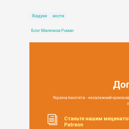
Віадуки
мости
Блог Маленков Роман
До
Україна Інкогніта - незалежний краєзн
п
Станьте нашим меценато
Patreon