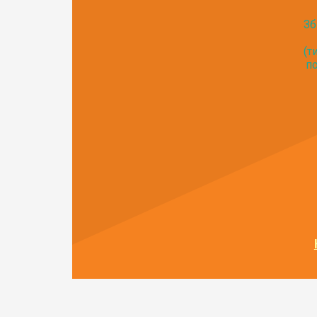
Зб
(т
по