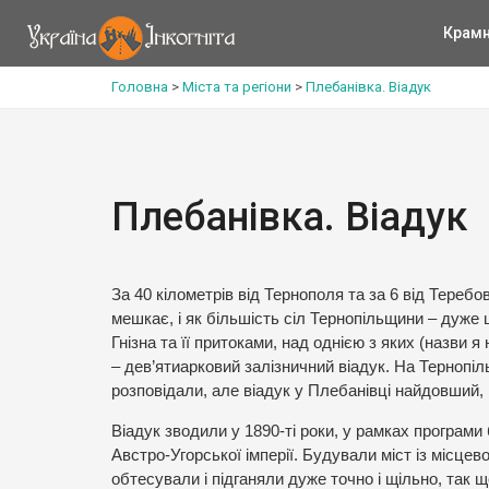
Крам
Головна
>
Міста та регіони
>
Плебанівка. Віадук
Плебанівка. Віадук
За 40 кілометрів від Тернополя та за 6 від Тереб
мешкає, і як більшість сіл Тернопільщини – дуже ц
Гнізна та її притоками, над однією з яких (назви я
– дев’ятиарковий залізничний віадук. На Тернопіль
розповідали, але віадук у Плебанівці найдовший, 
Віадук зводили у 1890-ті роки, у рамках програми 
Австро-Угорської імперії. Будували міст із місцев
обтесували і підганяли дуже точно і щільно, так