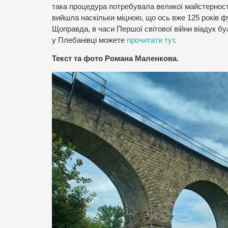
така процедура потребувала великої майстерності.
вийшла наскільки міцною, що ось вже 125 років фу
Щоправда, в часи Першої світової війни віадук бу
у Плебанівці можете
прочитати тут
.
Текст та фото Романа Маленкова.