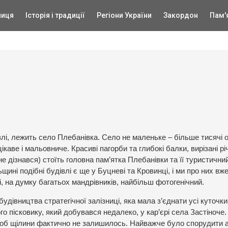
ниця
Історія і традиції
Регіони України
Закордон
Пам'
овлі, лежить село Плебанівка. Село не маленьке – більше тисячі о
ікаве і мальовниче. Красиві пагорби та глибокі балки, вирізані р
 не дізнався) стоїть головна пам’ятка Плебанівки та її туристични
щині подібні будівлі є ще у Буцневі та Кровинці, і ми про них вж
і, на думку багатьох мандрівників, найбільш фотогенічний.
будівництва стратегічної залізниці, яка мала з’єднати усі куточки
ого пісковику, який добувався недалеко, у кар’єрі села Застіноче
 щоб щілини фактично не залишилось. Найважче було спорудити 