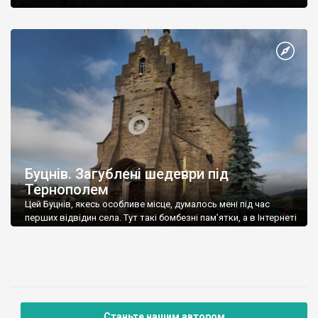
Буцнів. Загублені шедеври під
Тернополем
Цей Буцнів, якесь особливе місце, думалось мені під час
перших відвідин села. Тут такі бомбезні пам’ятки, а в Інтернеті
інфи зовсім немає. І це був 2007 рік.
Станьте нашим автором