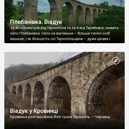
Плебанівка. Віадук
За 40 кілометрів від Тернополя та за 6 від Теребовлі, лежить
село Плебанівка. Село не маленьке – більше тисячі осіб
мешкає, і як більшість сіл Тернопільщини – дуже цікаве і
мальовниче. Красиві пагорби та глибокі балки, вирізані
річкою Гнізна та її притоками, над однією з яких (назви я не
дізнався) стоїть головна пам’ятка Плебанівки та […]
Віадук у Кровинці
Кровинка розташована біля траси Тернопіль – Чернівці.