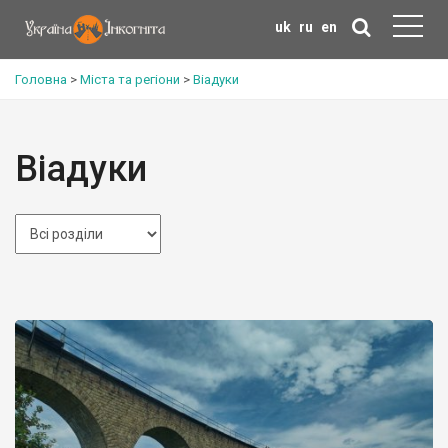
uk
ru
en
Головна
>
Міста та регіони
>
Віадуки
Віадуки